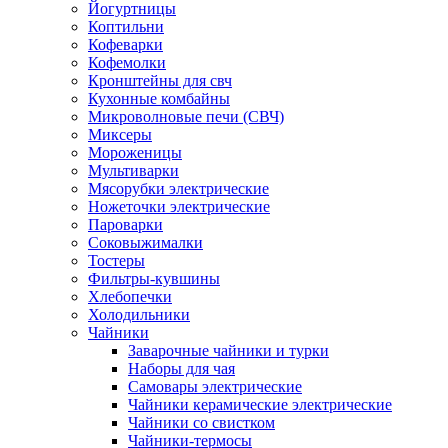
Йогуртницы
Коптильни
Кофеварки
Кофемолки
Кронштейны для свч
Кухонные комбайны
Микроволновые печи (СВЧ)
Миксеры
Мороженицы
Мультиварки
Мясорубки электрические
Ножеточки электрические
Пароварки
Соковыжималки
Тостеры
Фильтры-кувшины
Хлебопечки
Холодильники
Чайники
Заварочные чайники и турки
Наборы для чая
Самовары электрические
Чайники керамические электрические
Чайники со свистком
Чайники-термосы