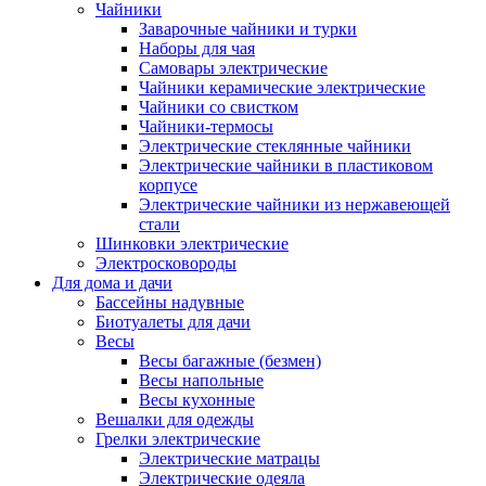
Чайники
Заварочные чайники и турки
Наборы для чая
Самовары электрические
Чайники керамические электрические
Чайники со свистком
Чайники-термосы
Электрические стеклянные чайники
Электрические чайники в пластиковом
корпусе
Электрические чайники из нержавеющей
стали
Шинковки электрические
Электросковороды
Для дома и дачи
Бассейны надувные
Биотуалеты для дачи
Весы
Весы багажные (безмен)
Весы напольные
Весы кухонные
Вешалки для одежды
Грелки электрические
Электрические матрацы
Электрические одеяла