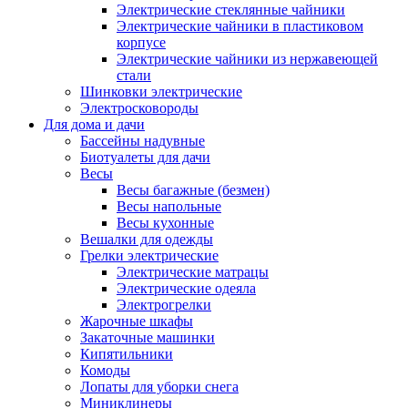
Электрические стеклянные чайники
Электрические чайники в пластиковом
корпусе
Электрические чайники из нержавеющей
стали
Шинковки электрические
Электросковороды
Для дома и дачи
Бассейны надувные
Биотуалеты для дачи
Весы
Весы багажные (безмен)
Весы напольные
Весы кухонные
Вешалки для одежды
Грелки электрические
Электрические матрацы
Электрические одеяла
Электрогрелки
Жарочные шкафы
Закаточные машинки
Кипятильники
Комоды
Лопаты для уборки снега
Миниклинеры