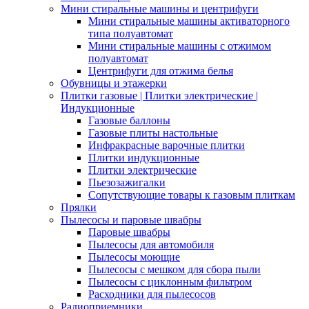
Мини стиральные машины и центрифуги
Мини стиральные машины активаторного
типа полуавтомат
Мини стиральные машины с отжимом
полуавтомат
Центрифуги для отжима белья
Обувницы и этажерки
Плитки газовые | Плитки электрические |
Индукционные
Газовые баллоны
Газовые плиты настольные
Инфракрасные варочные плитки
Плитки индукционные
Плитки электрические
Пьезозажигалки
Сопутствующие товары к газовым плиткам
Прялки
Пылесосы и паровые швабры
Паровые швабры
Пылесосы для автомобиля
Пылесосы моющие
Пылесосы с мешком для сбора пыли
Пылесосы с циклонным фильтром
Расходники для пылесосов
Радиоприемники