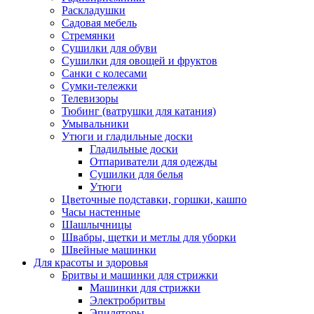
Раскладушки
Садовая мебель
Стремянки
Сушилки для обуви
Сушилки для овощей и фруктов
Санки с колесами
Сумки-тележки
Телевизоры
Тюбинг (ватрушки для катания)
Умывальники
Утюги и гладильные доски
Гладильные доски
Отпариватели для одежды
Сушилки для белья
Утюги
Цветочные подставки, горшки, кашпо
Часы настенные
Шашлычницы
Швабры, щетки и метлы для уборки
Швейные машинки
Для красоты и здоровья
Бритвы и машинки для стрижки
Машинки для стрижки
Электробритвы
Эпиляторы