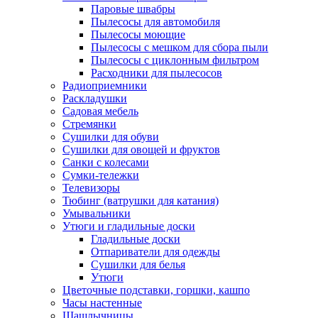
Паровые швабры
Пылесосы для автомобиля
Пылесосы моющие
Пылесосы с мешком для сбора пыли
Пылесосы с циклонным фильтром
Расходники для пылесосов
Радиоприемники
Раскладушки
Садовая мебель
Стремянки
Сушилки для обуви
Сушилки для овощей и фруктов
Санки с колесами
Сумки-тележки
Телевизоры
Тюбинг (ватрушки для катания)
Умывальники
Утюги и гладильные доски
Гладильные доски
Отпариватели для одежды
Сушилки для белья
Утюги
Цветочные подставки, горшки, кашпо
Часы настенные
Шашлычницы