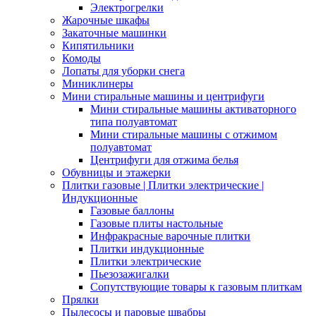
Электрогрелки
Жарочные шкафы
Закаточные машинки
Кипятильники
Комоды
Лопаты для уборки снега
Миниклинеры
Мини стиральные машины и центрифуги
Мини стиральные машины активаторного
типа полуавтомат
Мини стиральные машины с отжимом
полуавтомат
Центрифуги для отжима белья
Обувницы и этажерки
Плитки газовые | Плитки электрические |
Индукционные
Газовые баллоны
Газовые плиты настольные
Инфракрасные варочные плитки
Плитки индукционные
Плитки электрические
Пьезозажигалки
Сопутствующие товары к газовым плиткам
Прялки
Пылесосы и паровые швабры