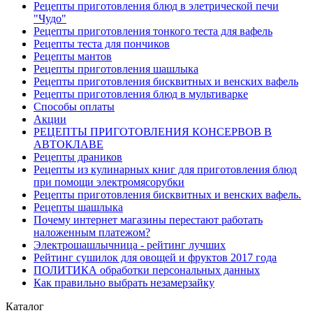
Рецепты приготовления блюд в элетрической печи
"Чудо"
Рецепты приготовления тонкого теста для вафель
Рецепты теста для пончиков
Рецепты мантов
Рецепты приготовления шашлыка
Рецепты приготовления бисквитных и венских вафель
Рецепты приготовления блюд в мультиварке
Способы оплаты
Акции
РЕЦЕПТЫ ПРИГОТОВЛЕНИЯ КОНСЕРВОВ В
АВТОКЛАВЕ
Рецепты драников
Рецепты из кулинарных книг для приготовления блюд
при помощи электромясорубки
Рецепты приготовления бисквитных и венских вафель.
Рецепты шашлыка
Почему интернет магазины перестают работать
наложенным платежом?
Электрошашлычница - рейтинг лучших
Рейтинг сушилок для овощей и фруктов 2017 года
ПОЛИТИКА обработки персональных данных
Как правильно выбрать незамерзайку
Каталог