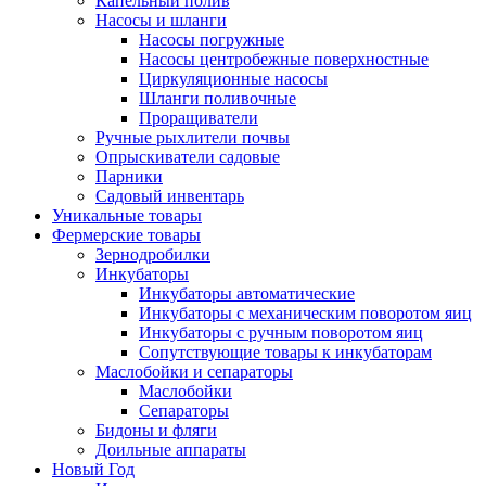
Капельный полив
Насосы и шланги
Насосы погружные
Насосы центробежные поверхностные
Циркуляционные насосы
Шланги поливочные
Проращиватели
Ручные рыхлители почвы
Опрыскиватели садовые
Парники
Садовый инвентарь
Уникальные товары
Фермерские товары
Зернодробилки
Инкубаторы
Инкубаторы автоматические
Инкубаторы с механическим поворотом яиц
Инкубаторы с ручным поворотом яиц
Сопутствующие товары к инкубаторам
Маслобойки и сепараторы
Маслобойки
Сепараторы
Бидоны и фляги
Доильные аппараты
Новый Год