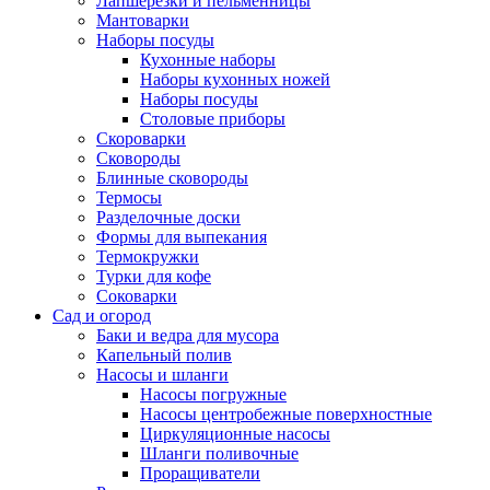
Лапшерезки и пельменницы
Мантоварки
Наборы посуды
Кухонные наборы
Наборы кухонных ножей
Наборы посуды
Столовые приборы
Скороварки
Сковороды
Блинные сковороды
Термосы
Разделочные доски
Формы для выпекания
Термокружки
Турки для кофе
Соковарки
Сад и огород
Баки и ведра для мусора
Капельный полив
Насосы и шланги
Насосы погружные
Насосы центробежные поверхностные
Циркуляционные насосы
Шланги поливочные
Проращиватели