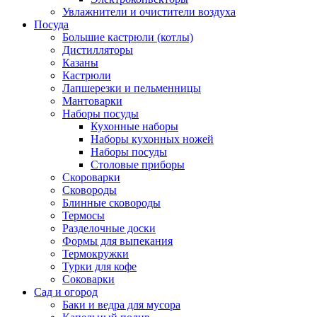
Увлажнители и очистители воздуха
Посуда
Большие кастрюли (котлы)
Дистилляторы
Казаны
Кастрюли
Лапшерезки и пельменницы
Мантоварки
Наборы посуды
Кухонные наборы
Наборы кухонных ножей
Наборы посуды
Столовые приборы
Скороварки
Сковороды
Блинные сковороды
Термосы
Разделочные доски
Формы для выпекания
Термокружки
Турки для кофе
Соковарки
Сад и огород
Баки и ведра для мусора