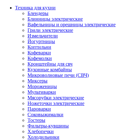
Техника для кухни
Блендеры
Блинницы электрические
Вафельницы и орешницы электрические
Грили электрические
Измельчители
Йогуртницы
Коптильни
Кофеварки
Кофемолки
Кронштейны для свч
Кухонные комбайны
Микроволновые печи (СВЧ)
Миксеры
Мороженицы
Мультиварки
Мясорубки электрические
Ножеточки электрические
Пароварки
Соковыжималки
Тостеры
Фильтры-кувшины
Хлебопечки
Холодильники