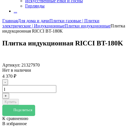
Искусственные елки и сосны
Гирлянды
...
Главная
Для дома и дачи
Плитки газовые | Плитки
электрические | Индукционные
Плитки индукционные
Плитка
индукционная RICCI BT-180K
Плитка индукционная RICCI BT-180K
Артикул:
21327970
Нет в наличии
4 370
₽
-
+
Купить
Поделиться
К сравнению
В избранное