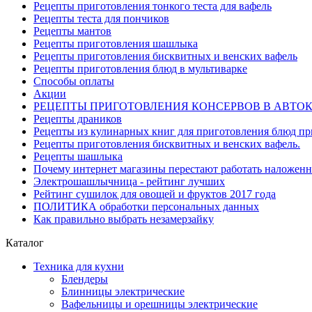
Рецепты приготовления тонкого теста для вафель
Рецепты теста для пончиков
Рецепты мантов
Рецепты приготовления шашлыка
Рецепты приготовления бисквитных и венских вафель
Рецепты приготовления блюд в мультиварке
Способы оплаты
Акции
РЕЦЕПТЫ ПРИГОТОВЛЕНИЯ КОНСЕРВОВ В АВТО
Рецепты драников
Рецепты из кулинарных книг для приготовления блюд п
Рецепты приготовления бисквитных и венских вафель.
Рецепты шашлыка
Почему интернет магазины перестают работать наложен
Электрошашлычница - рейтинг лучших
Рейтинг сушилок для овощей и фруктов 2017 года
ПОЛИТИКА обработки персональных данных
Как правильно выбрать незамерзайку
Каталог
Техника для кухни
Блендеры
Блинницы электрические
Вафельницы и орешницы электрические