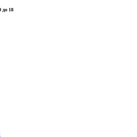
0 до 18
"