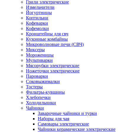
Грили электрические
Измельчители
Йогуртницы
Коптильни
Кофеварки
Кофемолки
Кронштейны для свч
Кухонные комбайны
Микроволновые печи (СВЧ)
Миксеры
Мороженицы
Мультиварки
Мясорубки электрические
Ножеточки электрические
Пароварки
Соковыжималки
Тостеры
Фильтры-кувшины
Хлебопечки
Холодильники
Чайники
Заварочные чайники и турки
Наборы для чая
Самовары электрические
Чайники керамические электрические