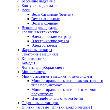
Бассейны надувные
Биотуалеты для дачи
Весы
Весы багажные (безмен)
Весы напольные
Весы кухонные
Вешалки для одежды
Грелки электрические
Электрические матрацы
Электрические одеяла
Электрогрелки
Жарочные шкафы
Закаточные машинки
Кипятильники
Комоды
Лопаты для уборки снега
Миниклинеры
Мини стиральные машины и центрифуги
Мини стиральные машины активаторного
типа полуавтомат
Мини стиральные машины с отжимом
полуавтомат
Центрифуги для отжима белья
Обувницы и этажерки
Плитки газовые | Плитки электрические |