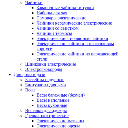
Чайники
Заварочные чайники и турки
Наборы для чая
Самовары электрические
Чайники керамические электрические
Чайники со свистком
Чайники-термосы
Электрические стеклянные чайники
Электрические чайники в пластиковом
корпусе
Электрические чайники из нержавеющей
стали
Шинковки электрические
Электросковороды
Для дома и дачи
Бассейны надувные
Биотуалеты для дачи
Весы
Весы багажные (безмен)
Весы напольные
Весы кухонные
Вешалки для одежды
Грелки электрические
Электрические матрацы
Электрические одеяла