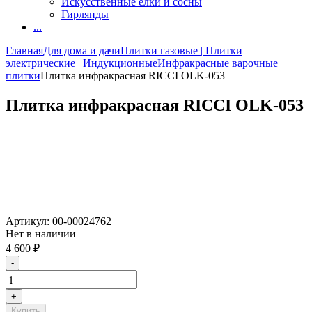
Искусственные елки и сосны
Гирлянды
...
Главная
Для дома и дачи
Плитки газовые | Плитки
электрические | Индукционные
Инфракрасные варочные
плитки
Плитка инфракрасная RICCI OLK-053
Плитка инфракрасная RICCI OLK-053
Артикул:
00-00024762
Нет в наличии
4 600
₽
-
+
Купить