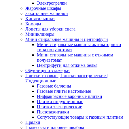
Электрогрелки
Жарочные шкафы
Закаточные машинки
Кипятильники
Комоды
Лопаты для уборки снега
Миниклинеры
Мини стиральные машины и центрифуги
Мини стиральные машины активаторного
типа полуавтомат
Мини стиральные машины с отжимом
полуавтомат
Центрифуги для отжима белья
Обувницы и этажерки
Плитки газовые | Плитки электрические |
Индукционные
Газовые баллоны
Газовые плиты настольные
Инфракрасные варочные плитки
Плитки индукционные
Плитки электрические
Пьезозажигалки
Сопутствующие товары к газовым плиткам
Прялки
Пылесосы и паровые швабры