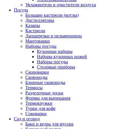
Увлажнители и очистители воздуха
Посуда
Большие кастрюли (котлы)
Дистилляторы
Казаны
Кастрюли
Лапшерезки и пельменницы
Мантоварки
Наборы посуды
Кухонные наборы
Наборы кухонных ножей
Наборы посуды
Столовые приборы
Скороварки
Сковороды
Блинные сковороды
Термосы
Разделочные доски
Формы для выпекания
Термокружки
Турки для кофе
Соковарки
Сад и огород
Баки и ведра для мусора