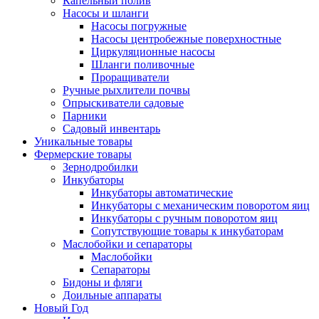
Капельный полив
Насосы и шланги
Насосы погружные
Насосы центробежные поверхностные
Циркуляционные насосы
Шланги поливочные
Проращиватели
Ручные рыхлители почвы
Опрыскиватели садовые
Парники
Садовый инвентарь
Уникальные товары
Фермерские товары
Зернодробилки
Инкубаторы
Инкубаторы автоматические
Инкубаторы с механическим поворотом яиц
Инкубаторы с ручным поворотом яиц
Сопутствующие товары к инкубаторам
Маслобойки и сепараторы
Маслобойки
Сепараторы
Бидоны и фляги
Доильные аппараты
Новый Год