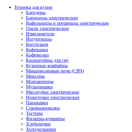
Техника для кухни
Блендеры
Блинницы электрические
Вафельницы и орешницы электрические
Грили электрические
Измельчители
Йогуртницы
Коптильни
Кофеварки
Кофемолки
Кронштейны для свч
Кухонные комбайны
Микроволновые печи (СВЧ)
Миксеры
Мороженицы
Мультиварки
Мясорубки электрические
Ножеточки электрические
Пароварки
Соковыжималки
Тостеры
Фильтры-кувшины
Хлебопечки
Холодильники