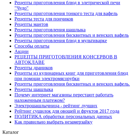
Рецепты приготовления блюд в элетрической печи
"Чудо"
Рецепты приготовления тонкого теста для вафель
Рецепты теста для пончиков
Рецепты мантов
Рецепты приготовления шашлыка
Рецепты приготовления бисквитных и венских вафель
Рецепты приготовления блюд в мультиварке
Способы оплаты
Акции
РЕЦЕПТЫ ПРИГОТОВЛЕНИЯ КОНСЕРВОВ В
АВТОКЛАВЕ
Рецепты драников
Рецепты из кулинарных книг для приготовления блюд
при помощи электромясорубки
Рецепты приготовления бисквитных и венских вафель.
Рецепты шашлыка
Почему интернет магазины перестают работать
наложенным платежом?
Электрошашлычница - рейтинг лучших
Рейтинг сушилок для овощей и фруктов 2017 года
ПОЛИТИКА обработки персональных данных
Как правильно выбрать незамерзайку
Каталог