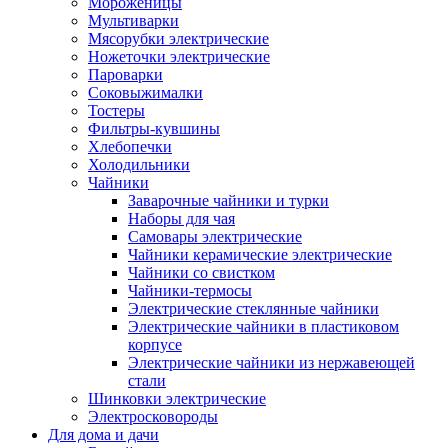
Мороженицы
Мультиварки
Мясорубки электрические
Ножеточки электрические
Пароварки
Соковыжималки
Тостеры
Фильтры-кувшины
Хлебопечки
Холодильники
Чайники
Заварочные чайники и турки
Наборы для чая
Самовары электрические
Чайники керамические электрические
Чайники со свистком
Чайники-термосы
Электрические стеклянные чайники
Электрические чайники в пластиковом
корпусе
Электрические чайники из нержавеющей
стали
Шинковки электрические
Электросковороды
Для дома и дачи