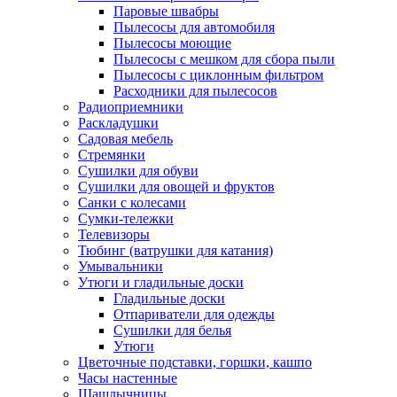
Паровые швабры
Пылесосы для автомобиля
Пылесосы моющие
Пылесосы с мешком для сбора пыли
Пылесосы с циклонным фильтром
Расходники для пылесосов
Радиоприемники
Раскладушки
Садовая мебель
Стремянки
Сушилки для обуви
Сушилки для овощей и фруктов
Санки с колесами
Сумки-тележки
Телевизоры
Тюбинг (ватрушки для катания)
Умывальники
Утюги и гладильные доски
Гладильные доски
Отпариватели для одежды
Сушилки для белья
Утюги
Цветочные подставки, горшки, кашпо
Часы настенные
Шашлычницы