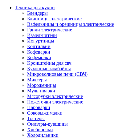
Техника для кухни
Блендеры
Блинницы электрические
Вафельницы и орешницы электрические
Грили электрические
Измельчители
Йогуртницы
Коптильни
Кофеварки
Кофемолки
Кронштейны для свч
Кухонные комбайны
Микроволновые печи (СВЧ)
Миксеры
Мороженицы
Мультиварки
Мясорубки электрические
Ножеточки электрические
Пароварки
Соковыжималки
Тостеры
Фильтры-кувшины
Хлебопечки
Холодильники