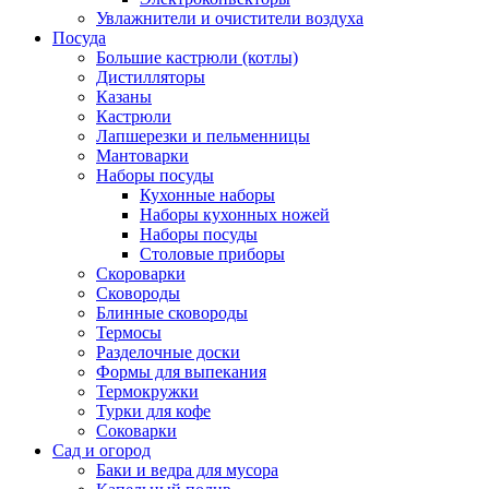
Увлажнители и очистители воздуха
Посуда
Большие кастрюли (котлы)
Дистилляторы
Казаны
Кастрюли
Лапшерезки и пельменницы
Мантоварки
Наборы посуды
Кухонные наборы
Наборы кухонных ножей
Наборы посуды
Столовые приборы
Скороварки
Сковороды
Блинные сковороды
Термосы
Разделочные доски
Формы для выпекания
Термокружки
Турки для кофе
Соковарки
Сад и огород
Баки и ведра для мусора