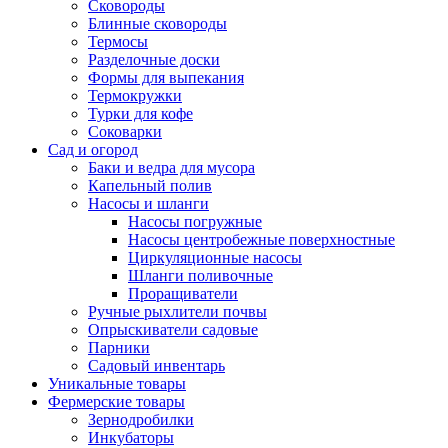
Сковороды
Блинные сковороды
Термосы
Разделочные доски
Формы для выпекания
Термокружки
Турки для кофе
Соковарки
Сад и огород
Баки и ведра для мусора
Капельный полив
Насосы и шланги
Насосы погружные
Насосы центробежные поверхностные
Циркуляционные насосы
Шланги поливочные
Проращиватели
Ручные рыхлители почвы
Опрыскиватели садовые
Парники
Садовый инвентарь
Уникальные товары
Фермерские товары
Зернодробилки
Инкубаторы