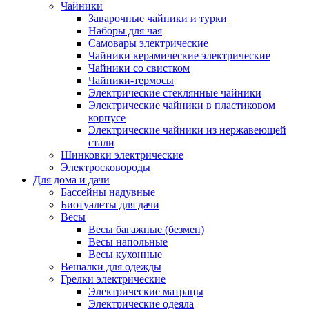
Чайники
Заварочные чайники и турки
Наборы для чая
Самовары электрические
Чайники керамические электрические
Чайники со свистком
Чайники-термосы
Электрические стеклянные чайники
Электрические чайники в пластиковом
корпусе
Электрические чайники из нержавеющей
стали
Шинковки электрические
Электросковороды
Для дома и дачи
Бассейны надувные
Биотуалеты для дачи
Весы
Весы багажные (безмен)
Весы напольные
Весы кухонные
Вешалки для одежды
Грелки электрические
Электрические матрацы
Электрические одеяла