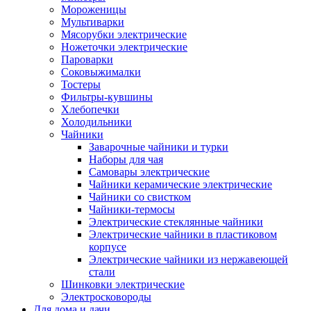
Мороженицы
Мультиварки
Мясорубки электрические
Ножеточки электрические
Пароварки
Соковыжималки
Тостеры
Фильтры-кувшины
Хлебопечки
Холодильники
Чайники
Заварочные чайники и турки
Наборы для чая
Самовары электрические
Чайники керамические электрические
Чайники со свистком
Чайники-термосы
Электрические стеклянные чайники
Электрические чайники в пластиковом
корпусе
Электрические чайники из нержавеющей
стали
Шинковки электрические
Электросковороды
Для дома и дачи