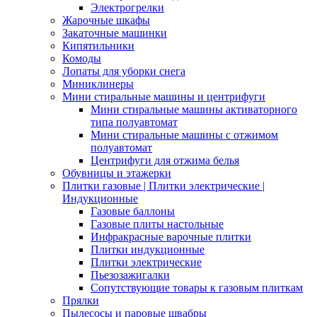
Электрогрелки
Жарочные шкафы
Закаточные машинки
Кипятильники
Комоды
Лопаты для уборки снега
Миниклинеры
Мини стиральные машины и центрифуги
Мини стиральные машины активаторного
типа полуавтомат
Мини стиральные машины с отжимом
полуавтомат
Центрифуги для отжима белья
Обувницы и этажерки
Плитки газовые | Плитки электрические |
Индукционные
Газовые баллоны
Газовые плиты настольные
Инфракрасные варочные плитки
Плитки индукционные
Плитки электрические
Пьезозажигалки
Сопутствующие товары к газовым плиткам
Прялки
Пылесосы и паровые швабры