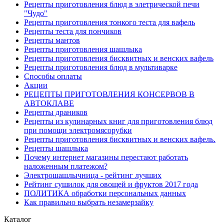
Рецепты приготовления блюд в элетрической печи
"Чудо"
Рецепты приготовления тонкого теста для вафель
Рецепты теста для пончиков
Рецепты мантов
Рецепты приготовления шашлыка
Рецепты приготовления бисквитных и венских вафель
Рецепты приготовления блюд в мультиварке
Способы оплаты
Акции
РЕЦЕПТЫ ПРИГОТОВЛЕНИЯ КОНСЕРВОВ В
АВТОКЛАВЕ
Рецепты драников
Рецепты из кулинарных книг для приготовления блюд
при помощи электромясорубки
Рецепты приготовления бисквитных и венских вафель.
Рецепты шашлыка
Почему интернет магазины перестают работать
наложенным платежом?
Электрошашлычница - рейтинг лучших
Рейтинг сушилок для овощей и фруктов 2017 года
ПОЛИТИКА обработки персональных данных
Как правильно выбрать незамерзайку
Каталог