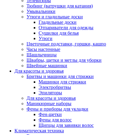
Телевизоры
Тюбинг (ватрушки для катания)
Умывальники
Утюги и гладильные доски
Гладильные доски
Отпариватели для одежды
Сушилки для белья
Утюги
Цветочные подставки, горшки, кашпо
Часы настенные
Шашлычницы
Швабры, щетки и метлы для уборки
Швейные машинки
Для красоты и здоровья
Бритвы и машинки для стрижки
Машинки для стрижки
Электробритвы
Эпиляторы
Для красоты и здоровья
Маникюрные наборы
Фены и приборы для укладки
Фен-щетки
Фены для волос
Щипцы для завивки волос
Климатическая техника