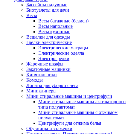
Бассейны надувные
Биотуалеты для дачи
Весы
Весы багажные (безмен)
Весы напольные
Весы кухонные
Вешалки для одежды
Грелки электрические
Электрические матрацы
Электрические одеяла
Электрогрелки
Жарочные шкафы
Закаточные машинки
Кипятильники
Комоды
Лопаты для уборки снега
Миниклинеры
Мини стиральные машины и центрифуги
Мини стиральные машины активаторного
типа полуавтомат
Мини стиральные машины с отжимом
полуавтомат
Центрифуги для отжима белья
Обувницы и этажерки
Плитки газовые | Плитки электрические |