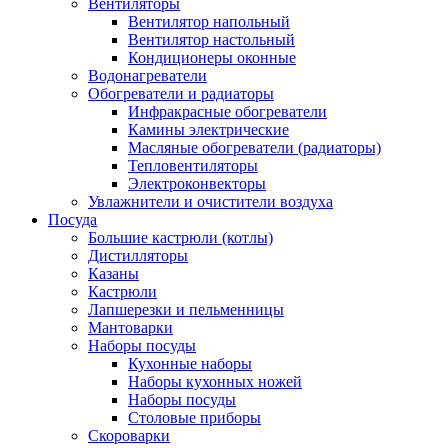
Вентиляторы
Вентилятор напольный
Вентилятор настольный
Кондиционеры оконные
Водонагреватели
Обогреватели и радиаторы
Инфракрасные обогреватели
Камины электрические
Масляные обогреватели (радиаторы)
Тепловентиляторы
Электроконвекторы
Увлажнители и очистители воздуха
Посуда
Большие кастрюли (котлы)
Дистилляторы
Казаны
Кастрюли
Лапшерезки и пельменницы
Мантоварки
Наборы посуды
Кухонные наборы
Наборы кухонных ножей
Наборы посуды
Столовые приборы
Скороварки