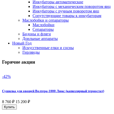
Инкубаторы автоматические
Инкубаторы с механическим поворотом яиц
Инкубаторы с ручным поворотом яиц
Сопутствующие товары к инкубаторам
Маслобойки и сепараторы
Маслобойки
Сепараторы
Бидоны и фляги
Доильные аппараты
Новый Год
Искусственные елки и сосны
Гирлянды
Горячие акции
-42%
Сушилка для овощей Волтера-1000 Люкс (капиллярный термостат)
8 760
₽
15 200
₽
Купить