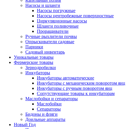
Капельный полив
Насосы и шланги
Насосы погружные
Насосы центробежные поверхностные
Циркуляционные насосы
Шланги поливочные
Проращиватели
Ручные рыхлители почвы
Опрыскиватели садовые
Парники
Садовый инвентарь
Уникальные товары
Фермерские товары
Зернодробилки
Инкубаторы
Инкубаторы автоматические
Инкубаторы с механическим поворотом яиц
Инкубаторы с ручным поворотом яиц
Сопутствующие товары к инкубаторам
Маслобойки и сепараторы
Маслобойки
Сепараторы
Бидоны и фляги
Доильные аппараты
Новый Год