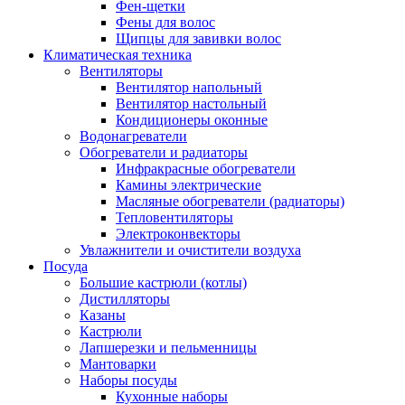
Фен-щетки
Фены для волос
Щипцы для завивки волос
Климатическая техника
Вентиляторы
Вентилятор напольный
Вентилятор настольный
Кондиционеры оконные
Водонагреватели
Обогреватели и радиаторы
Инфракрасные обогреватели
Камины электрические
Масляные обогреватели (радиаторы)
Тепловентиляторы
Электроконвекторы
Увлажнители и очистители воздуха
Посуда
Большие кастрюли (котлы)
Дистилляторы
Казаны
Кастрюли
Лапшерезки и пельменницы
Мантоварки
Наборы посуды
Кухонные наборы