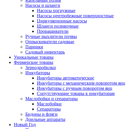
Капельный полив
Насосы и шланги
Насосы погружные
Насосы центробежные поверхностные
Циркуляционные насосы
Шланги поливочные
Проращиватели
Ручные рыхлители почвы
Опрыскиватели садовые
Парники
Садовый инвентарь
Уникальные товары
Фермерские товары
Зернодробилки
Инкубаторы
Инкубаторы автоматические
Инкубаторы с механическим поворотом яиц
Инкубаторы с ручным поворотом яиц
Сопутствующие товары к инкубаторам
Маслобойки и сепараторы
Маслобойки
Сепараторы
Бидоны и фляги
Доильные аппараты
Новый Год