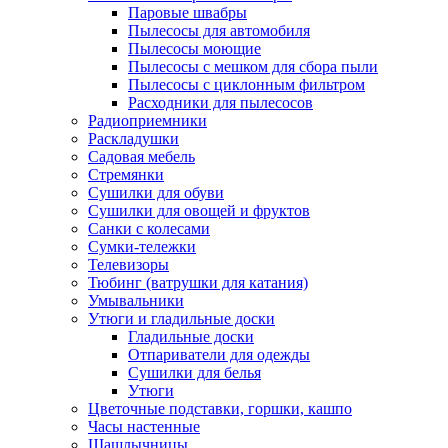
Паровые швабры
Пылесосы для автомобиля
Пылесосы моющие
Пылесосы с мешком для сбора пыли
Пылесосы с циклонным фильтром
Расходники для пылесосов
Радиоприемники
Раскладушки
Садовая мебель
Стремянки
Сушилки для обуви
Сушилки для овощей и фруктов
Санки с колесами
Сумки-тележки
Телевизоры
Тюбинг (ватрушки для катания)
Умывальники
Утюги и гладильные доски
Гладильные доски
Отпариватели для одежды
Сушилки для белья
Утюги
Цветочные подставки, горшки, кашпо
Часы настенные
Шашлычницы