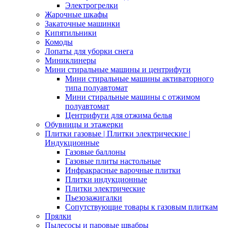
Электрогрелки
Жарочные шкафы
Закаточные машинки
Кипятильники
Комоды
Лопаты для уборки снега
Миниклинеры
Мини стиральные машины и центрифуги
Мини стиральные машины активаторного
типа полуавтомат
Мини стиральные машины с отжимом
полуавтомат
Центрифуги для отжима белья
Обувницы и этажерки
Плитки газовые | Плитки электрические |
Индукционные
Газовые баллоны
Газовые плиты настольные
Инфракрасные варочные плитки
Плитки индукционные
Плитки электрические
Пьезозажигалки
Сопутствующие товары к газовым плиткам
Прялки
Пылесосы и паровые швабры