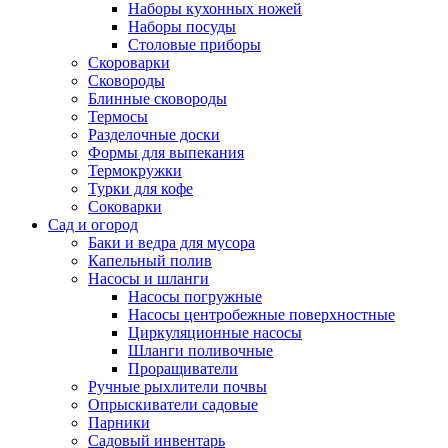
Наборы кухонных ножей
Наборы посуды
Столовые приборы
Скороварки
Сковороды
Блинные сковороды
Термосы
Разделочные доски
Формы для выпекания
Термокружки
Турки для кофе
Соковарки
Сад и огород
Баки и ведра для мусора
Капельный полив
Насосы и шланги
Насосы погружные
Насосы центробежные поверхностные
Циркуляционные насосы
Шланги поливочные
Проращиватели
Ручные рыхлители почвы
Опрыскиватели садовые
Парники
Садовый инвентарь