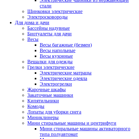
Электрические чайники из нержавеющей
стали
Шинковки электрические
Электросковороды
Для дома и дачи
Бассейны надувные
Биотуалеты для дачи
Весы
Весы багажные (безмен)
Весы напольные
Весы кухонные
Вешалки для одежды
Грелки электрические
Электрические матрацы
Электрические одеяла
Электрогрелки
Жарочные шкафы
Закаточные машинки
Кипятильники
Комоды
Лопаты для уборки снега
Миниклинеры
Мини стиральные машины и центрифуги
Мини стиральные машины активаторного
типа полуавтомат