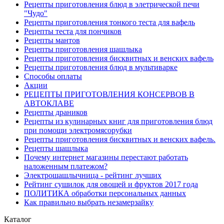
Рецепты приготовления блюд в элетрической печи
"Чудо"
Рецепты приготовления тонкого теста для вафель
Рецепты теста для пончиков
Рецепты мантов
Рецепты приготовления шашлыка
Рецепты приготовления бисквитных и венских вафель
Рецепты приготовления блюд в мультиварке
Способы оплаты
Акции
РЕЦЕПТЫ ПРИГОТОВЛЕНИЯ КОНСЕРВОВ В
АВТОКЛАВЕ
Рецепты драников
Рецепты из кулинарных книг для приготовления блюд
при помощи электромясорубки
Рецепты приготовления бисквитных и венских вафель.
Рецепты шашлыка
Почему интернет магазины перестают работать
наложенным платежом?
Электрошашлычница - рейтинг лучших
Рейтинг сушилок для овощей и фруктов 2017 года
ПОЛИТИКА обработки персональных данных
Как правильно выбрать незамерзайку
Каталог