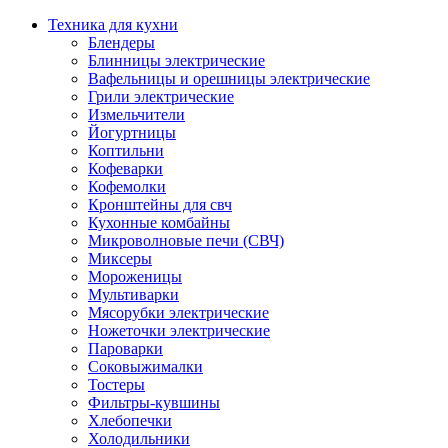
Техника для кухни
Блендеры
Блинницы электрические
Вафельницы и орешницы электрические
Грили электрические
Измельчители
Йогуртницы
Коптильни
Кофеварки
Кофемолки
Кронштейны для свч
Кухонные комбайны
Микроволновые печи (СВЧ)
Миксеры
Мороженицы
Мультиварки
Мясорубки электрические
Ножеточки электрические
Пароварки
Соковыжималки
Тостеры
Фильтры-кувшины
Хлебопечки
Холодильники