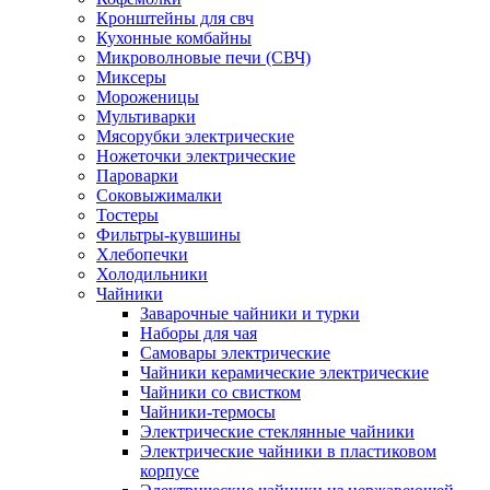
Кронштейны для свч
Кухонные комбайны
Микроволновые печи (СВЧ)
Миксеры
Мороженицы
Мультиварки
Мясорубки электрические
Ножеточки электрические
Пароварки
Соковыжималки
Тостеры
Фильтры-кувшины
Хлебопечки
Холодильники
Чайники
Заварочные чайники и турки
Наборы для чая
Самовары электрические
Чайники керамические электрические
Чайники со свистком
Чайники-термосы
Электрические стеклянные чайники
Электрические чайники в пластиковом
корпусе