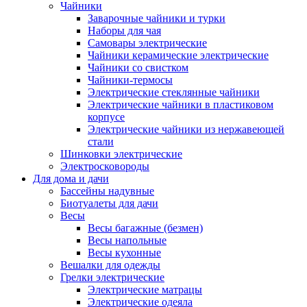
Чайники
Заварочные чайники и турки
Наборы для чая
Самовары электрические
Чайники керамические электрические
Чайники со свистком
Чайники-термосы
Электрические стеклянные чайники
Электрические чайники в пластиковом
корпусе
Электрические чайники из нержавеющей
стали
Шинковки электрические
Электросковороды
Для дома и дачи
Бассейны надувные
Биотуалеты для дачи
Весы
Весы багажные (безмен)
Весы напольные
Весы кухонные
Вешалки для одежды
Грелки электрические
Электрические матрацы
Электрические одеяла