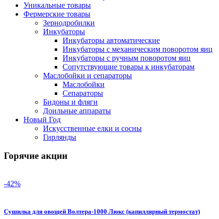
Уникальные товары
Фермерские товары
Зернодробилки
Инкубаторы
Инкубаторы автоматические
Инкубаторы с механическим поворотом яиц
Инкубаторы с ручным поворотом яиц
Сопутствующие товары к инкубаторам
Маслобойки и сепараторы
Маслобойки
Сепараторы
Бидоны и фляги
Доильные аппараты
Новый Год
Искусственные елки и сосны
Гирлянды
Горячие акции
-42%
Сушилка для овощей Волтера-1000 Люкс (капиллярный термостат)