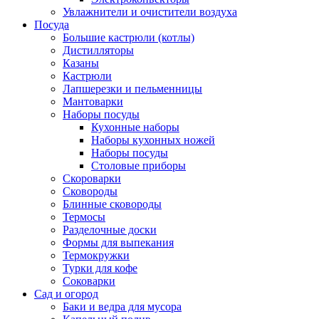
Увлажнители и очистители воздуха
Посуда
Большие кастрюли (котлы)
Дистилляторы
Казаны
Кастрюли
Лапшерезки и пельменницы
Мантоварки
Наборы посуды
Кухонные наборы
Наборы кухонных ножей
Наборы посуды
Столовые приборы
Скороварки
Сковороды
Блинные сковороды
Термосы
Разделочные доски
Формы для выпекания
Термокружки
Турки для кофе
Соковарки
Сад и огород
Баки и ведра для мусора