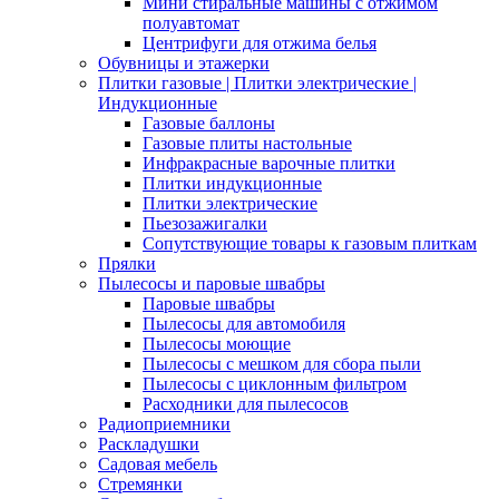
Мини стиральные машины с отжимом
полуавтомат
Центрифуги для отжима белья
Обувницы и этажерки
Плитки газовые | Плитки электрические |
Индукционные
Газовые баллоны
Газовые плиты настольные
Инфракрасные варочные плитки
Плитки индукционные
Плитки электрические
Пьезозажигалки
Сопутствующие товары к газовым плиткам
Прялки
Пылесосы и паровые швабры
Паровые швабры
Пылесосы для автомобиля
Пылесосы моющие
Пылесосы с мешком для сбора пыли
Пылесосы с циклонным фильтром
Расходники для пылесосов
Радиоприемники
Раскладушки
Садовая мебель
Стремянки