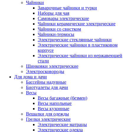
Чайники
Заварочные чайники и турки
Наборы для чая
Самовары электрические
Чайники керамические электрические
Чайники со свистком
Чайники-термосы
Электрические стеклянные чайники
Электрические чайники в пластиковом
корпусе
Электрические чайники из нержавеющей
стали
Шинковки электрические
Электросковороды
Для дома и дачи
Бассейны надувные
Биотуалеты для дачи
Весы
Весы багажные (безмен)
Весы напольные
Весы кухонные
Вешалки для одежды
Грелки электрические
Электрические матрацы
Электрические одеяла