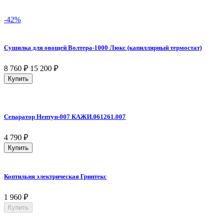
-42%
Сушилка для овощей Волтера-1000 Люкс (капиллярный термостат)
8 760
₽
15 200
₽
Купить
Сепаратор Нептун-007 КАЖИ.061261.007
4 790
₽
Купить
Коптильня электрическая Гринтекс
1 960
₽
Купить