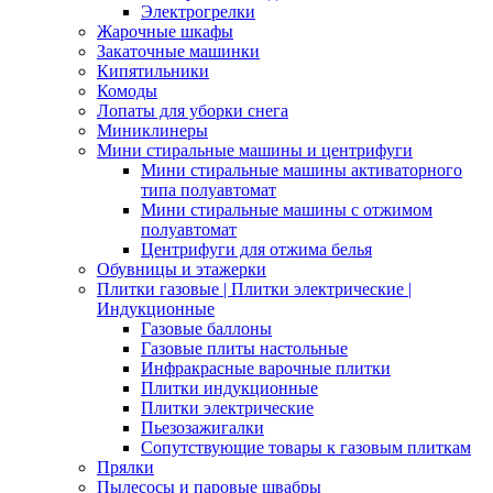
Электрогрелки
Жарочные шкафы
Закаточные машинки
Кипятильники
Комоды
Лопаты для уборки снега
Миниклинеры
Мини стиральные машины и центрифуги
Мини стиральные машины активаторного
типа полуавтомат
Мини стиральные машины с отжимом
полуавтомат
Центрифуги для отжима белья
Обувницы и этажерки
Плитки газовые | Плитки электрические |
Индукционные
Газовые баллоны
Газовые плиты настольные
Инфракрасные варочные плитки
Плитки индукционные
Плитки электрические
Пьезозажигалки
Сопутствующие товары к газовым плиткам
Прялки
Пылесосы и паровые швабры