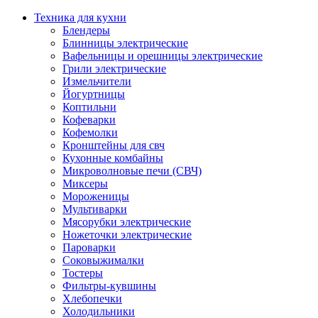
Техника для кухни
Блендеры
Блинницы электрические
Вафельницы и орешницы электрические
Грили электрические
Измельчители
Йогуртницы
Коптильни
Кофеварки
Кофемолки
Кронштейны для свч
Кухонные комбайны
Микроволновые печи (СВЧ)
Миксеры
Мороженицы
Мультиварки
Мясорубки электрические
Ножеточки электрические
Пароварки
Соковыжималки
Тостеры
Фильтры-кувшины
Хлебопечки
Холодильники