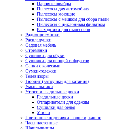
Паровые швабры
Пылесосы для автомобиля
Пылесосы моющие
Пылесосы с мешком для сбора пыли
Пылесосы с циклонным фильтром
Расходники для пылесосов
Радиоприемники
Раскладушки
Садовая мебель
Стремянки
Сушилки для обуви
Сушилки для овощей и фруктов
Санки с колесами
Сумки-тележки
Телевизоры
Тюбинг (ватрушки для катания)
Умывальники
Утюги и гладильные доски
Гладильные доски
Отпариватели для одежды
Сушилки для белья
Утюги
Цветочные подставки, горшки, кашпо
Часы настенные
Шашлычницы