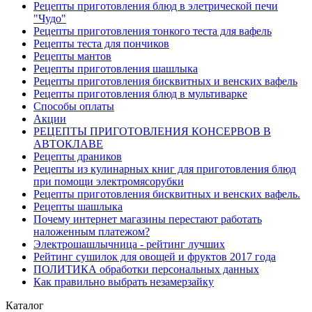
Рецепты приготовления блюд в элетрической печи
"Чудо"
Рецепты приготовления тонкого теста для вафель
Рецепты теста для пончиков
Рецепты мантов
Рецепты приготовления шашлыка
Рецепты приготовления бисквитных и венских вафель
Рецепты приготовления блюд в мультиварке
Способы оплаты
Акции
РЕЦЕПТЫ ПРИГОТОВЛЕНИЯ КОНСЕРВОВ В
АВТОКЛАВЕ
Рецепты драников
Рецепты из кулинарных книг для приготовления блюд
при помощи электромясорубки
Рецепты приготовления бисквитных и венских вафель.
Рецепты шашлыка
Почему интернет магазины перестают работать
наложенным платежом?
Электрошашлычница - рейтинг лучших
Рейтинг сушилок для овощей и фруктов 2017 года
ПОЛИТИКА обработки персональных данных
Как правильно выбрать незамерзайку
Каталог