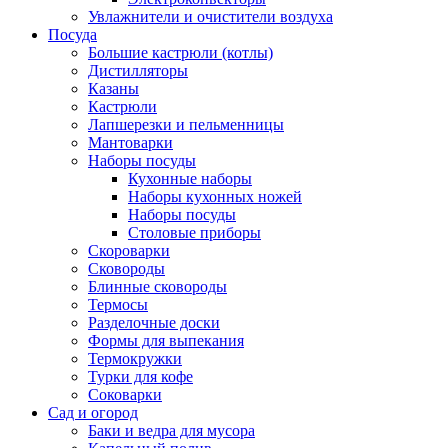
Увлажнители и очистители воздуха
Посуда
Большие кастрюли (котлы)
Дистилляторы
Казаны
Кастрюли
Лапшерезки и пельменницы
Мантоварки
Наборы посуды
Кухонные наборы
Наборы кухонных ножей
Наборы посуды
Столовые приборы
Скороварки
Сковороды
Блинные сковороды
Термосы
Разделочные доски
Формы для выпекания
Термокружки
Турки для кофе
Соковарки
Сад и огород
Баки и ведра для мусора