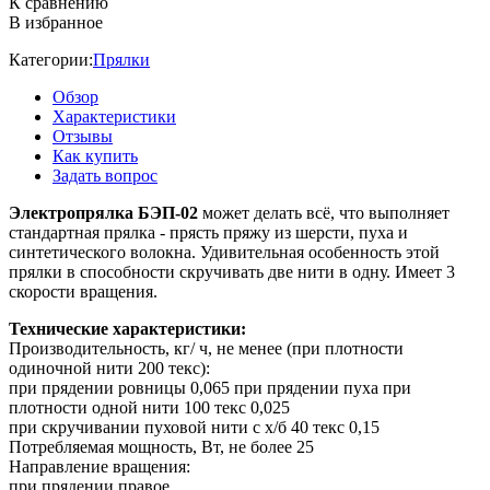
К сравнению
В избранное
Категории:
Прялки
Обзор
Характеристики
Отзывы
Как купить
Задать вопрос
Электропрялка БЭП-02
может делать всё, что выполняет
стандартная прялка - прясть пряжу из шерсти, пуха и
синтетического волокна. Удивительная особенность этой
прялки в способности скручивать две нити в одну. Имеет 3
скорости вращения.
Технические характеристики:
Производительность, кг/ ч, не менее (при плотности
одиночной нити 200 текс):
при прядении ровницы 0,065 при прядении пуха при
плотности одной нити 100 текс 0,025
при скручивании пуховой нити с х/б 40 текс 0,15
Потребляемая мощность, Вт, не более 25
Направление вращения:
при прядении правое