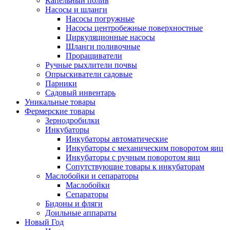
Капельный полив
Насосы и шланги
Насосы погружные
Насосы центробежные поверхностные
Циркуляционные насосы
Шланги поливочные
Проращиватели
Ручные рыхлители почвы
Опрыскиватели садовые
Парники
Садовый инвентарь
Уникальные товары
Фермерские товары
Зернодробилки
Инкубаторы
Инкубаторы автоматические
Инкубаторы с механическим поворотом яиц
Инкубаторы с ручным поворотом яиц
Сопутствующие товары к инкубаторам
Маслобойки и сепараторы
Маслобойки
Сепараторы
Бидоны и фляги
Доильные аппараты
Новый Год