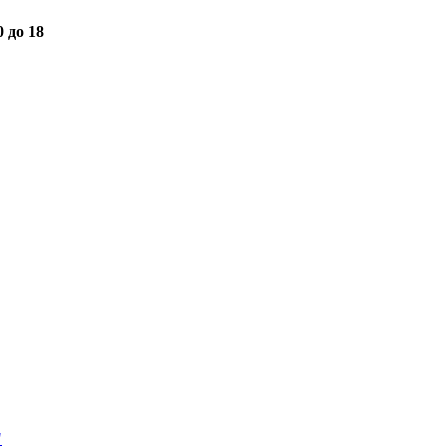
0 до 18
"