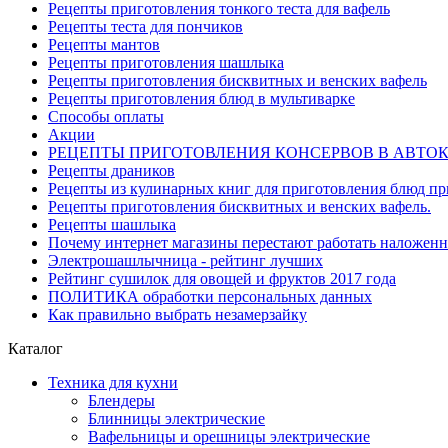
Рецепты приготовления тонкого теста для вафель
Рецепты теста для пончиков
Рецепты мантов
Рецепты приготовления шашлыка
Рецепты приготовления бисквитных и венских вафель
Рецепты приготовления блюд в мультиварке
Способы оплаты
Акции
РЕЦЕПТЫ ПРИГОТОВЛЕНИЯ КОНСЕРВОВ В АВТО
Рецепты драников
Рецепты из кулинарных книг для приготовления блюд п
Рецепты приготовления бисквитных и венских вафель.
Рецепты шашлыка
Почему интернет магазины перестают работать наложен
Электрошашлычница - рейтинг лучших
Рейтинг сушилок для овощей и фруктов 2017 года
ПОЛИТИКА обработки персональных данных
Как правильно выбрать незамерзайку
Каталог
Техника для кухни
Блендеры
Блинницы электрические
Вафельницы и орешницы электрические