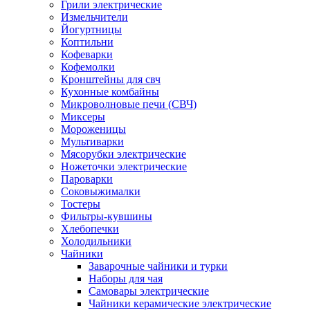
Грили электрические
Измельчители
Йогуртницы
Коптильни
Кофеварки
Кофемолки
Кронштейны для свч
Кухонные комбайны
Микроволновые печи (СВЧ)
Миксеры
Мороженицы
Мультиварки
Мясорубки электрические
Ножеточки электрические
Пароварки
Соковыжималки
Тостеры
Фильтры-кувшины
Хлебопечки
Холодильники
Чайники
Заварочные чайники и турки
Наборы для чая
Самовары электрические
Чайники керамические электрические