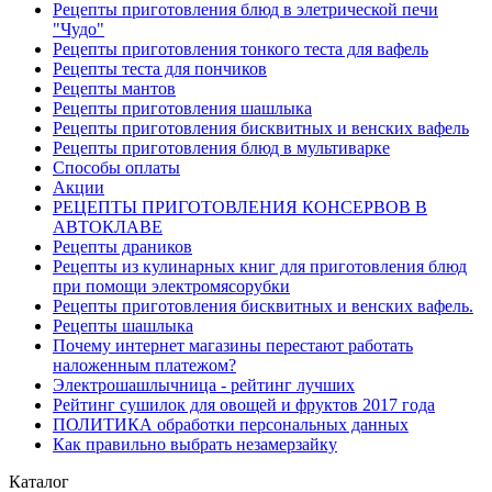
Рецепты приготовления блюд в элетрической печи
"Чудо"
Рецепты приготовления тонкого теста для вафель
Рецепты теста для пончиков
Рецепты мантов
Рецепты приготовления шашлыка
Рецепты приготовления бисквитных и венских вафель
Рецепты приготовления блюд в мультиварке
Способы оплаты
Акции
РЕЦЕПТЫ ПРИГОТОВЛЕНИЯ КОНСЕРВОВ В
АВТОКЛАВЕ
Рецепты драников
Рецепты из кулинарных книг для приготовления блюд
при помощи электромясорубки
Рецепты приготовления бисквитных и венских вафель.
Рецепты шашлыка
Почему интернет магазины перестают работать
наложенным платежом?
Электрошашлычница - рейтинг лучших
Рейтинг сушилок для овощей и фруктов 2017 года
ПОЛИТИКА обработки персональных данных
Как правильно выбрать незамерзайку
Каталог