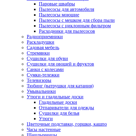
Паровые швабры
Пылесосы для автомобиля
Пылесосы моющие
Пылесосы с мешком для сбора пыли
Пылесосы с циклонным фильтром
Расходники для пылесосов
Радиоприемники
Раскладушки
Садовая мебель
Стремянки
Сушилки для обуви
Сушилки для овощей и фруктов
Санки с колесами
Сумки-тележки
Телевизоры
Тюбинг (ватрушки для катания)
Умывальники
Утюги и гладильные доски
Гладильные доски
Отпариватели для одежды
Сушилки для белья
Утюги
Цветочные подставки, горшки, кашпо
Часы настенные
Шашлычницы