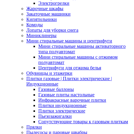
Электрогрелки
Жарочные шкафы
Закаточные машинки
Кипятильники
Комоды
Лопаты для уборки снега
Миниклинеры
Мини стиральные машины и центрифуги
Мини стиральные машины активаторного
типа полуавтомат
Мини стиральные машины с отжимом
полуавтомат
Центрифуги для отжима белья
Обувницы и этажерки
Плитки газовые | Плитки электрические |
Индукционные
Газовые баллоны
Газовые плиты настольные
Инфракрасные варочные плитки
Плитки индукционные
Плитки электрические
Пьезозажигалки
Сопутствующие товары к газовым плиткам
Прялки
Пылесосы и паровые швабры