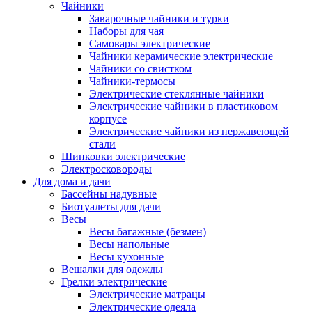
Чайники
Заварочные чайники и турки
Наборы для чая
Самовары электрические
Чайники керамические электрические
Чайники со свистком
Чайники-термосы
Электрические стеклянные чайники
Электрические чайники в пластиковом
корпусе
Электрические чайники из нержавеющей
стали
Шинковки электрические
Электросковороды
Для дома и дачи
Бассейны надувные
Биотуалеты для дачи
Весы
Весы багажные (безмен)
Весы напольные
Весы кухонные
Вешалки для одежды
Грелки электрические
Электрические матрацы
Электрические одеяла