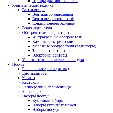
Щипцы для завивки волос
Климатическая техника
Вентиляторы
Вентилятор напольный
Вентилятор настольный
Кондиционеры оконные
Водонагреватели
Обогреватели и радиаторы
Инфракрасные обогреватели
Камины электрические
Масляные обогреватели (радиаторы)
Тепловентиляторы
Электроконвекторы
Увлажнители и очистители воздуха
Посуда
Большие кастрюли (котлы)
Дистилляторы
Казаны
Кастрюли
Лапшерезки и пельменницы
Мантоварки
Наборы посуды
Кухонные наборы
Наборы кухонных ножей
Наборы посуды