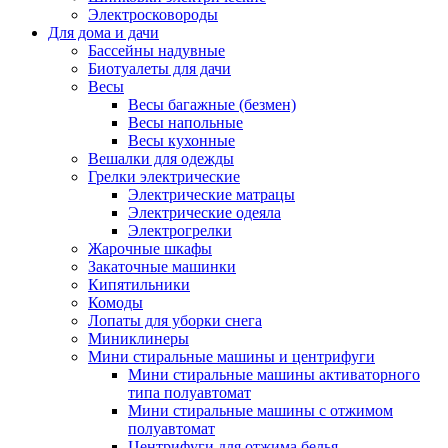
Электросковороды
Для дома и дачи
Бассейны надувные
Биотуалеты для дачи
Весы
Весы багажные (безмен)
Весы напольные
Весы кухонные
Вешалки для одежды
Грелки электрические
Электрические матрацы
Электрические одеяла
Электрогрелки
Жарочные шкафы
Закаточные машинки
Кипятильники
Комоды
Лопаты для уборки снега
Миниклинеры
Мини стиральные машины и центрифуги
Мини стиральные машины активаторного
типа полуавтомат
Мини стиральные машины с отжимом
полуавтомат
Центрифуги для отжима белья