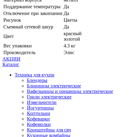
Поддержание температуры
Да
Отключение при закипании
Да
Рисунок
Цветы
Съемный сетевой шнур
Да
красный
Цвет
золотой
Вес упаковки
4.3 кг
Производитель
Элис
АКЦИИ
Каталог
Техника для кухни
Блендеры
Блинницы электрические
Вафельницы и орешницы электрические
Грили электрические
Измельчители
Йогуртницы
Коптильни
Кофеварки
Кофемолки
Кронштейны для свч
Кухонные комбайны