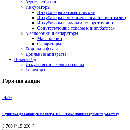
Зернодробилки
Инкубаторы
Инкубаторы автоматические
Инкубаторы с механическим поворотом яиц
Инкубаторы с ручным поворотом яиц
Сопутствующие товары к инкубаторам
Маслобойки и сепараторы
Маслобойки
Сепараторы
Бидоны и фляги
Доильные аппараты
Новый Год
Искусственные елки и сосны
Гирлянды
Горячие акции
-42%
Сушилка для овощей Волтера-1000 Люкс (капиллярный термостат)
8 760
₽
15 200
₽