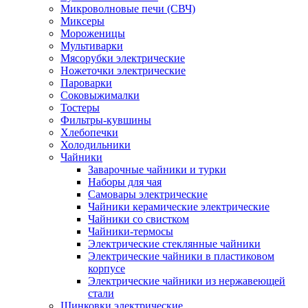
Микроволновые печи (СВЧ)
Миксеры
Мороженицы
Мультиварки
Мясорубки электрические
Ножеточки электрические
Пароварки
Соковыжималки
Тостеры
Фильтры-кувшины
Хлебопечки
Холодильники
Чайники
Заварочные чайники и турки
Наборы для чая
Самовары электрические
Чайники керамические электрические
Чайники со свистком
Чайники-термосы
Электрические стеклянные чайники
Электрические чайники в пластиковом
корпусе
Электрические чайники из нержавеющей
стали
Шинковки электрические