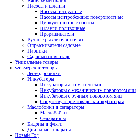
Капельный полив
Насосы и шланги
Насосы погружные
Насосы центробежные поверхностные
Циркуляционные насосы
Шланги поливочные
Проращиватели
Ручные рыхлители почвы
Опрыскиватели садовые
Парники
Садовый инвентарь
Уникальные товары
Фермерские товары
Зернодробилки
Инкубаторы
Инкубаторы автоматические
Инкубаторы с механическим поворотом яиц
Инкубаторы с ручным поворотом яиц
Сопутствующие товары к инкубаторам
Маслобойки и сепараторы
Маслобойки
Сепараторы
Бидоны и фляги
Доильные аппараты
Новый Год