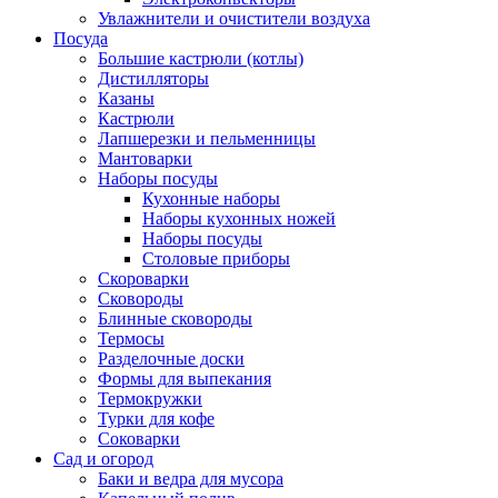
Увлажнители и очистители воздуха
Посуда
Большие кастрюли (котлы)
Дистилляторы
Казаны
Кастрюли
Лапшерезки и пельменницы
Мантоварки
Наборы посуды
Кухонные наборы
Наборы кухонных ножей
Наборы посуды
Столовые приборы
Скороварки
Сковороды
Блинные сковороды
Термосы
Разделочные доски
Формы для выпекания
Термокружки
Турки для кофе
Соковарки
Сад и огород
Баки и ведра для мусора