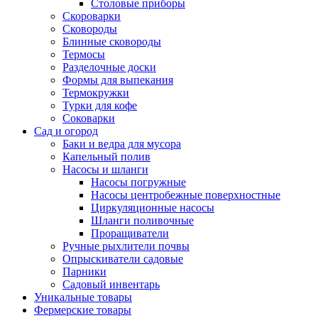
Столовые приборы
Скороварки
Сковороды
Блинные сковороды
Термосы
Разделочные доски
Формы для выпекания
Термокружки
Турки для кофе
Соковарки
Сад и огород
Баки и ведра для мусора
Капельный полив
Насосы и шланги
Насосы погружные
Насосы центробежные поверхностные
Циркуляционные насосы
Шланги поливочные
Проращиватели
Ручные рыхлители почвы
Опрыскиватели садовые
Парники
Садовый инвентарь
Уникальные товары
Фермерские товары