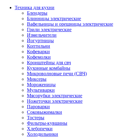
Техника для кухни
Блендеры
Блинницы электрические
Вафельницы и орешницы электрические
Грили электрические
Измельчители
Йогуртницы
Коптильни
Кофеварки
Кофемолки
Кронштейны для свч
Кухонные комбайны
Микроволновые печи (СВЧ)
Миксеры
Мороженицы
Мультиварки
Мясорубки электрические
Ножеточки электрические
Пароварки
Соковыжималки
Тостеры
Фильтры-кувшины
Хлебопечки
Холодильники