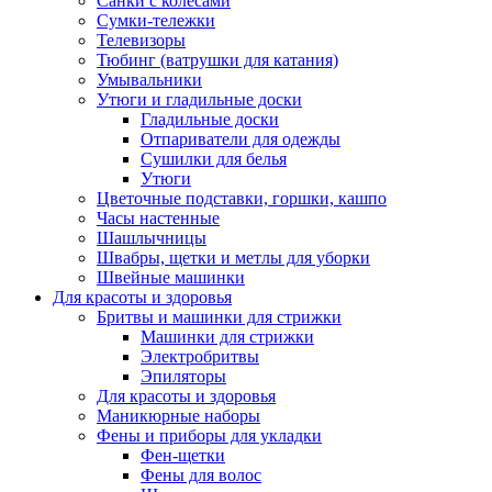
Санки с колесами
Сумки-тележки
Телевизоры
Тюбинг (ватрушки для катания)
Умывальники
Утюги и гладильные доски
Гладильные доски
Отпариватели для одежды
Сушилки для белья
Утюги
Цветочные подставки, горшки, кашпо
Часы настенные
Шашлычницы
Швабры, щетки и метлы для уборки
Швейные машинки
Для красоты и здоровья
Бритвы и машинки для стрижки
Машинки для стрижки
Электробритвы
Эпиляторы
Для красоты и здоровья
Маникюрные наборы
Фены и приборы для укладки
Фен-щетки
Фены для волос