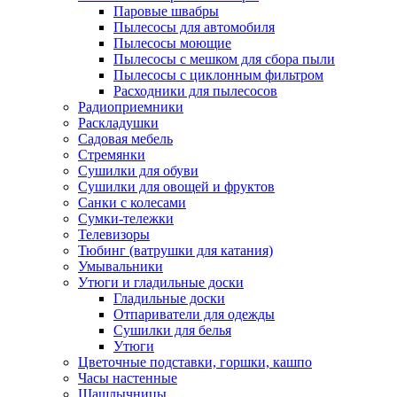
Паровые швабры
Пылесосы для автомобиля
Пылесосы моющие
Пылесосы с мешком для сбора пыли
Пылесосы с циклонным фильтром
Расходники для пылесосов
Радиоприемники
Раскладушки
Садовая мебель
Стремянки
Сушилки для обуви
Сушилки для овощей и фруктов
Санки с колесами
Сумки-тележки
Телевизоры
Тюбинг (ватрушки для катания)
Умывальники
Утюги и гладильные доски
Гладильные доски
Отпариватели для одежды
Сушилки для белья
Утюги
Цветочные подставки, горшки, кашпо
Часы настенные
Шашлычницы