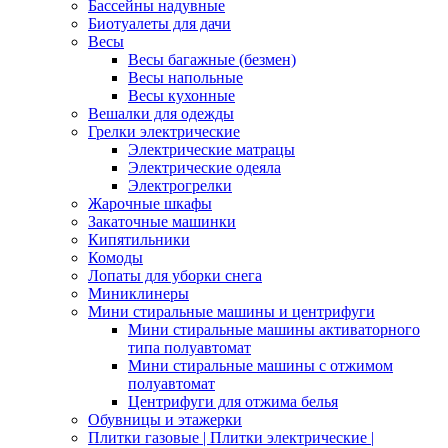
Бассейны надувные
Биотуалеты для дачи
Весы
Весы багажные (безмен)
Весы напольные
Весы кухонные
Вешалки для одежды
Грелки электрические
Электрические матрацы
Электрические одеяла
Электрогрелки
Жарочные шкафы
Закаточные машинки
Кипятильники
Комоды
Лопаты для уборки снега
Миниклинеры
Мини стиральные машины и центрифуги
Мини стиральные машины активаторного
типа полуавтомат
Мини стиральные машины с отжимом
полуавтомат
Центрифуги для отжима белья
Обувницы и этажерки
Плитки газовые | Плитки электрические |