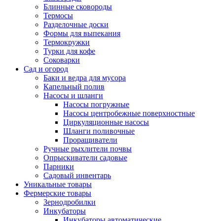
Блинные сковороды
Термосы
Разделочные доски
Формы для выпекания
Термокружки
Турки для кофе
Соковарки
Сад и огород
Баки и ведра для мусора
Капельный полив
Насосы и шланги
Насосы погружные
Насосы центробежные поверхностные
Циркуляционные насосы
Шланги поливочные
Проращиватели
Ручные рыхлители почвы
Опрыскиватели садовые
Парники
Садовый инвентарь
Уникальные товары
Фермерские товары
Зернодробилки
Инкубаторы
Инкубаторы автоматические