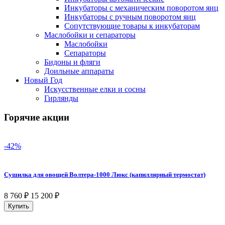
Инкубаторы с механическим поворотом яиц
Инкубаторы с ручным поворотом яиц
Сопутствующие товары к инкубаторам
Маслобойки и сепараторы
Маслобойки
Сепараторы
Бидоны и фляги
Доильные аппараты
Новый Год
Искусственные елки и сосны
Гирлянды
Горячие акции
-42%
Сушилка для овощей Волтера-1000 Люкс (капиллярный термостат)
8 760
₽
15 200
₽
Купить