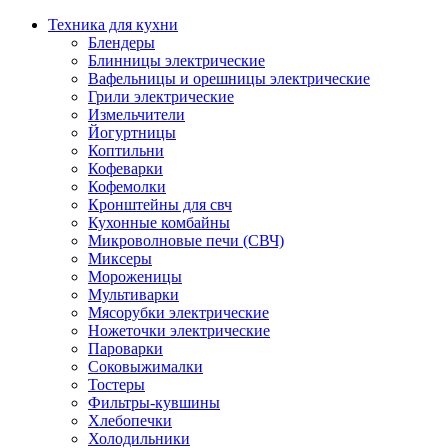
Техника для кухни
Блендеры
Блинницы электрические
Вафельницы и орешницы электрические
Грили электрические
Измельчители
Йогуртницы
Коптильни
Кофеварки
Кофемолки
Кронштейны для свч
Кухонные комбайны
Микроволновые печи (СВЧ)
Миксеры
Мороженицы
Мультиварки
Мясорубки электрические
Ножеточки электрические
Пароварки
Соковыжималки
Тостеры
Фильтры-кувшины
Хлебопечки
Холодильники