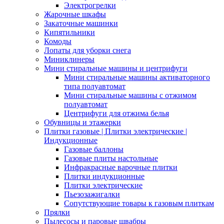
Электрогрелки
Жарочные шкафы
Закаточные машинки
Кипятильники
Комоды
Лопаты для уборки снега
Миниклинеры
Мини стиральные машины и центрифуги
Мини стиральные машины активаторного
типа полуавтомат
Мини стиральные машины с отжимом
полуавтомат
Центрифуги для отжима белья
Обувницы и этажерки
Плитки газовые | Плитки электрические |
Индукционные
Газовые баллоны
Газовые плиты настольные
Инфракрасные варочные плитки
Плитки индукционные
Плитки электрические
Пьезозажигалки
Сопутствующие товары к газовым плиткам
Прялки
Пылесосы и паровые швабры