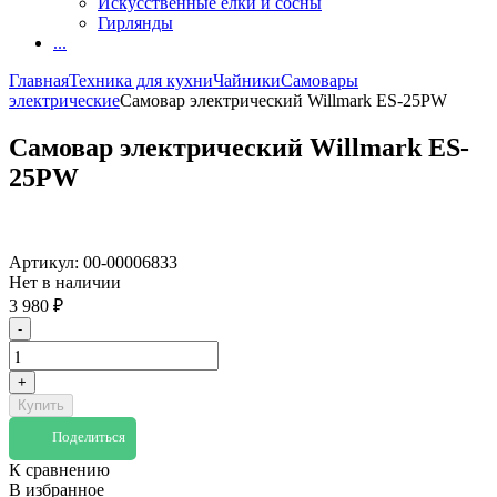
Искусственные елки и сосны
Гирлянды
...
Главная
Техника для кухни
Чайники
Самовары
электрические
Самовар электрический Willmark ES-25PW
Самовар электрический Willmark ES-
25PW
Артикул:
00-00006833
Нет в наличии
3 980
₽
-
+
Купить
Поделиться
К сравнению
В избранное