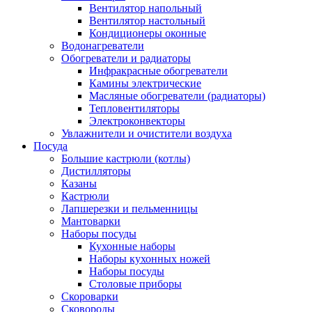
Вентилятор напольный
Вентилятор настольный
Кондиционеры оконные
Водонагреватели
Обогреватели и радиаторы
Инфракрасные обогреватели
Камины электрические
Масляные обогреватели (радиаторы)
Тепловентиляторы
Электроконвекторы
Увлажнители и очистители воздуха
Посуда
Большие кастрюли (котлы)
Дистилляторы
Казаны
Кастрюли
Лапшерезки и пельменницы
Мантоварки
Наборы посуды
Кухонные наборы
Наборы кухонных ножей
Наборы посуды
Столовые приборы
Скороварки
Сковороды