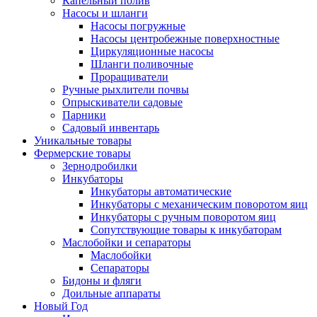
Капельный полив
Насосы и шланги
Насосы погружные
Насосы центробежные поверхностные
Циркуляционные насосы
Шланги поливочные
Проращиватели
Ручные рыхлители почвы
Опрыскиватели садовые
Парники
Садовый инвентарь
Уникальные товары
Фермерские товары
Зернодробилки
Инкубаторы
Инкубаторы автоматические
Инкубаторы с механическим поворотом яиц
Инкубаторы с ручным поворотом яиц
Сопутствующие товары к инкубаторам
Маслобойки и сепараторы
Маслобойки
Сепараторы
Бидоны и фляги
Доильные аппараты
Новый Год