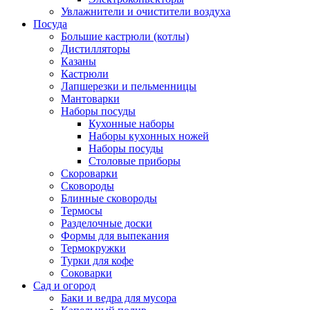
Увлажнители и очистители воздуха
Посуда
Большие кастрюли (котлы)
Дистилляторы
Казаны
Кастрюли
Лапшерезки и пельменницы
Мантоварки
Наборы посуды
Кухонные наборы
Наборы кухонных ножей
Наборы посуды
Столовые приборы
Скороварки
Сковороды
Блинные сковороды
Термосы
Разделочные доски
Формы для выпекания
Термокружки
Турки для кофе
Соковарки
Сад и огород
Баки и ведра для мусора