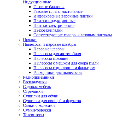
Индукционные
Газовые баллоны
Газовые плиты настольные
Инфракрасные варочные плитки
Плитки индукционные
Плитки электрические
Пьезозажигалки
Сопутствующие товары к газовым плиткам
Прялки
Пылесосы и паровые швабры
Паровые швабры
Пылесосы для автомобиля
Пылесосы моющие
Пылесосы с мешком для сбора пыли
Пылесосы с циклонным фильтром
Расходники для пылесосов
Радиоприемники
Раскладушки
Садовая мебель
Стремянки
Сушилки для обуви
Сушилки для овощей и фруктов
Санки с колесами
Сумки-тележки
Телевизоры