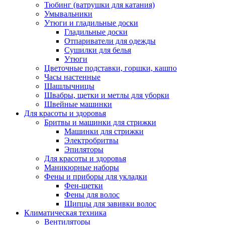
Тюбинг (ватрушки для катания)
Умывальники
Утюги и гладильные доски
Гладильные доски
Отпариватели для одежды
Сушилки для белья
Утюги
Цветочные подставки, горшки, кашпо
Часы настенные
Шашлычницы
Швабры, щетки и метлы для уборки
Швейные машинки
Для красоты и здоровья
Бритвы и машинки для стрижки
Машинки для стрижки
Электробритвы
Эпиляторы
Для красоты и здоровья
Маникюрные наборы
Фены и приборы для укладки
Фен-щетки
Фены для волос
Щипцы для завивки волос
Климатическая техника
Вентиляторы