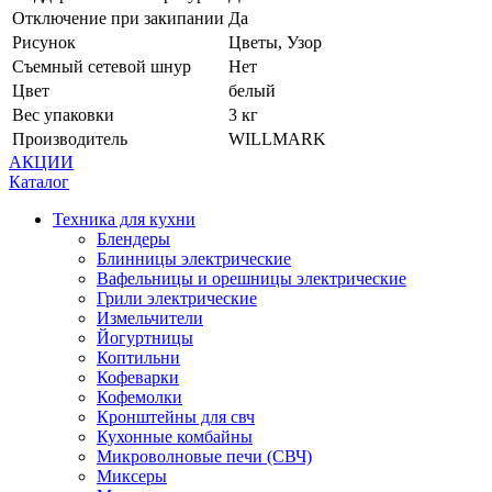
Отключение при закипании
Да
Рисунок
Цветы, Узор
Съемный сетевой шнур
Нет
Цвет
белый
Вес упаковки
3 кг
Производитель
WILLMARK
АКЦИИ
Каталог
Техника для кухни
Блендеры
Блинницы электрические
Вафельницы и орешницы электрические
Грили электрические
Измельчители
Йогуртницы
Коптильни
Кофеварки
Кофемолки
Кронштейны для свч
Кухонные комбайны
Микроволновые печи (СВЧ)
Миксеры