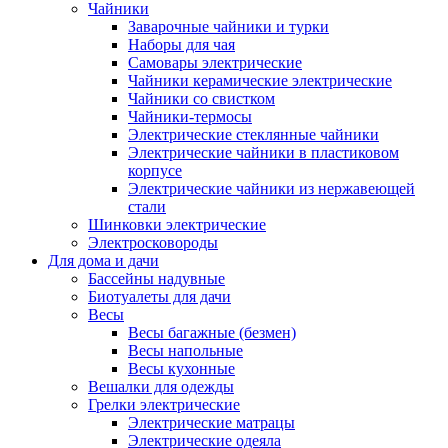
Чайники
Заварочные чайники и турки
Наборы для чая
Самовары электрические
Чайники керамические электрические
Чайники со свистком
Чайники-термосы
Электрические стеклянные чайники
Электрические чайники в пластиковом
корпусе
Электрические чайники из нержавеющей
стали
Шинковки электрические
Электросковороды
Для дома и дачи
Бассейны надувные
Биотуалеты для дачи
Весы
Весы багажные (безмен)
Весы напольные
Весы кухонные
Вешалки для одежды
Грелки электрические
Электрические матрацы
Электрические одеяла