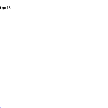
0 до 18
"