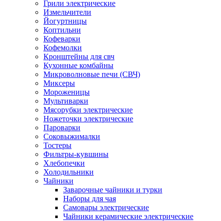
Грили электрические
Измельчители
Йогуртницы
Коптильни
Кофеварки
Кофемолки
Кронштейны для свч
Кухонные комбайны
Микроволновые печи (СВЧ)
Миксеры
Мороженицы
Мультиварки
Мясорубки электрические
Ножеточки электрические
Пароварки
Соковыжималки
Тостеры
Фильтры-кувшины
Хлебопечки
Холодильники
Чайники
Заварочные чайники и турки
Наборы для чая
Самовары электрические
Чайники керамические электрические