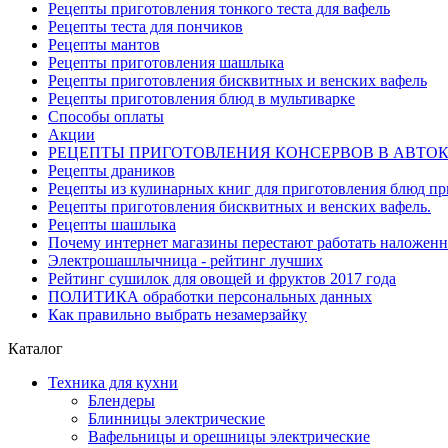
Рецепты приготовления тонкого теста для вафель
Рецепты теста для пончиков
Рецепты мантов
Рецепты приготовления шашлыка
Рецепты приготовления бисквитных и венских вафель
Рецепты приготовления блюд в мультиварке
Способы оплаты
Акции
РЕЦЕПТЫ ПРИГОТОВЛЕНИЯ КОНСЕРВОВ В АВТО
Рецепты драников
Рецепты из кулинарных книг для приготовления блюд п
Рецепты приготовления бисквитных и венских вафель.
Рецепты шашлыка
Почему интернет магазины перестают работать наложен
Электрошашлычница - рейтинг лучших
Рейтинг сушилок для овощей и фруктов 2017 года
ПОЛИТИКА обработки персональных данных
Как правильно выбрать незамерзайку
Каталог
Техника для кухни
Блендеры
Блинницы электрические
Вафельницы и орешницы электрические