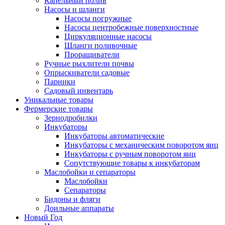
Капельный полив
Насосы и шланги
Насосы погружные
Насосы центробежные поверхностные
Циркуляционные насосы
Шланги поливочные
Проращиватели
Ручные рыхлители почвы
Опрыскиватели садовые
Парники
Садовый инвентарь
Уникальные товары
Фермерские товары
Зернодробилки
Инкубаторы
Инкубаторы автоматические
Инкубаторы с механическим поворотом яиц
Инкубаторы с ручным поворотом яиц
Сопутствующие товары к инкубаторам
Маслобойки и сепараторы
Маслобойки
Сепараторы
Бидоны и фляги
Доильные аппараты
Новый Год