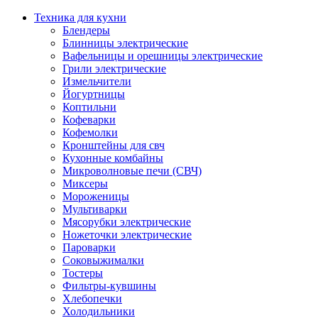
Техника для кухни
Блендеры
Блинницы электрические
Вафельницы и орешницы электрические
Грили электрические
Измельчители
Йогуртницы
Коптильни
Кофеварки
Кофемолки
Кронштейны для свч
Кухонные комбайны
Микроволновые печи (СВЧ)
Миксеры
Мороженицы
Мультиварки
Мясорубки электрические
Ножеточки электрические
Пароварки
Соковыжималки
Тостеры
Фильтры-кувшины
Хлебопечки
Холодильники