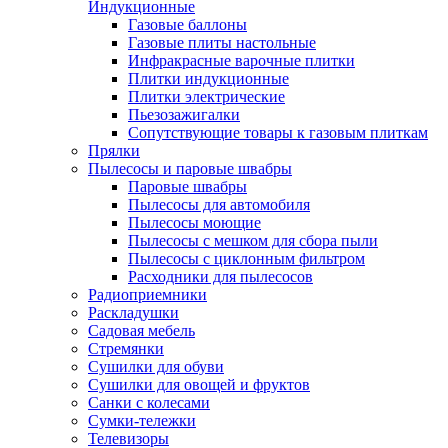
Индукционные
Газовые баллоны
Газовые плиты настольные
Инфракрасные варочные плитки
Плитки индукционные
Плитки электрические
Пьезозажигалки
Сопутствующие товары к газовым плиткам
Прялки
Пылесосы и паровые швабры
Паровые швабры
Пылесосы для автомобиля
Пылесосы моющие
Пылесосы с мешком для сбора пыли
Пылесосы с циклонным фильтром
Расходники для пылесосов
Радиоприемники
Раскладушки
Садовая мебель
Стремянки
Сушилки для обуви
Сушилки для овощей и фруктов
Санки с колесами
Сумки-тележки
Телевизоры