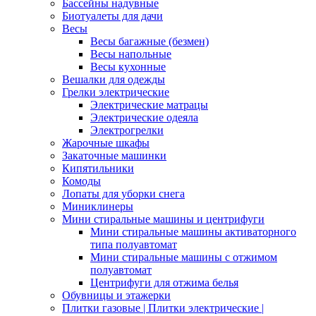
Бассейны надувные
Биотуалеты для дачи
Весы
Весы багажные (безмен)
Весы напольные
Весы кухонные
Вешалки для одежды
Грелки электрические
Электрические матрацы
Электрические одеяла
Электрогрелки
Жарочные шкафы
Закаточные машинки
Кипятильники
Комоды
Лопаты для уборки снега
Миниклинеры
Мини стиральные машины и центрифуги
Мини стиральные машины активаторного
типа полуавтомат
Мини стиральные машины с отжимом
полуавтомат
Центрифуги для отжима белья
Обувницы и этажерки
Плитки газовые | Плитки электрические |