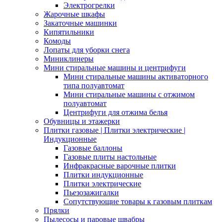
Электрогрелки
Жарочные шкафы
Закаточные машинки
Кипятильники
Комоды
Лопаты для уборки снега
Миниклинеры
Мини стиральные машины и центрифуги
Мини стиральные машины активаторного
типа полуавтомат
Мини стиральные машины с отжимом
полуавтомат
Центрифуги для отжима белья
Обувницы и этажерки
Плитки газовые | Плитки электрические |
Индукционные
Газовые баллоны
Газовые плиты настольные
Инфракрасные варочные плитки
Плитки индукционные
Плитки электрические
Пьезозажигалки
Сопутствующие товары к газовым плиткам
Прялки
Пылесосы и паровые швабры