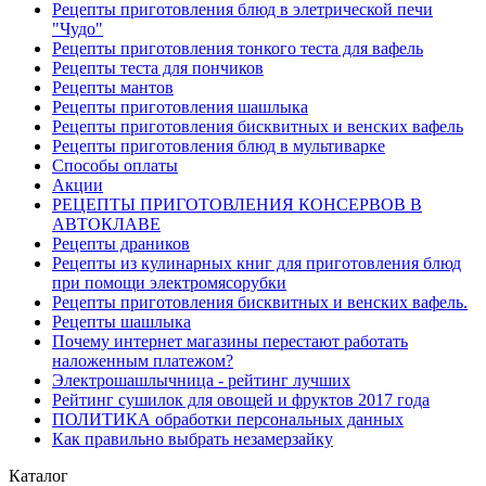
Рецепты приготовления блюд в элетрической печи
"Чудо"
Рецепты приготовления тонкого теста для вафель
Рецепты теста для пончиков
Рецепты мантов
Рецепты приготовления шашлыка
Рецепты приготовления бисквитных и венских вафель
Рецепты приготовления блюд в мультиварке
Способы оплаты
Акции
РЕЦЕПТЫ ПРИГОТОВЛЕНИЯ КОНСЕРВОВ В
АВТОКЛАВЕ
Рецепты драников
Рецепты из кулинарных книг для приготовления блюд
при помощи электромясорубки
Рецепты приготовления бисквитных и венских вафель.
Рецепты шашлыка
Почему интернет магазины перестают работать
наложенным платежом?
Электрошашлычница - рейтинг лучших
Рейтинг сушилок для овощей и фруктов 2017 года
ПОЛИТИКА обработки персональных данных
Как правильно выбрать незамерзайку
Каталог