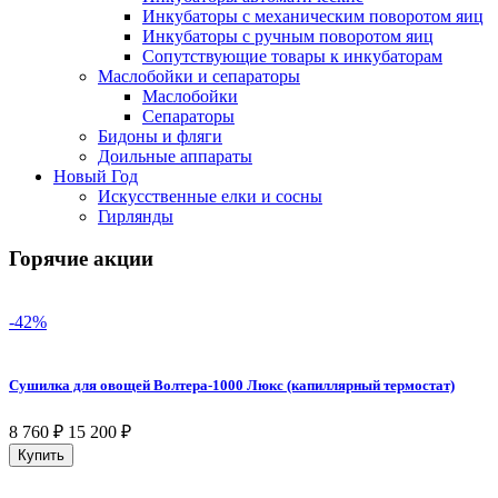
Инкубаторы с механическим поворотом яиц
Инкубаторы с ручным поворотом яиц
Сопутствующие товары к инкубаторам
Маслобойки и сепараторы
Маслобойки
Сепараторы
Бидоны и фляги
Доильные аппараты
Новый Год
Искусственные елки и сосны
Гирлянды
Горячие акции
-42%
Сушилка для овощей Волтера-1000 Люкс (капиллярный термостат)
8 760
₽
15 200
₽
Купить