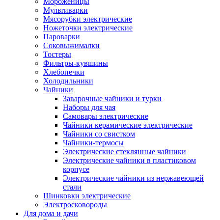
Мороженицы
Мультиварки
Мясорубки электрические
Ножеточки электрические
Пароварки
Соковыжималки
Тостеры
Фильтры-кувшины
Хлебопечки
Холодильники
Чайники
Заварочные чайники и турки
Наборы для чая
Самовары электрические
Чайники керамические электрические
Чайники со свистком
Чайники-термосы
Электрические стеклянные чайники
Электрические чайники в пластиковом
корпусе
Электрические чайники из нержавеющей
стали
Шинковки электрические
Электросковороды
Для дома и дачи