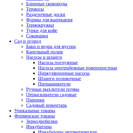
Блинные сковороды
Термосы
Разделочные доски
Формы для выпекания
Термокружки
Турки для кофе
Соковарки
Сад и огород
Баки и ведра для мусора
Капельный полив
Насосы и шланги
Насосы погружные
Насосы центробежные поверхностные
Циркуляционные насосы
Шланги поливочные
Проращиватели
Ручные рыхлители почвы
Опрыскиватели садовые
Парники
Садовый инвентарь
Уникальные товары
Фермерские товары
Зернодробилки
Инкубаторы
Инкубаторы автоматические