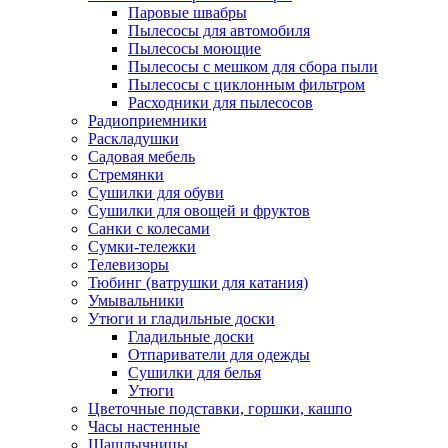
Паровые швабры
Пылесосы для автомобиля
Пылесосы моющие
Пылесосы с мешком для сбора пыли
Пылесосы с циклонным фильтром
Расходники для пылесосов
Радиоприемники
Раскладушки
Садовая мебель
Стремянки
Сушилки для обуви
Сушилки для овощей и фруктов
Санки с колесами
Сумки-тележки
Телевизоры
Тюбинг (ватрушки для катания)
Умывальники
Утюги и гладильные доски
Гладильные доски
Отпариватели для одежды
Сушилки для белья
Утюги
Цветочные подставки, горшки, кашпо
Часы настенные
Шашлычницы