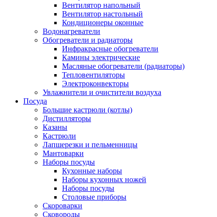
Вентилятор напольный
Вентилятор настольный
Кондиционеры оконные
Водонагреватели
Обогреватели и радиаторы
Инфракрасные обогреватели
Камины электрические
Масляные обогреватели (радиаторы)
Тепловентиляторы
Электроконвекторы
Увлажнители и очистители воздуха
Посуда
Большие кастрюли (котлы)
Дистилляторы
Казаны
Кастрюли
Лапшерезки и пельменницы
Мантоварки
Наборы посуды
Кухонные наборы
Наборы кухонных ножей
Наборы посуды
Столовые приборы
Скороварки
Сковороды