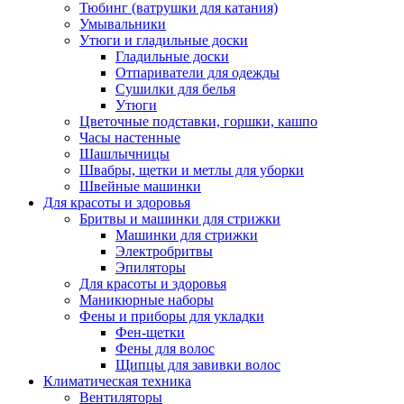
Тюбинг (ватрушки для катания)
Умывальники
Утюги и гладильные доски
Гладильные доски
Отпариватели для одежды
Сушилки для белья
Утюги
Цветочные подставки, горшки, кашпо
Часы настенные
Шашлычницы
Швабры, щетки и метлы для уборки
Швейные машинки
Для красоты и здоровья
Бритвы и машинки для стрижки
Машинки для стрижки
Электробритвы
Эпиляторы
Для красоты и здоровья
Маникюрные наборы
Фены и приборы для укладки
Фен-щетки
Фены для волос
Щипцы для завивки волос
Климатическая техника
Вентиляторы