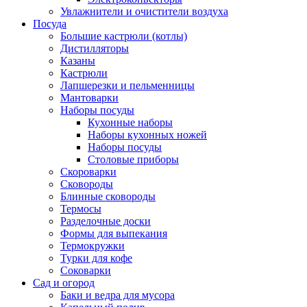
Увлажнители и очистители воздуха
Посуда
Большие кастрюли (котлы)
Дистилляторы
Казаны
Кастрюли
Лапшерезки и пельменницы
Мантоварки
Наборы посуды
Кухонные наборы
Наборы кухонных ножей
Наборы посуды
Столовые приборы
Скороварки
Сковороды
Блинные сковороды
Термосы
Разделочные доски
Формы для выпекания
Термокружки
Турки для кофе
Соковарки
Сад и огород
Баки и ведра для мусора