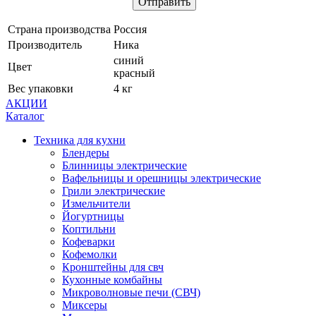
Страна производства
Россия
Производитель
Ника
синий
Цвет
красный
Вес упаковки
4 кг
АКЦИИ
Каталог
Техника для кухни
Блендеры
Блинницы электрические
Вафельницы и орешницы электрические
Грили электрические
Измельчители
Йогуртницы
Коптильни
Кофеварки
Кофемолки
Кронштейны для свч
Кухонные комбайны
Микроволновые печи (СВЧ)
Миксеры