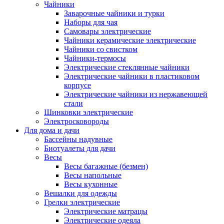
Чайники
Заварочные чайники и турки
Наборы для чая
Самовары электрические
Чайники керамические электрические
Чайники со свистком
Чайники-термосы
Электрические стеклянные чайники
Электрические чайники в пластиковом
корпусе
Электрические чайники из нержавеющей
стали
Шинковки электрические
Электросковороды
Для дома и дачи
Бассейны надувные
Биотуалеты для дачи
Весы
Весы багажные (безмен)
Весы напольные
Весы кухонные
Вешалки для одежды
Грелки электрические
Электрические матрацы
Электрические одеяла