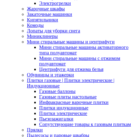
Электрогрелки
Жарочные шкафы
Закаточные машинки
Кипятильники
Комоды
Лопаты для уборки снега
Миниклинеры
Мини стиральные машины и центрифуги
Мини стиральные машины активаторного
типа полуавтомат
Мини стиральные машины с отжимом
полуавтомат
Центрифуги для отжима белья
Обувницы и этажерки
Плитки газовые | Плитки электрические |
Индукционные
Газовые баллоны
Газовые плиты настольные
Инфракрасные варочные плитки
Плитки индукционные
Плитки электрические
Пьезозажигалки
Сопутствующие товары к газовым плиткам
Прялки
Пылесосы и паровые швабры