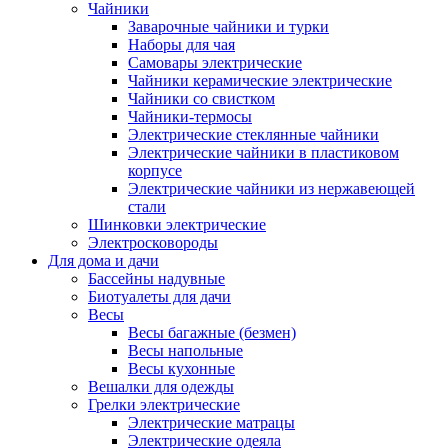
Чайники
Заварочные чайники и турки
Наборы для чая
Самовары электрические
Чайники керамические электрические
Чайники со свистком
Чайники-термосы
Электрические стеклянные чайники
Электрические чайники в пластиковом
корпусе
Электрические чайники из нержавеющей
стали
Шинковки электрические
Электросковороды
Для дома и дачи
Бассейны надувные
Биотуалеты для дачи
Весы
Весы багажные (безмен)
Весы напольные
Весы кухонные
Вешалки для одежды
Грелки электрические
Электрические матрацы
Электрические одеяла