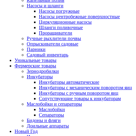
Капельный полив
Насосы и шланги
Насосы погружные
Насосы центробежные поверхностные
Циркуляционные насосы
Шланги поливочные
Проращиватели
Ручные рыхлители почвы
Опрыскиватели садовые
Парники
Садовый инвентарь
Уникальные товары
Фермерские товары
Зернодробилки
Инкубаторы
Инкубаторы автоматические
Инкубаторы с механическим поворотом яиц
Инкубаторы с ручным поворотом яиц
Сопутствующие товары к инкубаторам
Маслобойки и сепараторы
Маслобойки
Сепараторы
Бидоны и фляги
Доильные аппараты
Новый Год