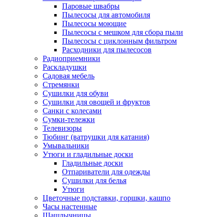
Паровые швабры
Пылесосы для автомобиля
Пылесосы моющие
Пылесосы с мешком для сбора пыли
Пылесосы с циклонным фильтром
Расходники для пылесосов
Радиоприемники
Раскладушки
Садовая мебель
Стремянки
Сушилки для обуви
Сушилки для овощей и фруктов
Санки с колесами
Сумки-тележки
Телевизоры
Тюбинг (ватрушки для катания)
Умывальники
Утюги и гладильные доски
Гладильные доски
Отпариватели для одежды
Сушилки для белья
Утюги
Цветочные подставки, горшки, кашпо
Часы настенные
Шашлычницы