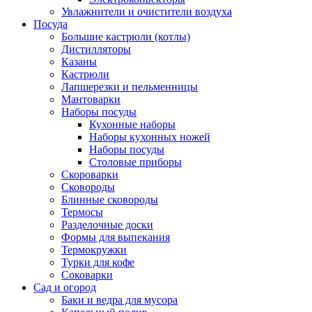
Увлажнители и очистители воздуха
Посуда
Большие кастрюли (котлы)
Дистилляторы
Казаны
Кастрюли
Лапшерезки и пельменницы
Мантоварки
Наборы посуды
Кухонные наборы
Наборы кухонных ножей
Наборы посуды
Столовые приборы
Скороварки
Сковороды
Блинные сковороды
Термосы
Разделочные доски
Формы для выпекания
Термокружки
Турки для кофе
Соковарки
Сад и огород
Баки и ведра для мусора