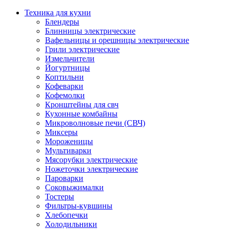
Техника для кухни
Блендеры
Блинницы электрические
Вафельницы и орешницы электрические
Грили электрические
Измельчители
Йогуртницы
Коптильни
Кофеварки
Кофемолки
Кронштейны для свч
Кухонные комбайны
Микроволновые печи (СВЧ)
Миксеры
Мороженицы
Мультиварки
Мясорубки электрические
Ножеточки электрические
Пароварки
Соковыжималки
Тостеры
Фильтры-кувшины
Хлебопечки
Холодильники