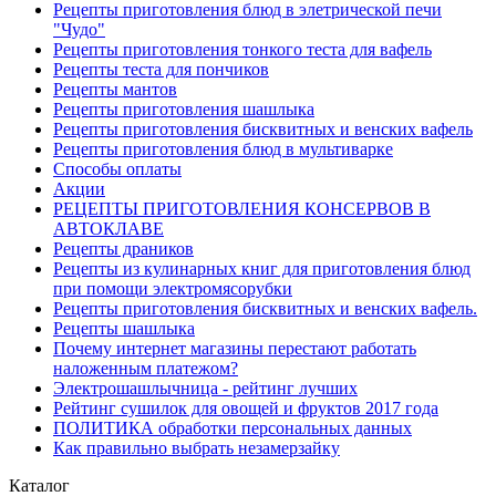
Рецепты приготовления блюд в элетрической печи
"Чудо"
Рецепты приготовления тонкого теста для вафель
Рецепты теста для пончиков
Рецепты мантов
Рецепты приготовления шашлыка
Рецепты приготовления бисквитных и венских вафель
Рецепты приготовления блюд в мультиварке
Способы оплаты
Акции
РЕЦЕПТЫ ПРИГОТОВЛЕНИЯ КОНСЕРВОВ В
АВТОКЛАВЕ
Рецепты драников
Рецепты из кулинарных книг для приготовления блюд
при помощи электромясорубки
Рецепты приготовления бисквитных и венских вафель.
Рецепты шашлыка
Почему интернет магазины перестают работать
наложенным платежом?
Электрошашлычница - рейтинг лучших
Рейтинг сушилок для овощей и фруктов 2017 года
ПОЛИТИКА обработки персональных данных
Как правильно выбрать незамерзайку
Каталог