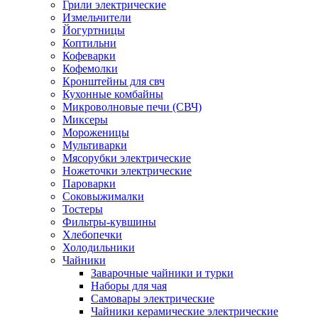
Грили электрические
Измельчители
Йогуртницы
Коптильни
Кофеварки
Кофемолки
Кронштейны для свч
Кухонные комбайны
Микроволновые печи (СВЧ)
Миксеры
Мороженицы
Мультиварки
Мясорубки электрические
Ножеточки электрические
Пароварки
Соковыжималки
Тостеры
Фильтры-кувшины
Хлебопечки
Холодильники
Чайники
Заварочные чайники и турки
Наборы для чая
Самовары электрические
Чайники керамические электрические