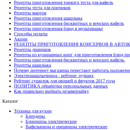
Рецепты приготовления тонкого теста для вафель
Рецепты теста для пончиков
Рецепты мантов
Рецепты приготовления шашлыка
Рецепты приготовления бисквитных и венских вафель
Рецепты приготовления блюд в мультиварке
Способы оплаты
Акции
РЕЦЕПТЫ ПРИГОТОВЛЕНИЯ КОНСЕРВОВ В АВТО
Рецепты драников
Рецепты из кулинарных книг для приготовления блюд п
Рецепты приготовления бисквитных и венских вафель.
Рецепты шашлыка
Почему интернет магазины перестают работать наложен
Электрошашлычница - рейтинг лучших
Рейтинг сушилок для овощей и фруктов 2017 года
ПОЛИТИКА обработки персональных данных
Как правильно выбрать незамерзайку
Каталог
Техника для кухни
Блендеры
Блинницы электрические
Вафельницы и орешницы электрические