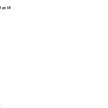
0 до 18
"