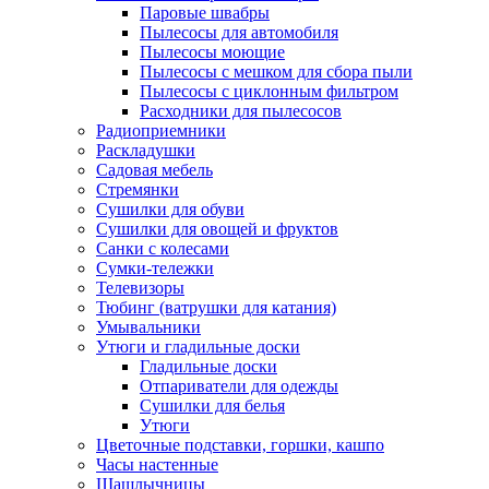
Паровые швабры
Пылесосы для автомобиля
Пылесосы моющие
Пылесосы с мешком для сбора пыли
Пылесосы с циклонным фильтром
Расходники для пылесосов
Радиоприемники
Раскладушки
Садовая мебель
Стремянки
Сушилки для обуви
Сушилки для овощей и фруктов
Санки с колесами
Сумки-тележки
Телевизоры
Тюбинг (ватрушки для катания)
Умывальники
Утюги и гладильные доски
Гладильные доски
Отпариватели для одежды
Сушилки для белья
Утюги
Цветочные подставки, горшки, кашпо
Часы настенные
Шашлычницы