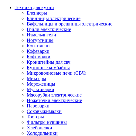
Техника для кухни
Блендеры
Блинницы электрические
Вафельницы и орешницы электрические
Грили электрические
Измельчители
Йогуртницы
Коптильни
Кофеварки
Кофемолки
Кронштейны для свч
Кухонные комбайны
Микроволновые печи (СВЧ)
Миксеры
Мороженицы
Мультиварки
Мясорубки электрические
Ножеточки электрические
Пароварки
Соковыжималки
Тостеры
Фильтры-кувшины
Хлебопечки
Холодильники