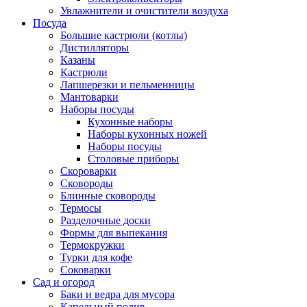
Увлажнители и очистители воздуха
Посуда
Большие кастрюли (котлы)
Дистилляторы
Казаны
Кастрюли
Лапшерезки и пельменницы
Мантоварки
Наборы посуды
Кухонные наборы
Наборы кухонных ножей
Наборы посуды
Столовые приборы
Скороварки
Сковороды
Блинные сковороды
Термосы
Разделочные доски
Формы для выпекания
Термокружки
Турки для кофе
Соковарки
Сад и огород
Баки и ведра для мусора
Капельный полив