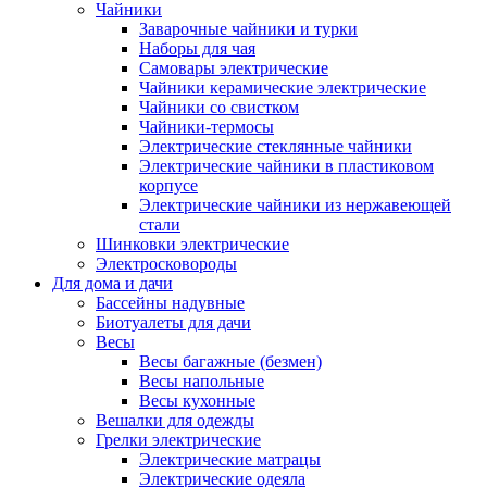
Чайники
Заварочные чайники и турки
Наборы для чая
Самовары электрические
Чайники керамические электрические
Чайники со свистком
Чайники-термосы
Электрические стеклянные чайники
Электрические чайники в пластиковом
корпусе
Электрические чайники из нержавеющей
стали
Шинковки электрические
Электросковороды
Для дома и дачи
Бассейны надувные
Биотуалеты для дачи
Весы
Весы багажные (безмен)
Весы напольные
Весы кухонные
Вешалки для одежды
Грелки электрические
Электрические матрацы
Электрические одеяла