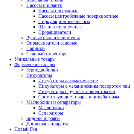
Насосы и шланги
Насосы погружные
Насосы центробежные поверхностные
Циркуляционные насосы
Шланги поливочные
Проращиватели
Ручные рыхлители почвы
Опрыскиватели садовые
Парники
Садовый инвентарь
Уникальные товары
Фермерские товары
Зернодробилки
Инкубаторы
Инкубаторы автоматические
Инкубаторы с механическим поворотом яиц
Инкубаторы с ручным поворотом яиц
Сопутствующие товары к инкубаторам
Маслобойки и сепараторы
Маслобойки
Сепараторы
Бидоны и фляги
Доильные аппараты
Новый Год