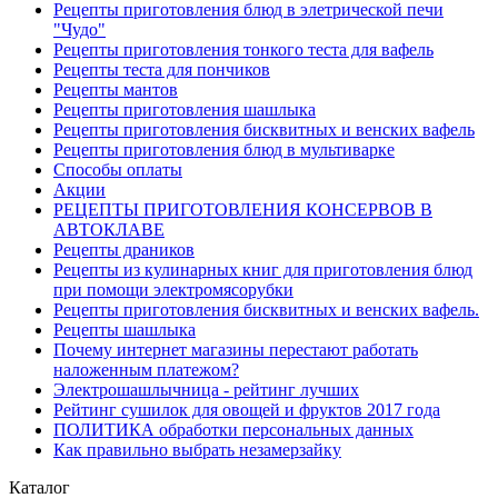
Рецепты приготовления блюд в элетрической печи
"Чудо"
Рецепты приготовления тонкого теста для вафель
Рецепты теста для пончиков
Рецепты мантов
Рецепты приготовления шашлыка
Рецепты приготовления бисквитных и венских вафель
Рецепты приготовления блюд в мультиварке
Способы оплаты
Акции
РЕЦЕПТЫ ПРИГОТОВЛЕНИЯ КОНСЕРВОВ В
АВТОКЛАВЕ
Рецепты драников
Рецепты из кулинарных книг для приготовления блюд
при помощи электромясорубки
Рецепты приготовления бисквитных и венских вафель.
Рецепты шашлыка
Почему интернет магазины перестают работать
наложенным платежом?
Электрошашлычница - рейтинг лучших
Рейтинг сушилок для овощей и фруктов 2017 года
ПОЛИТИКА обработки персональных данных
Как правильно выбрать незамерзайку
Каталог