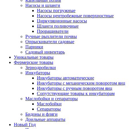
Капельный полив
Насосы и шланги
Насосы погружные
Насосы центробежные поверхностные
Циркуляционные насосы
Шланги поливочные
Проращиватели
Ручные рыхлители почвы
Опрыскиватели садовые
Парники
Садовый инвентарь
Уникальные товары
Фермерские товары
Зернодробилки
Инкубаторы
Инкубаторы автоматические
Инкубаторы с механическим поворотом яиц
Инкубаторы с ручным поворотом яиц
Сопутствующие товары к инкубаторам
Маслобойки и сепараторы
Маслобойки
Сепараторы
Бидоны и фляги
Доильные аппараты
Новый Год