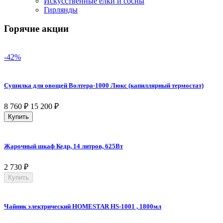
Искусственные елки и сосны
Гирлянды
Горячие акции
-42%
Сушилка для овощей Волтера-1000 Люкс (капиллярный термостат)
8 760
₽
15 200
₽
Купить
Жарочный шкаф Кедр, 14 литров, 625Вт
2 730
₽
Купить
Чайник электрический HOMESTAR HS-1001 , 1800мл