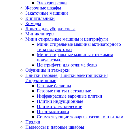
Электрогрелки
Жарочные шкафы
Закаточные машинки
Кипятильники
Комоды
Лопаты для уборки снега
Миниклинеры
Мини стиральные машины и центрифуги
Мини стиральные машины активаторного
типа полуавтомат
Мини стиральные машины с отжимом
полуавтомат
Центрифуги для отжима белья
Обувницы и этажерки
Плитки газовые | Плитки электрические |
Индукционные
Газовые баллоны
Газовые плиты настольные
Инфракрасные варочные плитки
Плитки индукционные
Плитки электрические
Пьезозажигалки
Сопутствующие товары к газовым плиткам
Прялки
Пылесосы и паровые швабры