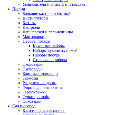
Увлажнители и очистители воздуха
Посуда
Большие кастрюли (котлы)
Дистилляторы
Казаны
Кастрюли
Лапшерезки и пельменницы
Мантоварки
Наборы посуды
Кухонные наборы
Наборы кухонных ножей
Наборы посуды
Столовые приборы
Скороварки
Сковороды
Блинные сковороды
Термосы
Разделочные доски
Формы для выпекания
Термокружки
Турки для кофе
Соковарки
Сад и огород
Баки и ведра для мусора