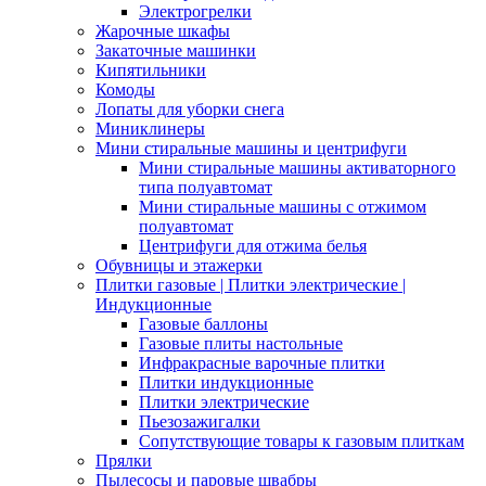
Электрогрелки
Жарочные шкафы
Закаточные машинки
Кипятильники
Комоды
Лопаты для уборки снега
Миниклинеры
Мини стиральные машины и центрифуги
Мини стиральные машины активаторного
типа полуавтомат
Мини стиральные машины с отжимом
полуавтомат
Центрифуги для отжима белья
Обувницы и этажерки
Плитки газовые | Плитки электрические |
Индукционные
Газовые баллоны
Газовые плиты настольные
Инфракрасные варочные плитки
Плитки индукционные
Плитки электрические
Пьезозажигалки
Сопутствующие товары к газовым плиткам
Прялки
Пылесосы и паровые швабры