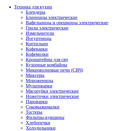
Техника для кухни
Блендеры
Блинницы электрические
Вафельницы и орешницы электрические
Грили электрические
Измельчители
Йогуртницы
Коптильни
Кофеварки
Кофемолки
Кронштейны для свч
Кухонные комбайны
Микроволновые печи (СВЧ)
Миксеры
Мороженицы
Мультиварки
Мясорубки электрические
Ножеточки электрические
Пароварки
Соковыжималки
Тостеры
Фильтры-кувшины
Хлебопечки
Холодильники