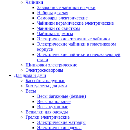
Чайники
Заварочные чайники и турки
Наборы для чая
Самовары электрические
Чайники керамические электрические
Чайники со свистком
Чайники-термосы
Электрические стеклянные чайники
Электрические чайники в пластиковом
корпусе
Электрические чайники из нержавеющей
стали
Шинковки электрические
Электросковороды
Для дома и дачи
Бассейны надувные
Биотуалеты для дачи
Весы
Весы багажные (безмен)
Весы напольные
Весы кухонные
Вешалки для одежды
Грелки электрические
Электрические матрацы
Электрические одеяла