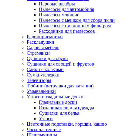
Паровые швабры
Пылесосы для автомобиля
Пылесосы моющие
Пылесосы с мешком для сбора пыли
Пылесосы с циклонным фильтром
Расходники для пылесосов
Радиоприемники
Раскладушки
Садовая мебель
Стремянки
Сушилки для обуви
Сушилки для овощей и фруктов
Санки с колесами
Сумки-тележки
Телевизоры
Тюбинг (ватрушки для катания)
Умывальники
Утюги и гладильные доски
Гладильные доски
Отпариватели для одежды
Сушилки для белья
Утюги
Цветочные подставки, горшки, кашпо
Часы настенные
Шашлычницы