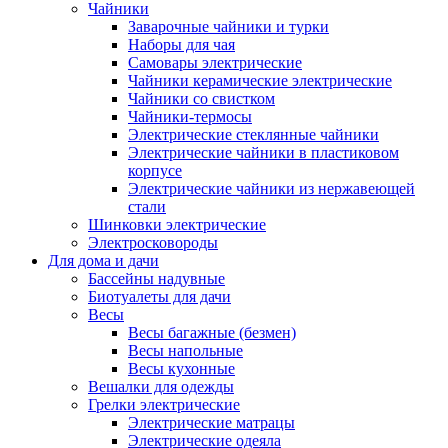
Чайники
Заварочные чайники и турки
Наборы для чая
Самовары электрические
Чайники керамические электрические
Чайники со свистком
Чайники-термосы
Электрические стеклянные чайники
Электрические чайники в пластиковом
корпусе
Электрические чайники из нержавеющей
стали
Шинковки электрические
Электросковороды
Для дома и дачи
Бассейны надувные
Биотуалеты для дачи
Весы
Весы багажные (безмен)
Весы напольные
Весы кухонные
Вешалки для одежды
Грелки электрические
Электрические матрацы
Электрические одеяла