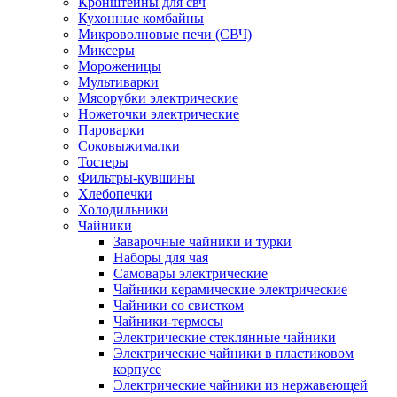
Кронштейны для свч
Кухонные комбайны
Микроволновые печи (СВЧ)
Миксеры
Мороженицы
Мультиварки
Мясорубки электрические
Ножеточки электрические
Пароварки
Соковыжималки
Тостеры
Фильтры-кувшины
Хлебопечки
Холодильники
Чайники
Заварочные чайники и турки
Наборы для чая
Самовары электрические
Чайники керамические электрические
Чайники со свистком
Чайники-термосы
Электрические стеклянные чайники
Электрические чайники в пластиковом
корпусе
Электрические чайники из нержавеющей