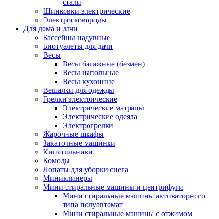
стали
Шинковки электрические
Электросковороды
Для дома и дачи
Бассейны надувные
Биотуалеты для дачи
Весы
Весы багажные (безмен)
Весы напольные
Весы кухонные
Вешалки для одежды
Грелки электрические
Электрические матрацы
Электрические одеяла
Электрогрелки
Жарочные шкафы
Закаточные машинки
Кипятильники
Комоды
Лопаты для уборки снега
Миниклинеры
Мини стиральные машины и центрифуги
Мини стиральные машины активаторного
типа полуавтомат
Мини стиральные машины с отжимом