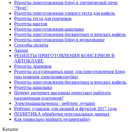
Рецепты приготовления блюд в элетрической печи
"Чудо"
Рецепты приготовления тонкого теста для вафель
Рецепты теста для пончиков
Рецепты мантов
Рецепты приготовления шашлыка
Рецепты приготовления бисквитных и венских вафель
Рецепты приготовления блюд в мультиварке
Способы оплаты
Акции
РЕЦЕПТЫ ПРИГОТОВЛЕНИЯ КОНСЕРВОВ В
АВТОКЛАВЕ
Рецепты драников
Рецепты из кулинарных книг для приготовления блюд
при помощи электромясорубки
Рецепты приготовления бисквитных и венских вафель.
Рецепты шашлыка
Почему интернет магазины перестают работать
наложенным платежом?
Электрошашлычница - рейтинг лучших
Рейтинг сушилок для овощей и фруктов 2017 года
ПОЛИТИКА обработки персональных данных
Как правильно выбрать незамерзайку
Каталог