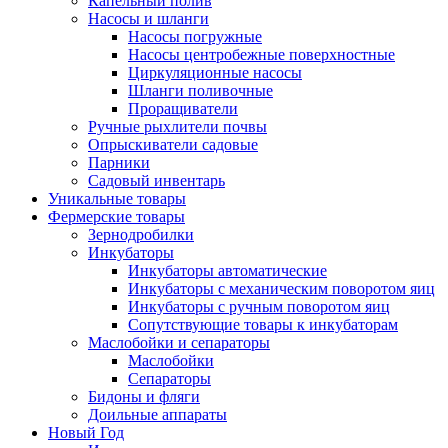
Капельный полив
Насосы и шланги
Насосы погружные
Насосы центробежные поверхностные
Циркуляционные насосы
Шланги поливочные
Проращиватели
Ручные рыхлители почвы
Опрыскиватели садовые
Парники
Садовый инвентарь
Уникальные товары
Фермерские товары
Зернодробилки
Инкубаторы
Инкубаторы автоматические
Инкубаторы с механическим поворотом яиц
Инкубаторы с ручным поворотом яиц
Сопутствующие товары к инкубаторам
Маслобойки и сепараторы
Маслобойки
Сепараторы
Бидоны и фляги
Доильные аппараты
Новый Год