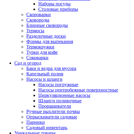
Наборы посуды
Столовые приборы
Скороварки
Сковороды
Блинные сковороды
Термосы
Разделочные доски
Формы для выпекания
Термокружки
Турки для кофе
Соковарки
Сад и огород
Баки и ведра для мусора
Капельный полив
Насосы и шланги
Насосы погружные
Насосы центробежные поверхностные
Циркуляционные насосы
Шланги поливочные
Проращиватели
Ручные рыхлители почвы
Опрыскиватели садовые
Парники
Садовый инвентарь
Уникальные товары