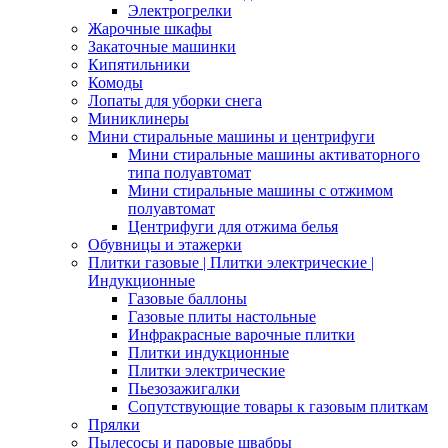
Электрогрелки
Жарочные шкафы
Закаточные машинки
Кипятильники
Комоды
Лопаты для уборки снега
Миниклинеры
Мини стиральные машины и центрифуги
Мини стиральные машины активаторного
типа полуавтомат
Мини стиральные машины с отжимом
полуавтомат
Центрифуги для отжима белья
Обувницы и этажерки
Плитки газовые | Плитки электрические |
Индукционные
Газовые баллоны
Газовые плиты настольные
Инфракрасные варочные плитки
Плитки индукционные
Плитки электрические
Пьезозажигалки
Сопутствующие товары к газовым плиткам
Прялки
Пылесосы и паровые швабры