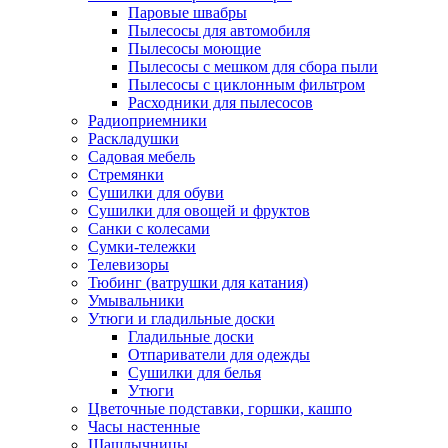
Паровые швабры
Пылесосы для автомобиля
Пылесосы моющие
Пылесосы с мешком для сбора пыли
Пылесосы с циклонным фильтром
Расходники для пылесосов
Радиоприемники
Раскладушки
Садовая мебель
Стремянки
Сушилки для обуви
Сушилки для овощей и фруктов
Санки с колесами
Сумки-тележки
Телевизоры
Тюбинг (ватрушки для катания)
Умывальники
Утюги и гладильные доски
Гладильные доски
Отпариватели для одежды
Сушилки для белья
Утюги
Цветочные подставки, горшки, кашпо
Часы настенные
Шашлычницы