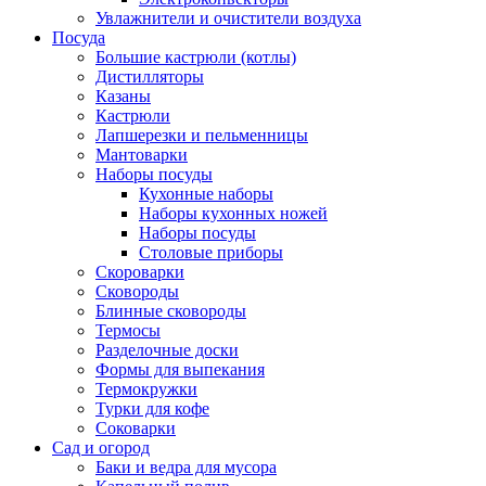
Увлажнители и очистители воздуха
Посуда
Большие кастрюли (котлы)
Дистилляторы
Казаны
Кастрюли
Лапшерезки и пельменницы
Мантоварки
Наборы посуды
Кухонные наборы
Наборы кухонных ножей
Наборы посуды
Столовые приборы
Скороварки
Сковороды
Блинные сковороды
Термосы
Разделочные доски
Формы для выпекания
Термокружки
Турки для кофе
Соковарки
Сад и огород
Баки и ведра для мусора