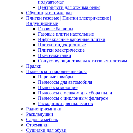
полуавтомат
Центрифуги для отжима белья
Обувницы и этажерки
Плитки газовые | Плитки электрические |
Индукционные
Газовые баллоны
Газовые плиты настольные
Инфракрасные варочные плитки
Плитки индукционные
Плитки электрические
Пьезозажигалки
Сопутствующие товары к газовым плиткам
Прялки
Пылесосы и паровые швабры
Паровые швабры
Пылесосы для автомобиля
Пылесосы моющие
Пылесосы с мешком для сбора пыли
Пылесосы с циклонным фильтром
Расходники для пылесосов
Радиоприемники
Раскладушки
Садовая мебель
Стремянки
Сушилки для обуви