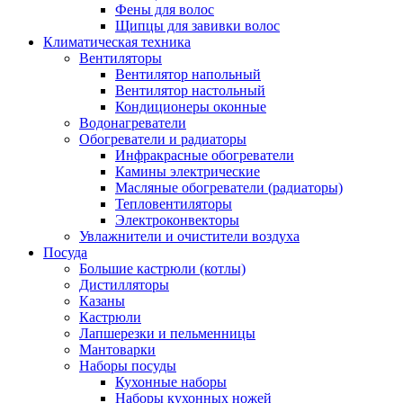
Фены для волос
Щипцы для завивки волос
Климатическая техника
Вентиляторы
Вентилятор напольный
Вентилятор настольный
Кондиционеры оконные
Водонагреватели
Обогреватели и радиаторы
Инфракрасные обогреватели
Камины электрические
Масляные обогреватели (радиаторы)
Тепловентиляторы
Электроконвекторы
Увлажнители и очистители воздуха
Посуда
Большие кастрюли (котлы)
Дистилляторы
Казаны
Кастрюли
Лапшерезки и пельменницы
Мантоварки
Наборы посуды
Кухонные наборы
Наборы кухонных ножей