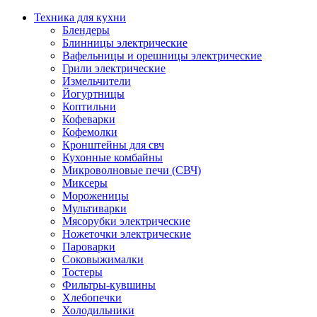
Техника для кухни
Блендеры
Блинницы электрические
Вафельницы и орешницы электрические
Грили электрические
Измельчители
Йогуртницы
Коптильни
Кофеварки
Кофемолки
Кронштейны для свч
Кухонные комбайны
Микроволновые печи (СВЧ)
Миксеры
Мороженицы
Мультиварки
Мясорубки электрические
Ножеточки электрические
Пароварки
Соковыжималки
Тостеры
Фильтры-кувшины
Хлебопечки
Холодильники