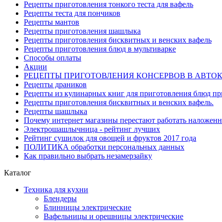
Рецепты приготовления тонкого теста для вафель
Рецепты теста для пончиков
Рецепты мантов
Рецепты приготовления шашлыка
Рецепты приготовления бисквитных и венских вафель
Рецепты приготовления блюд в мультиварке
Способы оплаты
Акции
РЕЦЕПТЫ ПРИГОТОВЛЕНИЯ КОНСЕРВОВ В АВТО
Рецепты драников
Рецепты из кулинарных книг для приготовления блюд п
Рецепты приготовления бисквитных и венских вафель.
Рецепты шашлыка
Почему интернет магазины перестают работать наложен
Электрошашлычница - рейтинг лучших
Рейтинг сушилок для овощей и фруктов 2017 года
ПОЛИТИКА обработки персональных данных
Как правильно выбрать незамерзайку
Каталог
Техника для кухни
Блендеры
Блинницы электрические
Вафельницы и орешницы электрические