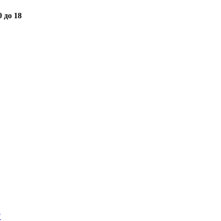
0 до 18
"