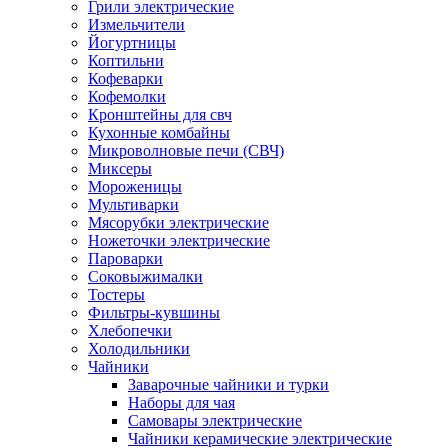
Грили электрические
Измельчители
Йогуртницы
Коптильни
Кофеварки
Кофемолки
Кронштейны для свч
Кухонные комбайны
Микроволновые печи (СВЧ)
Миксеры
Мороженицы
Мультиварки
Мясорубки электрические
Ножеточки электрические
Пароварки
Соковыжималки
Тостеры
Фильтры-кувшины
Хлебопечки
Холодильники
Чайники
Заварочные чайники и турки
Наборы для чая
Самовары электрические
Чайники керамические электрические