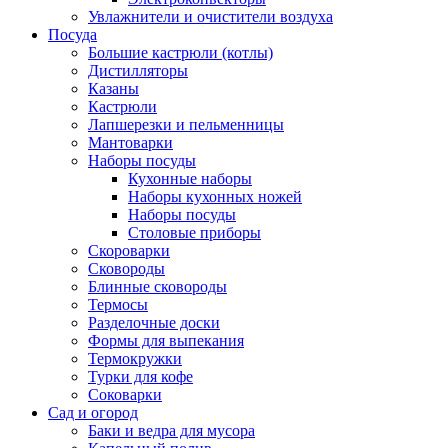
Увлажнители и очистители воздуха
Посуда
Большие кастрюли (котлы)
Дистилляторы
Казаны
Кастрюли
Лапшерезки и пельменницы
Мантоварки
Наборы посуды
Кухонные наборы
Наборы кухонных ножей
Наборы посуды
Столовые приборы
Скороварки
Сковороды
Блинные сковороды
Термосы
Разделочные доски
Формы для выпекания
Термокружки
Турки для кофе
Соковарки
Сад и огород
Баки и ведра для мусора