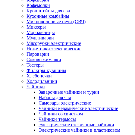
Кофемолки
Кронштейны для свч
Кухонные комбайны
Микроволновые печи (СВЧ)
Миксеры
Мороженицы
Мультиварки
Мясорубки электрические
Ножеточки электрические
Пароварки
Соковыжималки
Тостеры
Фильтры-кувшины
Хлебопечки
Холодильники
Чайники
Заварочные чайники и турки
Наборы для чая
Самовары электрические
Чайники керамические электрические
Чайники со свистком
Чайники-термосы
Электрические стеклянные чайники
Электрические чайники в пластиковом