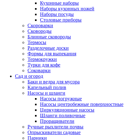
Кухонные наборы
Наборы кухонных ножей
Наборы посуды
Столовые приборы
Скороварки
Сковороды
Блинные сковороды
Термосы
Разделочные доски
Формы для выпекания
Термокружки
Турки для кофе
Соковарки
Сад и огород
Баки и ведра для мусора
Капельный полив
Насосы и шланги
Насосы погружные
Насосы центробежные поверхностные
Циркуляционные насосы
Шланги поливочные
Проращиватели
Ручные рыхлители почвы
Опрыскиватели садовые
Парники