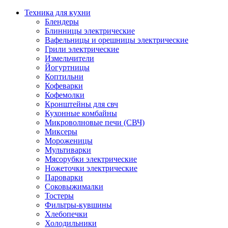
Техника для кухни
Блендеры
Блинницы электрические
Вафельницы и орешницы электрические
Грили электрические
Измельчители
Йогуртницы
Коптильни
Кофеварки
Кофемолки
Кронштейны для свч
Кухонные комбайны
Микроволновые печи (СВЧ)
Миксеры
Мороженицы
Мультиварки
Мясорубки электрические
Ножеточки электрические
Пароварки
Соковыжималки
Тостеры
Фильтры-кувшины
Хлебопечки
Холодильники