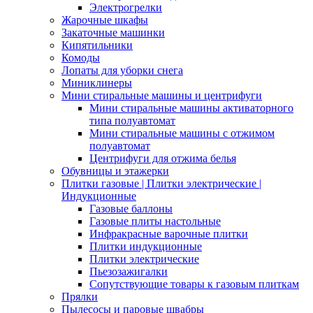
Электрогрелки
Жарочные шкафы
Закаточные машинки
Кипятильники
Комоды
Лопаты для уборки снега
Миниклинеры
Мини стиральные машины и центрифуги
Мини стиральные машины активаторного
типа полуавтомат
Мини стиральные машины с отжимом
полуавтомат
Центрифуги для отжима белья
Обувницы и этажерки
Плитки газовые | Плитки электрические |
Индукционные
Газовые баллоны
Газовые плиты настольные
Инфракрасные варочные плитки
Плитки индукционные
Плитки электрические
Пьезозажигалки
Сопутствующие товары к газовым плиткам
Прялки
Пылесосы и паровые швабры