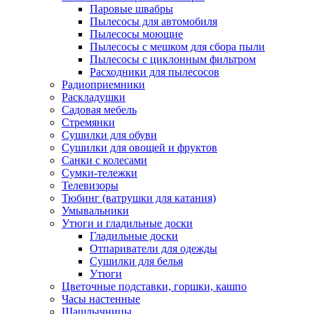
Паровые швабры
Пылесосы для автомобиля
Пылесосы моющие
Пылесосы с мешком для сбора пыли
Пылесосы с циклонным фильтром
Расходники для пылесосов
Радиоприемники
Раскладушки
Садовая мебель
Стремянки
Сушилки для обуви
Сушилки для овощей и фруктов
Санки с колесами
Сумки-тележки
Телевизоры
Тюбинг (ватрушки для катания)
Умывальники
Утюги и гладильные доски
Гладильные доски
Отпариватели для одежды
Сушилки для белья
Утюги
Цветочные подставки, горшки, кашпо
Часы настенные
Шашлычницы