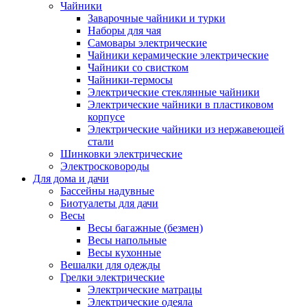
Чайники
Заварочные чайники и турки
Наборы для чая
Самовары электрические
Чайники керамические электрические
Чайники со свистком
Чайники-термосы
Электрические стеклянные чайники
Электрические чайники в пластиковом
корпусе
Электрические чайники из нержавеющей
стали
Шинковки электрические
Электросковороды
Для дома и дачи
Бассейны надувные
Биотуалеты для дачи
Весы
Весы багажные (безмен)
Весы напольные
Весы кухонные
Вешалки для одежды
Грелки электрические
Электрические матрацы
Электрические одеяла