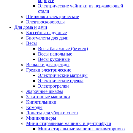
корпусе
Электрические чайники из нержавеющей
стали
Шинковки электрические
Электросковороды
Для дома и дачи
Бассейны надувные
Биотуалеты для дачи
Весы
Весы багажные (безмен)
Весы напольные
Весы кухонные
Вешалки для одежды
Грелки электрические
Электрические матрацы
Электрические одеяла
Электрогрелки
Жарочные шкафы
Закаточные машинки
Кипятильники
Комоды
Лопаты для уборки снега
Миниклинеры
Мини стиральные машины и центрифуги
Мини стиральные машины активаторного