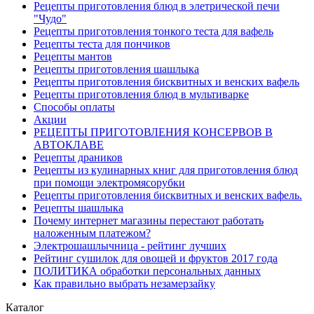
Рецепты приготовления блюд в элетрической печи
"Чудо"
Рецепты приготовления тонкого теста для вафель
Рецепты теста для пончиков
Рецепты мантов
Рецепты приготовления шашлыка
Рецепты приготовления бисквитных и венских вафель
Рецепты приготовления блюд в мультиварке
Способы оплаты
Акции
РЕЦЕПТЫ ПРИГОТОВЛЕНИЯ КОНСЕРВОВ В
АВТОКЛАВЕ
Рецепты драников
Рецепты из кулинарных книг для приготовления блюд
при помощи электромясорубки
Рецепты приготовления бисквитных и венских вафель.
Рецепты шашлыка
Почему интернет магазины перестают работать
наложенным платежом?
Электрошашлычница - рейтинг лучших
Рейтинг сушилок для овощей и фруктов 2017 года
ПОЛИТИКА обработки персональных данных
Как правильно выбрать незамерзайку
Каталог