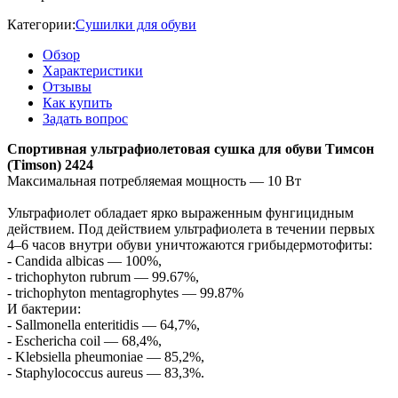
Категории:
Сушилки для обуви
Обзор
Характеристики
Отзывы
Как купить
Задать вопрос
Спортивная ультрафиолетовая сушка для обуви Тимсон
(Timson) 2424
Максимальная потребляемая мощность — 10 Вт
Ультрафиолет обладает ярко выраженным фунгицидным
действием. Под действием ультрафиолета в течении первых
4–6 часов внутри обуви уничтожаются грибыдермотофиты:
- Candida albicas — 100%,
- trichophyton rubrum — 99.67%,
- trichophyton mentagrophytes — 99.87%
И бактерии:
- Sallmonella enteritidis — 64,7%,
- Eschericha coil — 68,4%,
- Klebsiella pheumoniae — 85,2%,
- Staphylococcus aureus — 83,3%.