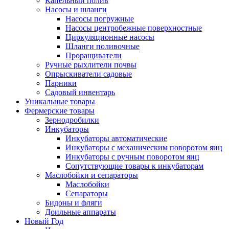
Капельный полив
Насосы и шланги
Насосы погружные
Насосы центробежные поверхностные
Циркуляционные насосы
Шланги поливочные
Проращиватели
Ручные рыхлители почвы
Опрыскиватели садовые
Парники
Садовый инвентарь
Уникальные товары
Фермерские товары
Зернодробилки
Инкубаторы
Инкубаторы автоматические
Инкубаторы с механическим поворотом яиц
Инкубаторы с ручным поворотом яиц
Сопутствующие товары к инкубаторам
Маслобойки и сепараторы
Маслобойки
Сепараторы
Бидоны и фляги
Доильные аппараты
Новый Год