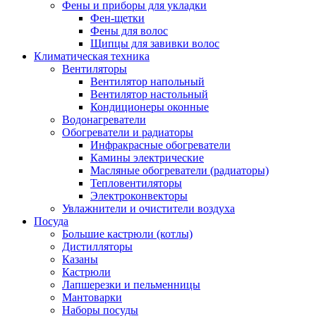
Фены и приборы для укладки
Фен-щетки
Фены для волос
Щипцы для завивки волос
Климатическая техника
Вентиляторы
Вентилятор напольный
Вентилятор настольный
Кондиционеры оконные
Водонагреватели
Обогреватели и радиаторы
Инфракрасные обогреватели
Камины электрические
Масляные обогреватели (радиаторы)
Тепловентиляторы
Электроконвекторы
Увлажнители и очистители воздуха
Посуда
Большие кастрюли (котлы)
Дистилляторы
Казаны
Кастрюли
Лапшерезки и пельменницы
Мантоварки
Наборы посуды