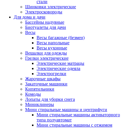
стали
Шинковки электрические
Электросковороды
Для дома и дачи
Бассейны надувные
Биотуалеты для дачи
Весы
Весы багажные (безмен)
Весы напольные
Весы кухонные
Вешалки для одежды
Грелки электрические
Электрические матрацы
Электрические одеяла
Электрогрелки
Жарочные шкафы
Закаточные машинки
Кипятильники
Комоды
Лопаты для уборки снега
Миниклинеры
Мини стиральные машины и центрифуги
Мини стиральные машины активаторного
типа полуавтомат
Мини стиральные машины с отжимом