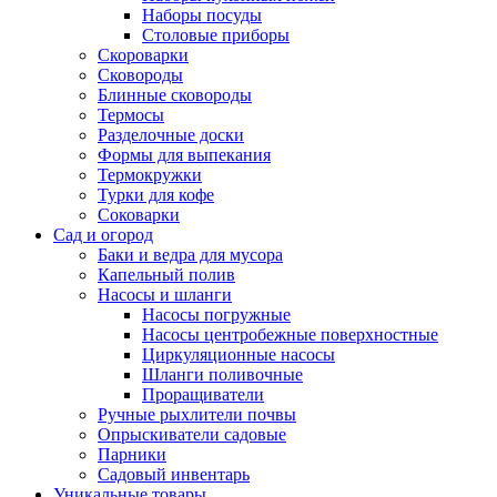
Наборы посуды
Столовые приборы
Скороварки
Сковороды
Блинные сковороды
Термосы
Разделочные доски
Формы для выпекания
Термокружки
Турки для кофе
Соковарки
Сад и огород
Баки и ведра для мусора
Капельный полив
Насосы и шланги
Насосы погружные
Насосы центробежные поверхностные
Циркуляционные насосы
Шланги поливочные
Проращиватели
Ручные рыхлители почвы
Опрыскиватели садовые
Парники
Садовый инвентарь
Уникальные товары