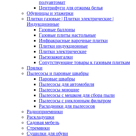
полуавтомат
Центрифуги для отжима белья
Обувницы и этажерки
Плитки газовые | Плитки электрические |
Индукционные
Газовые баллоны
Газовые плиты настольные
Инфракрасные варочные плитки
Плитки индукционные
Плитки электрические
Пьезозажигалки
Сопутствующие товары к газовым плиткам
Прялки
Пылесосы и паровые швабры
Паровые швабры
Пылесосы для автомобиля
Пылесосы моющие
Пылесосы с мешком для сбора пыли
Пылесосы с циклонным фильтром
Расходники для пылесосов
Радиоприемники
Раскладушки
Садовая мебель
Стремянки
Сушилки для обуви