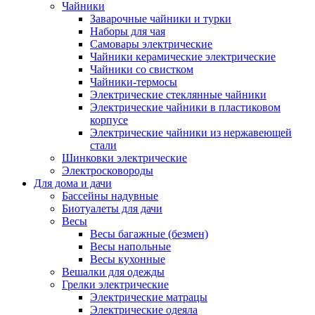
Чайники
Заварочные чайники и турки
Наборы для чая
Самовары электрические
Чайники керамические электрические
Чайники со свистком
Чайники-термосы
Электрические стеклянные чайники
Электрические чайники в пластиковом
корпусе
Электрические чайники из нержавеющей
стали
Шинковки электрические
Электросковороды
Для дома и дачи
Бассейны надувные
Биотуалеты для дачи
Весы
Весы багажные (безмен)
Весы напольные
Весы кухонные
Вешалки для одежды
Грелки электрические
Электрические матрацы
Электрические одеяла