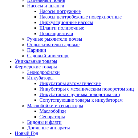
Капельный полив
Насосы и шланги
Насосы погружные
Насосы центробежные поверхностные
Циркуляционные насосы
Шланги поливочные
Проращиватели
Ручные рыхлители почвы
Опрыскиватели садовые
Парники
Садовый инвентарь
Уникальные товары
Фермерские товары
Зернодробилки
Инкубаторы
Инкубаторы автоматические
Инкубаторы с механическим поворотом яиц
Инкубаторы с ручным поворотом яиц
Сопутствующие товары к инкубаторам
Маслобойки и сепараторы
Маслобойки
Сепараторы
Бидоны и фляги
Доильные аппараты
Новый Год