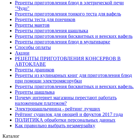
Рецепты приготовления блюд в элетрической печи
"Чудо"
Рецепты приготовления тонкого теста для вафель
Рецепты теста для пончиков
Рецепты мантов
Рецепты приготовления шашлыка
Рецепты приготовления бисквитных и венских вафель
Рецепты приготовления блюд в мультиварке
Способы оплаты
Акции
РЕЦЕПТЫ ПРИГОТОВЛЕНИЯ КОНСЕРВОВ В
АВТОКЛАВЕ
Рецепты драников
Рецепты из кулинарных книг для приготовления блюд
при помощи электромясорубки
Рецепты приготовления бисквитных и венских вафель.
Рецепты шашлыка
Почему интернет магазины перестают работать
наложенным платежом?
Электрошашлычница - рейтинг лучших
Рейтинг сушилок для овощей и фруктов 2017 года
ПОЛИТИКА обработки персональных данных
Как правильно выбрать незамерзайку
Каталог