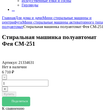
Искусственные елки и сосны
Гирлянды
...
Главная
Для дома и дачи
Мини стиральные машины и
центрифуги
Мини стиральные машины активаторного типа
полуавтомат
Стиральная машинка полуавтомат Фея СМ-251
Стиральная машинка полуавтомат
Фея СМ-251
Артикул:
21334631
Нет в наличии
6 710
₽
-
+
Купить
Поделиться
К сравнению