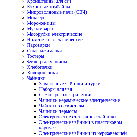
Кронштейны для свч
Кухонные комбайны
Микроволновые печи (СВЧ)
Миксеры
Мороженицы
Мультиварки
Мясорубки электрические
Ножеточки электрические
Пароварки
Соковыжималки
Тостеры
Фильтры-кувшины
Хлебопечки
Холодильники
Чайники
Заварочные чайники и турки
Наборы для чая
Самовары электрические
Чайники керамические электрические
Чайники со свистком
Чайники-термосы
Электрические стеклянные чайники
Электрические чайники в пластиковом
корпусе
Электрические чайники из нержавеющей