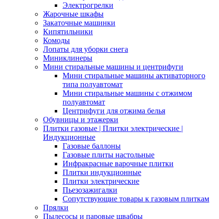
Электрогрелки
Жарочные шкафы
Закаточные машинки
Кипятильники
Комоды
Лопаты для уборки снега
Миниклинеры
Мини стиральные машины и центрифуги
Мини стиральные машины активаторного
типа полуавтомат
Мини стиральные машины с отжимом
полуавтомат
Центрифуги для отжима белья
Обувницы и этажерки
Плитки газовые | Плитки электрические |
Индукционные
Газовые баллоны
Газовые плиты настольные
Инфракрасные варочные плитки
Плитки индукционные
Плитки электрические
Пьезозажигалки
Сопутствующие товары к газовым плиткам
Прялки
Пылесосы и паровые швабры