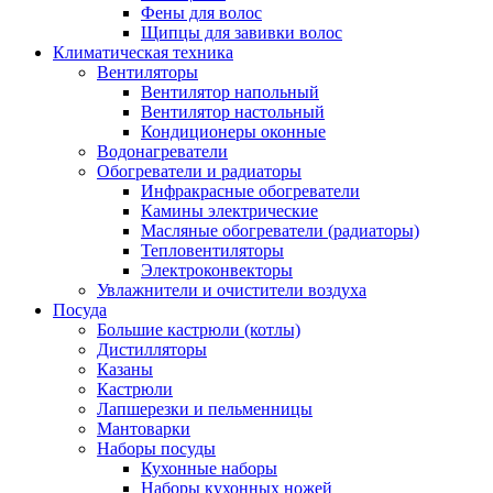
Фены для волос
Щипцы для завивки волос
Климатическая техника
Вентиляторы
Вентилятор напольный
Вентилятор настольный
Кондиционеры оконные
Водонагреватели
Обогреватели и радиаторы
Инфракрасные обогреватели
Камины электрические
Масляные обогреватели (радиаторы)
Тепловентиляторы
Электроконвекторы
Увлажнители и очистители воздуха
Посуда
Большие кастрюли (котлы)
Дистилляторы
Казаны
Кастрюли
Лапшерезки и пельменницы
Мантоварки
Наборы посуды
Кухонные наборы
Наборы кухонных ножей