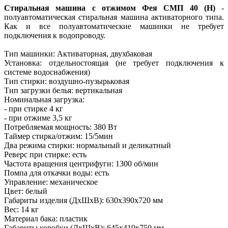
Стиральная машина с отжимом Фея СМП 40 (Н)
-
полуавтоматическая стиральная машина активаторного типа.
Как и все полуавтоматические машинки не требует
подключения к водопроводу.
Тип машинки: Активаторная, двухбаковая
Установка: отдельностоящая (не требует подключения к
системе водоснабжения)
Тип стирки: воздушно-пузырьковая
Тип загрузки белья: вертикальная
Номинальная загрузка:
- при стирке 4 кг
- при отжиме 3,5 кг
Потребляемая мощность: 380 Вт
Таймер стирка/отжим: 15/5мин
Два режима стирки: нормальный и деликатный
Реверс при стирке: есть
Частота вращения центрифуги: 1300 об/мин
Помпа для откачки воды: есть
Управление: механическое
Цвет: белый
Габариты изделия (ДxШxВ): 630х390х720 мм
Вес: 14 кг
Материал бака: пластик
Габариты коробки (ДxШxВ): 645х410х750 мм