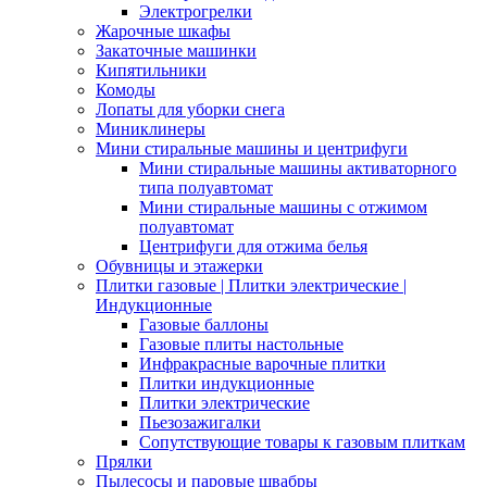
Электрогрелки
Жарочные шкафы
Закаточные машинки
Кипятильники
Комоды
Лопаты для уборки снега
Миниклинеры
Мини стиральные машины и центрифуги
Мини стиральные машины активаторного
типа полуавтомат
Мини стиральные машины с отжимом
полуавтомат
Центрифуги для отжима белья
Обувницы и этажерки
Плитки газовые | Плитки электрические |
Индукционные
Газовые баллоны
Газовые плиты настольные
Инфракрасные варочные плитки
Плитки индукционные
Плитки электрические
Пьезозажигалки
Сопутствующие товары к газовым плиткам
Прялки
Пылесосы и паровые швабры