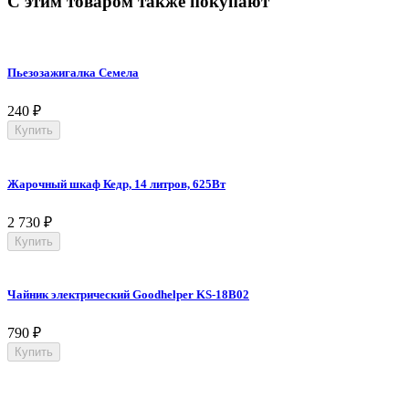
С этим товаром также покупают
Пьезозажигалка Семела
240
₽
Купить
Жарочный шкаф Кедр, 14 литров, 625Вт
2 730
₽
Купить
Чайник электрический Goodhelper KS-18B02
790
₽
Купить