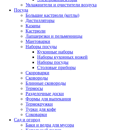
Увлажнители и очистители воздуха
Посуда
Большие кастрюли (котлы)
Дистилляторы
Казаны
Кастрюли
Лапшерезки и пельменницы
Мантоварки
Наборы посуды
Кухонные наборы
Наборы кухонных ножей
Наборы посуды
Столовые приборы
Скороварки
Сковороды
Блинные сковороды
Термосы
Разделочные доски
Формы для выпекания
Термокружки
Турки для кофе
Соковарки
Сад и огород
Баки и ведра для мусора