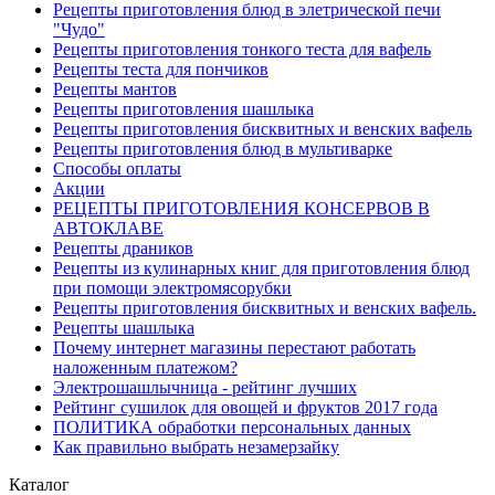
Рецепты приготовления блюд в элетрической печи
"Чудо"
Рецепты приготовления тонкого теста для вафель
Рецепты теста для пончиков
Рецепты мантов
Рецепты приготовления шашлыка
Рецепты приготовления бисквитных и венских вафель
Рецепты приготовления блюд в мультиварке
Способы оплаты
Акции
РЕЦЕПТЫ ПРИГОТОВЛЕНИЯ КОНСЕРВОВ В
АВТОКЛАВЕ
Рецепты драников
Рецепты из кулинарных книг для приготовления блюд
при помощи электромясорубки
Рецепты приготовления бисквитных и венских вафель.
Рецепты шашлыка
Почему интернет магазины перестают работать
наложенным платежом?
Электрошашлычница - рейтинг лучших
Рейтинг сушилок для овощей и фруктов 2017 года
ПОЛИТИКА обработки персональных данных
Как правильно выбрать незамерзайку
Каталог