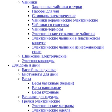
Чайники
Заварочные чайники и турки
Наборы для чая
Самовары электрические
Чайники керамические электрические
Чайники со свистком
Чайники-термосы
Электрические стеклянные чайники
Электрические чайники в пластиковом
корпусе
Электрические чайники из нержавеющей
стали
Шинковки электрические
Электросковороды
Для дома и дачи
Бассейны надувные
Биотуалеты для дачи
Весы
Весы багажные (безмен)
Весы напольные
Весы кухонные
Вешалки для одежды
Грелки электрические
Электрические матрацы
Электрические одеяла