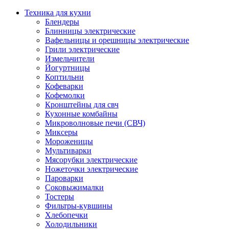
Техника для кухни
Блендеры
Блинницы электрические
Вафельницы и орешницы электрические
Грили электрические
Измельчители
Йогуртницы
Коптильни
Кофеварки
Кофемолки
Кронштейны для свч
Кухонные комбайны
Микроволновые печи (СВЧ)
Миксеры
Мороженицы
Мультиварки
Мясорубки электрические
Ножеточки электрические
Пароварки
Соковыжималки
Тостеры
Фильтры-кувшины
Хлебопечки
Холодильники