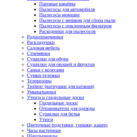
Паровые швабры
Пылесосы для автомобиля
Пылесосы моющие
Пылесосы с мешком для сбора пыли
Пылесосы с циклонным фильтром
Расходники для пылесосов
Радиоприемники
Раскладушки
Садовая мебель
Стремянки
Сушилки для обуви
Сушилки для овощей и фруктов
Санки с колесами
Сумки-тележки
Телевизоры
Тюбинг (ватрушки для катания)
Умывальники
Утюги и гладильные доски
Гладильные доски
Отпариватели для одежды
Сушилки для белья
Утюги
Цветочные подставки, горшки, кашпо
Часы настенные
Шашлычницы