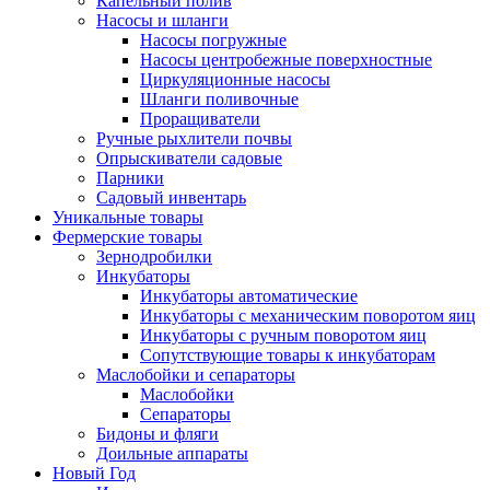
Капельный полив
Насосы и шланги
Насосы погружные
Насосы центробежные поверхностные
Циркуляционные насосы
Шланги поливочные
Проращиватели
Ручные рыхлители почвы
Опрыскиватели садовые
Парники
Садовый инвентарь
Уникальные товары
Фермерские товары
Зернодробилки
Инкубаторы
Инкубаторы автоматические
Инкубаторы с механическим поворотом яиц
Инкубаторы с ручным поворотом яиц
Сопутствующие товары к инкубаторам
Маслобойки и сепараторы
Маслобойки
Сепараторы
Бидоны и фляги
Доильные аппараты
Новый Год