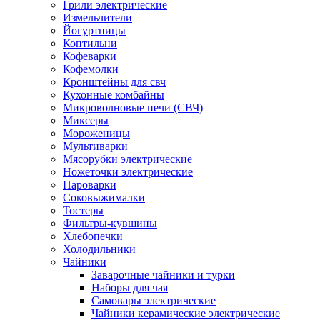
Грили электрические
Измельчители
Йогуртницы
Коптильни
Кофеварки
Кофемолки
Кронштейны для свч
Кухонные комбайны
Микроволновые печи (СВЧ)
Миксеры
Мороженицы
Мультиварки
Мясорубки электрические
Ножеточки электрические
Пароварки
Соковыжималки
Тостеры
Фильтры-кувшины
Хлебопечки
Холодильники
Чайники
Заварочные чайники и турки
Наборы для чая
Самовары электрические
Чайники керамические электрические