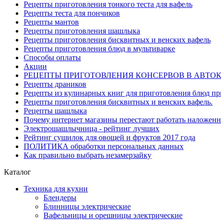
Рецепты приготовления тонкого теста для вафель
Рецепты теста для пончиков
Рецепты мантов
Рецепты приготовления шашлыка
Рецепты приготовления бисквитных и венских вафель
Рецепты приготовления блюд в мультиварке
Способы оплаты
Акции
РЕЦЕПТЫ ПРИГОТОВЛЕНИЯ КОНСЕРВОВ В АВТО
Рецепты драников
Рецепты из кулинарных книг для приготовления блюд п
Рецепты приготовления бисквитных и венских вафель.
Рецепты шашлыка
Почему интернет магазины перестают работать наложен
Электрошашлычница - рейтинг лучших
Рейтинг сушилок для овощей и фруктов 2017 года
ПОЛИТИКА обработки персональных данных
Как правильно выбрать незамерзайку
Каталог
Техника для кухни
Блендеры
Блинницы электрические
Вафельницы и орешницы электрические