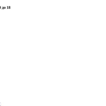
0 до 18
"