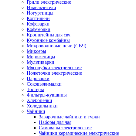
Грили электрические
Измельчители
Йогуртницы
Коптильни
Кофеварки
Кофемолки
Кронштейны для свч
Кухонные комбайны
Микроволновые печи (СВЧ)
Миксеры
Мороженицы
Мультиварки
Мясорубки электрические
Ножеточки электрические
Пароварки
Соковыжималки
Тостеры
Фильтры-кувшины
Хлебопечки
Холодильники
Чайники
Заварочные чайники и турки
Наборы для чая
Самовары электрические
Чайники керамические электрические