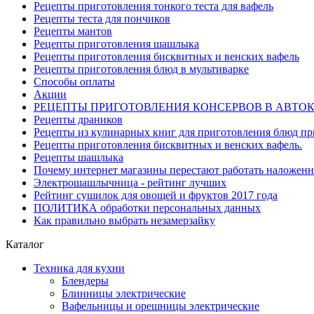
Рецепты приготовления тонкого теста для вафель
Рецепты теста для пончиков
Рецепты мантов
Рецепты приготовления шашлыка
Рецепты приготовления бисквитных и венских вафель
Рецепты приготовления блюд в мультиварке
Способы оплаты
Акции
РЕЦЕПТЫ ПРИГОТОВЛЕНИЯ КОНСЕРВОВ В АВТО
Рецепты драников
Рецепты из кулинарных книг для приготовления блюд п
Рецепты приготовления бисквитных и венских вафель.
Рецепты шашлыка
Почему интернет магазины перестают работать наложен
Электрошашлычница - рейтинг лучших
Рейтинг сушилок для овощей и фруктов 2017 года
ПОЛИТИКА обработки персональных данных
Как правильно выбрать незамерзайку
Каталог
Техника для кухни
Блендеры
Блинницы электрические
Вафельницы и орешницы электрические