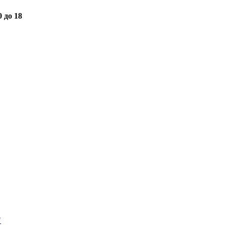
0 до 18
"