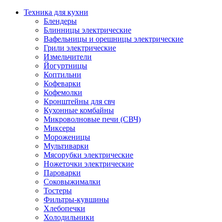
Техника для кухни
Блендеры
Блинницы электрические
Вафельницы и орешницы электрические
Грили электрические
Измельчители
Йогуртницы
Коптильни
Кофеварки
Кофемолки
Кронштейны для свч
Кухонные комбайны
Микроволновые печи (СВЧ)
Миксеры
Мороженицы
Мультиварки
Мясорубки электрические
Ножеточки электрические
Пароварки
Соковыжималки
Тостеры
Фильтры-кувшины
Хлебопечки
Холодильники