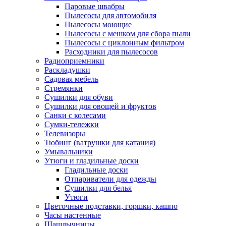
Паровые швабры
Пылесосы для автомобиля
Пылесосы моющие
Пылесосы с мешком для сбора пыли
Пылесосы с циклонным фильтром
Расходники для пылесосов
Радиоприемники
Раскладушки
Садовая мебель
Стремянки
Сушилки для обуви
Сушилки для овощей и фруктов
Санки с колесами
Сумки-тележки
Телевизоры
Тюбинг (ватрушки для катания)
Умывальники
Утюги и гладильные доски
Гладильные доски
Отпариватели для одежды
Сушилки для белья
Утюги
Цветочные подставки, горшки, кашпо
Часы настенные
Шашлычницы