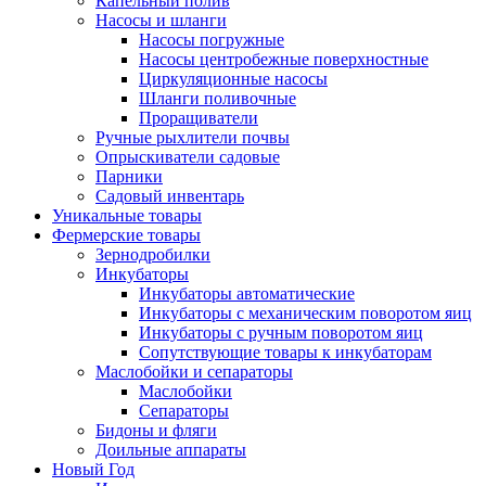
Капельный полив
Насосы и шланги
Насосы погружные
Насосы центробежные поверхностные
Циркуляционные насосы
Шланги поливочные
Проращиватели
Ручные рыхлители почвы
Опрыскиватели садовые
Парники
Садовый инвентарь
Уникальные товары
Фермерские товары
Зернодробилки
Инкубаторы
Инкубаторы автоматические
Инкубаторы с механическим поворотом яиц
Инкубаторы с ручным поворотом яиц
Сопутствующие товары к инкубаторам
Маслобойки и сепараторы
Маслобойки
Сепараторы
Бидоны и фляги
Доильные аппараты
Новый Год