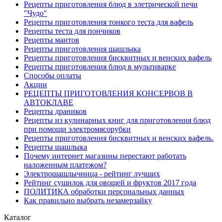
Рецепты приготовления блюд в элетрической печи
"Чудо"
Рецепты приготовления тонкого теста для вафель
Рецепты теста для пончиков
Рецепты мантов
Рецепты приготовления шашлыка
Рецепты приготовления бисквитных и венских вафель
Рецепты приготовления блюд в мультиварке
Способы оплаты
Акции
РЕЦЕПТЫ ПРИГОТОВЛЕНИЯ КОНСЕРВОВ В
АВТОКЛАВЕ
Рецепты драников
Рецепты из кулинарных книг для приготовления блюд
при помощи электромясорубки
Рецепты приготовления бисквитных и венских вафель.
Рецепты шашлыка
Почему интернет магазины перестают работать
наложенным платежом?
Электрошашлычница - рейтинг лучших
Рейтинг сушилок для овощей и фруктов 2017 года
ПОЛИТИКА обработки персональных данных
Как правильно выбрать незамерзайку
Каталог