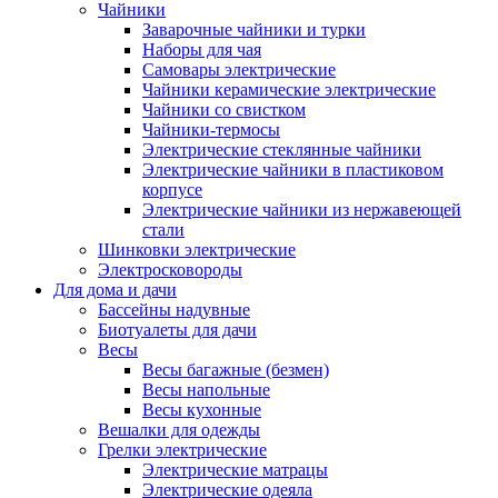
Чайники
Заварочные чайники и турки
Наборы для чая
Самовары электрические
Чайники керамические электрические
Чайники со свистком
Чайники-термосы
Электрические стеклянные чайники
Электрические чайники в пластиковом
корпусе
Электрические чайники из нержавеющей
стали
Шинковки электрические
Электросковороды
Для дома и дачи
Бассейны надувные
Биотуалеты для дачи
Весы
Весы багажные (безмен)
Весы напольные
Весы кухонные
Вешалки для одежды
Грелки электрические
Электрические матрацы
Электрические одеяла