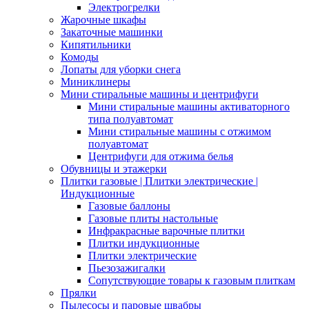
Электрогрелки
Жарочные шкафы
Закаточные машинки
Кипятильники
Комоды
Лопаты для уборки снега
Миниклинеры
Мини стиральные машины и центрифуги
Мини стиральные машины активаторного
типа полуавтомат
Мини стиральные машины с отжимом
полуавтомат
Центрифуги для отжима белья
Обувницы и этажерки
Плитки газовые | Плитки электрические |
Индукционные
Газовые баллоны
Газовые плиты настольные
Инфракрасные варочные плитки
Плитки индукционные
Плитки электрические
Пьезозажигалки
Сопутствующие товары к газовым плиткам
Прялки
Пылесосы и паровые швабры