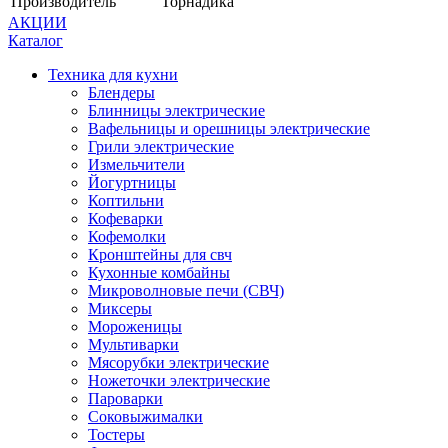
Производитель
Торнадика
АКЦИИ
Каталог
Техника для кухни
Блендеры
Блинницы электрические
Вафельницы и орешницы электрические
Грили электрические
Измельчители
Йогуртницы
Коптильни
Кофеварки
Кофемолки
Кронштейны для свч
Кухонные комбайны
Микроволновые печи (СВЧ)
Миксеры
Мороженицы
Мультиварки
Мясорубки электрические
Ножеточки электрические
Пароварки
Соковыжималки
Тостеры