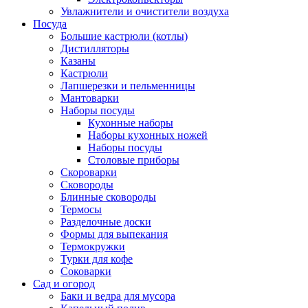
Увлажнители и очистители воздуха
Посуда
Большие кастрюли (котлы)
Дистилляторы
Казаны
Кастрюли
Лапшерезки и пельменницы
Мантоварки
Наборы посуды
Кухонные наборы
Наборы кухонных ножей
Наборы посуды
Столовые приборы
Скороварки
Сковороды
Блинные сковороды
Термосы
Разделочные доски
Формы для выпекания
Термокружки
Турки для кофе
Соковарки
Сад и огород
Баки и ведра для мусора