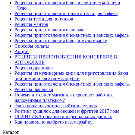
Рецепты приготовления блюд в элетрической печи
"Чудо"
Рецепты приготовления тонкого теста для вафель
Рецепты теста для пончиков
Рецепты мантов
Рецепты приготовления шашлыка
Рецепты приготовления бисквитных и венских вафель
Рецепты приготовления блюд в мультиварке
Способы оплаты
Акции
РЕЦЕПТЫ ПРИГОТОВЛЕНИЯ КОНСЕРВОВ В
АВТОКЛАВЕ
Рецепты драников
Рецепты из кулинарных книг для приготовления блюд
при помощи электромясорубки
Рецепты приготовления бисквитных и венских вафель.
Рецепты шашлыка
Почему интернет магазины перестают работать
наложенным платежом?
Электрошашлычница - рейтинг лучших
Рейтинг сушилок для овощей и фруктов 2017 года
ПОЛИТИКА обработки персональных данных
Как правильно выбрать незамерзайку
Каталог