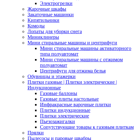
Электрогрелки
Жарочные шкафы
Закаточные машинки
Кипятильники
Комоды
Лопаты для уборки снега
Миниклинеры
Мини стиральные машины и центрифуги
Мини стиральные машины активаторного
типа полуавтомат
Мини стиральные машины с отжимом
полуавтомат
Центрифуги для отжима белья
Обувницы и этажерки
Плитки газовые | Плитки электрические |
Индукционные
Газовые баллоны
Газовые плиты настольные
Инфракрасные варочные плитки
Плитки индукционные
Плитки электрические
Пьезозажигалки
Сопутствующие товары к газовым плиткам
Прялки
Пылесосы и паровые швабры