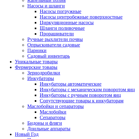
Капельный полив
Насосы и шланги
Насосы погружные
Насосы центробежные поверхностные
Циркуляционные насосы
Шланги поливочные
Проращиватели
Ручные рыхлители почвы
Опрыскиватели садовые
Парники
Садовый инвентарь
Уникальные товары
Фермерские товары
Зернодробилки
Инкубаторы
Инкубаторы автоматические
Инкубаторы с механическим поворотом яиц
Инкубаторы с ручным поворотом яиц
Сопутствующие товары к инкубаторам
Маслобойки и сепараторы
Маслобойки
Сепараторы
Бидоны и фляги
Доильные аппараты
Новый Год