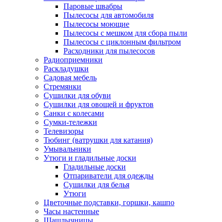
Паровые швабры
Пылесосы для автомобиля
Пылесосы моющие
Пылесосы с мешком для сбора пыли
Пылесосы с циклонным фильтром
Расходники для пылесосов
Радиоприемники
Раскладушки
Садовая мебель
Стремянки
Сушилки для обуви
Сушилки для овощей и фруктов
Санки с колесами
Сумки-тележки
Телевизоры
Тюбинг (ватрушки для катания)
Умывальники
Утюги и гладильные доски
Гладильные доски
Отпариватели для одежды
Сушилки для белья
Утюги
Цветочные подставки, горшки, кашпо
Часы настенные
Шашлычницы