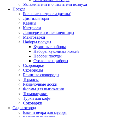
Увлажнители и очистители воздуха
Посуда
Большие кастрюли (котлы)
Дистилляторы
Казаны
Кастрюли
Лапшерезки и пельменницы
Мантоварки
Наборы посуды
Кухонные наборы
Наборы кухонных ножей
Наборы посуды
Столовые приборы
Скороварки
Сковороды
Блинные сковороды
Термосы
Разделочные доски
Формы для выпекания
Термокружки
Турки для кофе
Соковарки
Сад и огород
Баки и ведра для мусора