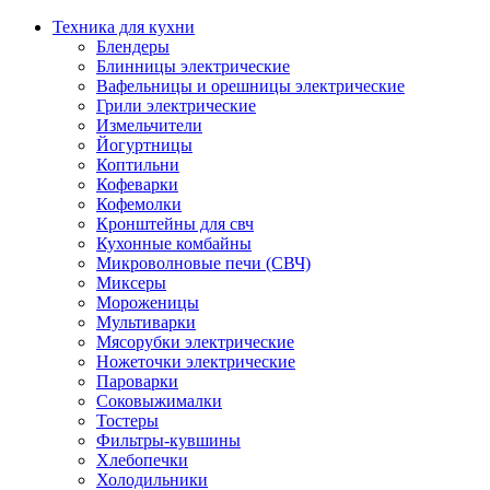
Техника для кухни
Блендеры
Блинницы электрические
Вафельницы и орешницы электрические
Грили электрические
Измельчители
Йогуртницы
Коптильни
Кофеварки
Кофемолки
Кронштейны для свч
Кухонные комбайны
Микроволновые печи (СВЧ)
Миксеры
Мороженицы
Мультиварки
Мясорубки электрические
Ножеточки электрические
Пароварки
Соковыжималки
Тостеры
Фильтры-кувшины
Хлебопечки
Холодильники