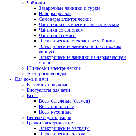
Чайники
Заварочные чайники и турки
Наборы для чая
Самовары электрические
Чайники керамические электрические
Чайники со свистком
Чайники-термосы
Электрические стеклянные чайники
Электрические чайники в пластиковом
корпусе
Электрические чайники из нержавеющей
стали
Шинковки электрические
Электросковороды
Для дома и дачи
Бассейны надувные
Биотуалеты для дачи
Весы
Весы багажные (безмен)
Весы напольные
Весы кухонные
Вешалки для одежды
Грелки электрические
Электрические матрацы
Электрические одеяла