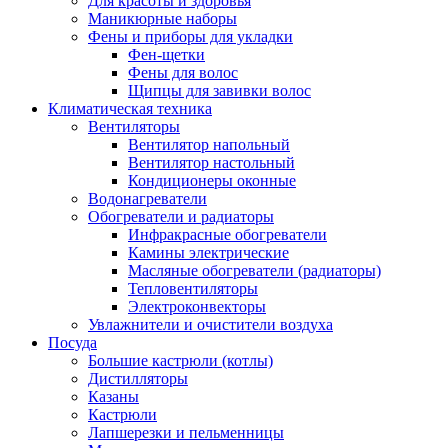
Для красоты и здоровья
Маникюрные наборы
Фены и приборы для укладки
Фен-щетки
Фены для волос
Щипцы для завивки волос
Климатическая техника
Вентиляторы
Вентилятор напольный
Вентилятор настольный
Кондиционеры оконные
Водонагреватели
Обогреватели и радиаторы
Инфракрасные обогреватели
Камины электрические
Масляные обогреватели (радиаторы)
Тепловентиляторы
Электроконвекторы
Увлажнители и очистители воздуха
Посуда
Большие кастрюли (котлы)
Дистилляторы
Казаны
Кастрюли
Лапшерезки и пельменницы