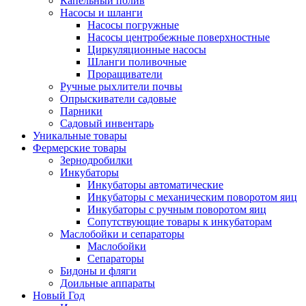
Капельный полив
Насосы и шланги
Насосы погружные
Насосы центробежные поверхностные
Циркуляционные насосы
Шланги поливочные
Проращиватели
Ручные рыхлители почвы
Опрыскиватели садовые
Парники
Садовый инвентарь
Уникальные товары
Фермерские товары
Зернодробилки
Инкубаторы
Инкубаторы автоматические
Инкубаторы с механическим поворотом яиц
Инкубаторы с ручным поворотом яиц
Сопутствующие товары к инкубаторам
Маслобойки и сепараторы
Маслобойки
Сепараторы
Бидоны и фляги
Доильные аппараты
Новый Год