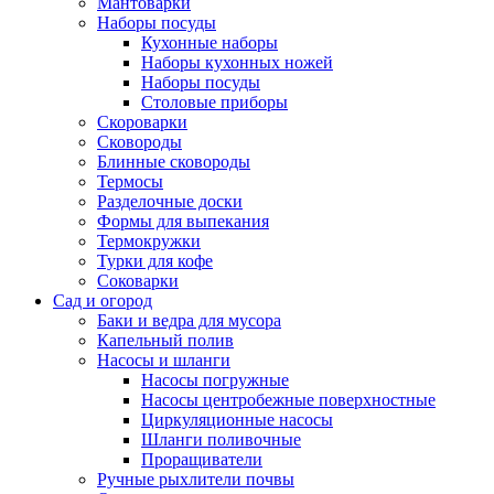
Мантоварки
Наборы посуды
Кухонные наборы
Наборы кухонных ножей
Наборы посуды
Столовые приборы
Скороварки
Сковороды
Блинные сковороды
Термосы
Разделочные доски
Формы для выпекания
Термокружки
Турки для кофе
Соковарки
Сад и огород
Баки и ведра для мусора
Капельный полив
Насосы и шланги
Насосы погружные
Насосы центробежные поверхностные
Циркуляционные насосы
Шланги поливочные
Проращиватели
Ручные рыхлители почвы