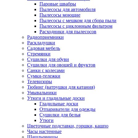
Паровые швабры
Пылесосы для автомобиля
Пылесосы моющие
Пылесосы с мешком для сбора пыли
Пылесосы с циклонным фильтром
Расходники для пылесосов
Радиоприемники
Раскладушки
Садовая мебель
Стремянки
Сушилки для обуви
Сушилки для овощей и фруктов
Санки с колесами
Сумки-тележки
Телевизоры
Тюбинг (ватрушки для катания)
Умывальники
Утюги и гладильные доски
Гладильные доски
Отпариватели для одежды
Сушилки для белья
Утюги
Цветочные подставки, горшки, кашпо
Часы настенные
Шашлычницы