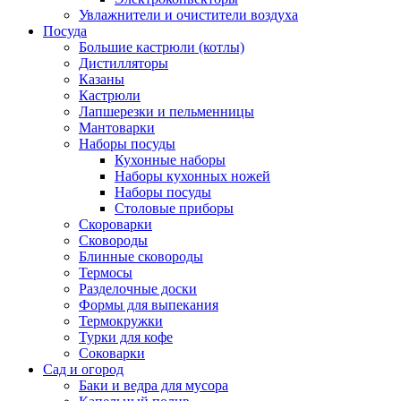
Увлажнители и очистители воздуха
Посуда
Большие кастрюли (котлы)
Дистилляторы
Казаны
Кастрюли
Лапшерезки и пельменницы
Мантоварки
Наборы посуды
Кухонные наборы
Наборы кухонных ножей
Наборы посуды
Столовые приборы
Скороварки
Сковороды
Блинные сковороды
Термосы
Разделочные доски
Формы для выпекания
Термокружки
Турки для кофе
Соковарки
Сад и огород
Баки и ведра для мусора