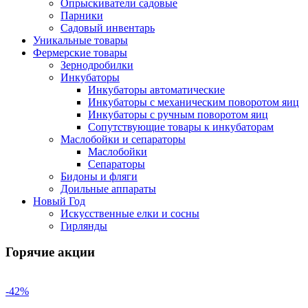
Опрыскиватели садовые
Парники
Садовый инвентарь
Уникальные товары
Фермерские товары
Зернодробилки
Инкубаторы
Инкубаторы автоматические
Инкубаторы с механическим поворотом яиц
Инкубаторы с ручным поворотом яиц
Сопутствующие товары к инкубаторам
Маслобойки и сепараторы
Маслобойки
Сепараторы
Бидоны и фляги
Доильные аппараты
Новый Год
Искусственные елки и сосны
Гирлянды
Горячие акции
-42%