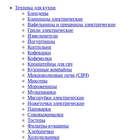
Техника для кухни
Блендеры
Блинницы электрические
Вафельницы и орешницы электрические
Грили электрические
Измельчители
Йогуртницы
Коптильни
Кофеварки
Кофемолки
Кронштейны для свч
Кухонные комбайны
Микроволновые печи (СВЧ)
Миксеры
Мороженицы
Мультиварки
Мясорубки электрические
Ножеточки электрические
Пароварки
Соковыжималки
Тостеры
Фильтры-кувшины
Хлебопечки
Холодильники