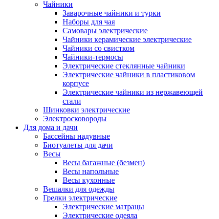
Чайники
Заварочные чайники и турки
Наборы для чая
Самовары электрические
Чайники керамические электрические
Чайники со свистком
Чайники-термосы
Электрические стеклянные чайники
Электрические чайники в пластиковом
корпусе
Электрические чайники из нержавеющей
стали
Шинковки электрические
Электросковороды
Для дома и дачи
Бассейны надувные
Биотуалеты для дачи
Весы
Весы багажные (безмен)
Весы напольные
Весы кухонные
Вешалки для одежды
Грелки электрические
Электрические матрацы
Электрические одеяла