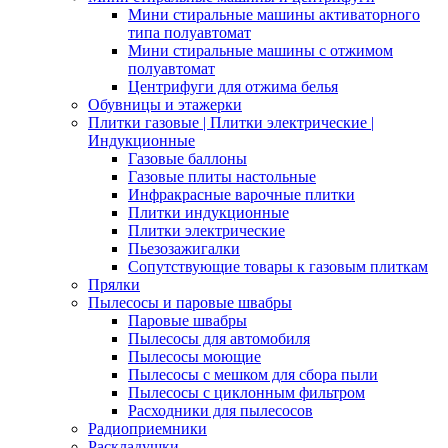
Мини стиральные машины активаторного
типа полуавтомат
Мини стиральные машины с отжимом
полуавтомат
Центрифуги для отжима белья
Обувницы и этажерки
Плитки газовые | Плитки электрические |
Индукционные
Газовые баллоны
Газовые плиты настольные
Инфракрасные варочные плитки
Плитки индукционные
Плитки электрические
Пьезозажигалки
Сопутствующие товары к газовым плиткам
Прялки
Пылесосы и паровые швабры
Паровые швабры
Пылесосы для автомобиля
Пылесосы моющие
Пылесосы с мешком для сбора пыли
Пылесосы с циклонным фильтром
Расходники для пылесосов
Радиоприемники
Раскладушки