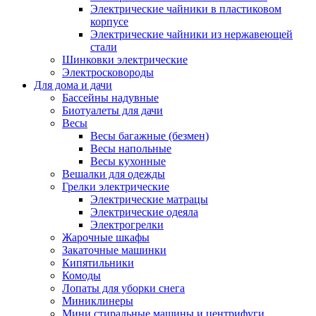
Электрические чайники в пластиковом
корпусе
Электрические чайники из нержавеющей
стали
Шинковки электрические
Электросковороды
Для дома и дачи
Бассейны надувные
Биотуалеты для дачи
Весы
Весы багажные (безмен)
Весы напольные
Весы кухонные
Вешалки для одежды
Грелки электрические
Электрические матрацы
Электрические одеяла
Электрогрелки
Жарочные шкафы
Закаточные машинки
Кипятильники
Комоды
Лопаты для уборки снега
Миниклинеры
Мини стиральные машины и центрифуги