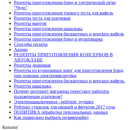
Рецепты приготовления блюд в элетрической печи
"Чудо"
Рецепты приготовления тонкого теста для вафель
Рецепты теста для пончиков
Рецепты мантов
Рецепты приготовления шашлыка
Рецепты приготовления бисквитных и венских вафель
Рецепты приготовления блюд в мультиварке
Способы оплаты
Акции
РЕЦЕПТЫ ПРИГОТОВЛЕНИЯ КОНСЕРВОВ В
АВТОКЛАВЕ
Рецепты драников
Рецепты из кулинарных книг для приготовления блюд
при помощи электромясорубки
Рецепты приготовления бисквитных и венских вафель.
Рецепты шашлыка
Почему интернет магазины перестают работать
наложенным платежом?
Электрошашлычница - рейтинг лучших
Рейтинг сушилок для овощей и фруктов 2017 года
ПОЛИТИКА обработки персональных данных
Как правильно выбрать незамерзайку
Каталог