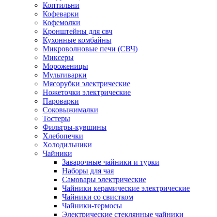
Коптильни
Кофеварки
Кофемолки
Кронштейны для свч
Кухонные комбайны
Микроволновые печи (СВЧ)
Миксеры
Мороженицы
Мультиварки
Мясорубки электрические
Ножеточки электрические
Пароварки
Соковыжималки
Тостеры
Фильтры-кувшины
Хлебопечки
Холодильники
Чайники
Заварочные чайники и турки
Наборы для чая
Самовары электрические
Чайники керамические электрические
Чайники со свистком
Чайники-термосы
Электрические стеклянные чайники