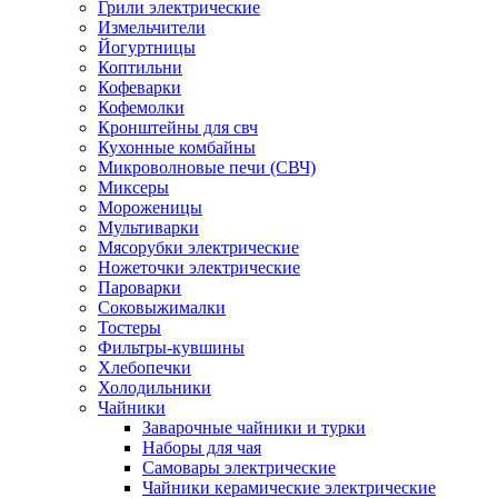
Грили электрические
Измельчители
Йогуртницы
Коптильни
Кофеварки
Кофемолки
Кронштейны для свч
Кухонные комбайны
Микроволновые печи (СВЧ)
Миксеры
Мороженицы
Мультиварки
Мясорубки электрические
Ножеточки электрические
Пароварки
Соковыжималки
Тостеры
Фильтры-кувшины
Хлебопечки
Холодильники
Чайники
Заварочные чайники и турки
Наборы для чая
Самовары электрические
Чайники керамические электрические