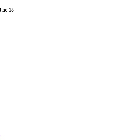
0 до 18
"