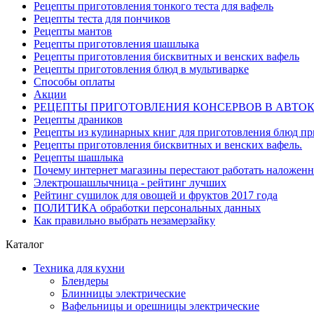
Рецепты приготовления тонкого теста для вафель
Рецепты теста для пончиков
Рецепты мантов
Рецепты приготовления шашлыка
Рецепты приготовления бисквитных и венских вафель
Рецепты приготовления блюд в мультиварке
Способы оплаты
Акции
РЕЦЕПТЫ ПРИГОТОВЛЕНИЯ КОНСЕРВОВ В АВТО
Рецепты драников
Рецепты из кулинарных книг для приготовления блюд п
Рецепты приготовления бисквитных и венских вафель.
Рецепты шашлыка
Почему интернет магазины перестают работать наложен
Электрошашлычница - рейтинг лучших
Рейтинг сушилок для овощей и фруктов 2017 года
ПОЛИТИКА обработки персональных данных
Как правильно выбрать незамерзайку
Каталог
Техника для кухни
Блендеры
Блинницы электрические
Вафельницы и орешницы электрические