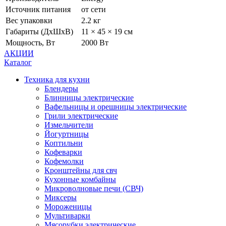
Источник питания
от сети
Вес упаковки
2.2 кг
Габариты (ДхШхВ)
11 × 45 × 19 см
Мощность, Вт
2000 Вт
АКЦИИ
Каталог
Техника для кухни
Блендеры
Блинницы электрические
Вафельницы и орешницы электрические
Грили электрические
Измельчители
Йогуртницы
Коптильни
Кофеварки
Кофемолки
Кронштейны для свч
Кухонные комбайны
Микроволновые печи (СВЧ)
Миксеры
Мороженицы
Мультиварки
Мясорубки электрические