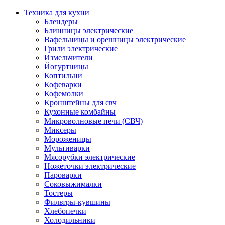
Техника для кухни
Блендеры
Блинницы электрические
Вафельницы и орешницы электрические
Грили электрические
Измельчители
Йогуртницы
Коптильни
Кофеварки
Кофемолки
Кронштейны для свч
Кухонные комбайны
Микроволновые печи (СВЧ)
Миксеры
Мороженицы
Мультиварки
Мясорубки электрические
Ножеточки электрические
Пароварки
Соковыжималки
Тостеры
Фильтры-кувшины
Хлебопечки
Холодильники