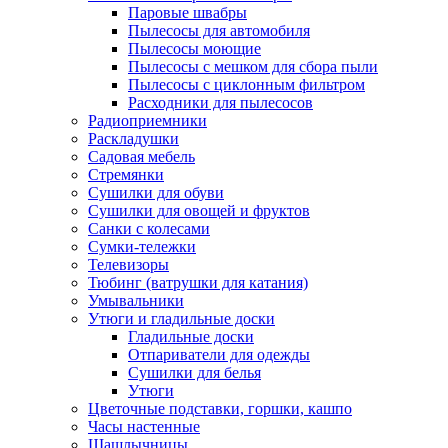
Паровые швабры
Пылесосы для автомобиля
Пылесосы моющие
Пылесосы с мешком для сбора пыли
Пылесосы с циклонным фильтром
Расходники для пылесосов
Радиоприемники
Раскладушки
Садовая мебель
Стремянки
Сушилки для обуви
Сушилки для овощей и фруктов
Санки с колесами
Сумки-тележки
Телевизоры
Тюбинг (ватрушки для катания)
Умывальники
Утюги и гладильные доски
Гладильные доски
Отпариватели для одежды
Сушилки для белья
Утюги
Цветочные подставки, горшки, кашпо
Часы настенные
Шашлычницы