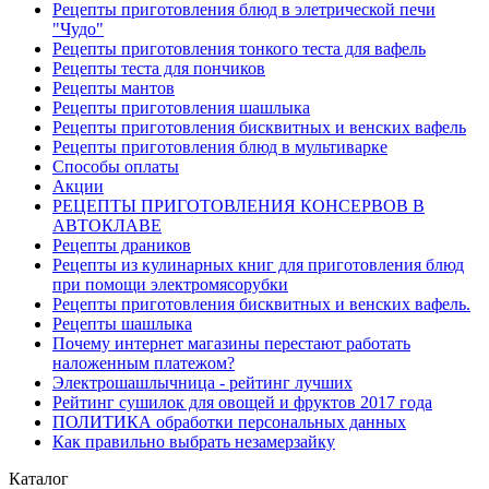
Рецепты приготовления блюд в элетрической печи
"Чудо"
Рецепты приготовления тонкого теста для вафель
Рецепты теста для пончиков
Рецепты мантов
Рецепты приготовления шашлыка
Рецепты приготовления бисквитных и венских вафель
Рецепты приготовления блюд в мультиварке
Способы оплаты
Акции
РЕЦЕПТЫ ПРИГОТОВЛЕНИЯ КОНСЕРВОВ В
АВТОКЛАВЕ
Рецепты драников
Рецепты из кулинарных книг для приготовления блюд
при помощи электромясорубки
Рецепты приготовления бисквитных и венских вафель.
Рецепты шашлыка
Почему интернет магазины перестают работать
наложенным платежом?
Электрошашлычница - рейтинг лучших
Рейтинг сушилок для овощей и фруктов 2017 года
ПОЛИТИКА обработки персональных данных
Как правильно выбрать незамерзайку
Каталог