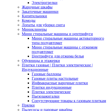
Электрогрелки
Жарочные шкафы
Закаточные машинки
Кипятильники
Комоды
Лопаты для уборки снега
Миниклинеры
Мини стиральные машины и центрифуги
Мини стиральные машины активаторного
типа полуавтомат
Мини стиральные машины с отжимом
полуавтомат
Центрифуги для отжима белья
Обувницы и этажерки
Плитки газовые | Плитки электрические |
Индукционные
Газовые баллоны
Газовые плиты настольные
Инфракрасные варочные плитки
Плитки индукционные
Плитки электрические
Пьезозажигалки
Сопутствующие товары к газовым плиткам
Прялки
Пылесосы и паровые швабры