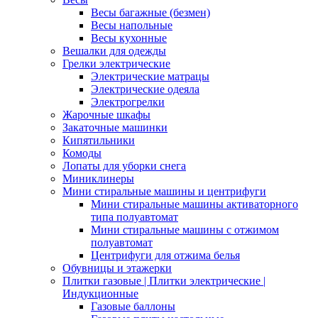
Весы багажные (безмен)
Весы напольные
Весы кухонные
Вешалки для одежды
Грелки электрические
Электрические матрацы
Электрические одеяла
Электрогрелки
Жарочные шкафы
Закаточные машинки
Кипятильники
Комоды
Лопаты для уборки снега
Миниклинеры
Мини стиральные машины и центрифуги
Мини стиральные машины активаторного
типа полуавтомат
Мини стиральные машины с отжимом
полуавтомат
Центрифуги для отжима белья
Обувницы и этажерки
Плитки газовые | Плитки электрические |
Индукционные
Газовые баллоны