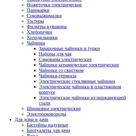
Ножеточки электрические
Пароварки
Соковыжималки
Тостеры
Фильтры-кувшины
Хлебопечки
Холодильники
Чайники
Заварочные чайники и турки
Наборы для чая
Самовары электрические
Чайники керамические электрические
Чайники со свистком
Чайники-термосы
Электрические стеклянные чайники
Электрические чайники в пластиковом
корпусе
Электрические чайники из нержавеющей
стали
Шинковки электрические
Электросковороды
Для дома и дачи
Бассейны надувные
Биотуалеты для дачи
Весы