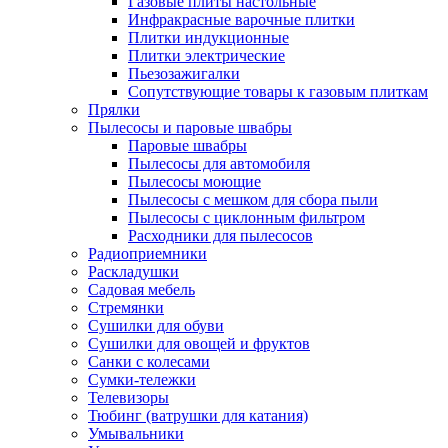
Газовые плиты настольные
Инфракрасные варочные плитки
Плитки индукционные
Плитки электрические
Пьезозажигалки
Сопутствующие товары к газовым плиткам
Прялки
Пылесосы и паровые швабры
Паровые швабры
Пылесосы для автомобиля
Пылесосы моющие
Пылесосы с мешком для сбора пыли
Пылесосы с циклонным фильтром
Расходники для пылесосов
Радиоприемники
Раскладушки
Садовая мебель
Стремянки
Сушилки для обуви
Сушилки для овощей и фруктов
Санки с колесами
Сумки-тележки
Телевизоры
Тюбинг (ватрушки для катания)
Умывальники