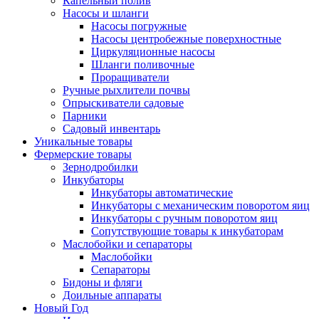
Капельный полив
Насосы и шланги
Насосы погружные
Насосы центробежные поверхностные
Циркуляционные насосы
Шланги поливочные
Проращиватели
Ручные рыхлители почвы
Опрыскиватели садовые
Парники
Садовый инвентарь
Уникальные товары
Фермерские товары
Зернодробилки
Инкубаторы
Инкубаторы автоматические
Инкубаторы с механическим поворотом яиц
Инкубаторы с ручным поворотом яиц
Сопутствующие товары к инкубаторам
Маслобойки и сепараторы
Маслобойки
Сепараторы
Бидоны и фляги
Доильные аппараты
Новый Год