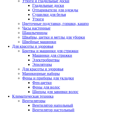
Утюги и гладильные доски
Гладильные доски
Отпариватели для одежды
Сушилки для белья
Утюги
Цветочные подставки, горшки, кашпо
Часы настенные
Шашлычницы
Швабры, щетки и метлы для уборки
Швейные машинки
Для красоты и здоровья
Бритвы и машинки для стрижки
Машинки для стрижки
Электробритвы
Эпиляторы
Для красоты и здоровья
Маникюрные наборы
Фены и приборы для укладки
Фен-щетки
Фены для волос
Щипцы для завивки волос
Климатическая техника
Вентиляторы
Вентилятор напольный
Вентилятор настольный