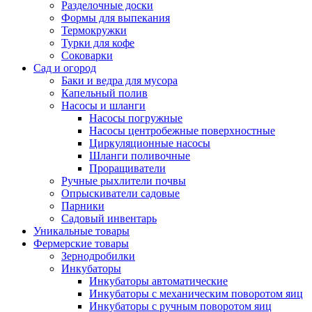
Разделочные доски
Формы для выпекания
Термокружки
Турки для кофе
Соковарки
Сад и огород
Баки и ведра для мусора
Капельный полив
Насосы и шланги
Насосы погружные
Насосы центробежные поверхностные
Циркуляционные насосы
Шланги поливочные
Проращиватели
Ручные рыхлители почвы
Опрыскиватели садовые
Парники
Садовый инвентарь
Уникальные товары
Фермерские товары
Зернодробилки
Инкубаторы
Инкубаторы автоматические
Инкубаторы с механическим поворотом яиц
Инкубаторы с ручным поворотом яиц