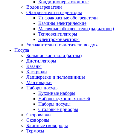
Кондиционеры оконные
Водонагреватели
Обогреватели и радиаторы
Инфракрасные обогреватели
Камины электрические
Масляные обогреватели (радиаторы)
Тепловентиляторы
Электроконвекторы
Увлажнители и очистители воздуха
Посуда
Большие кастрюли (котлы)
Дистилляторы
Казаны
Кастрюли
Лапшерезки и пельменницы
Мантоварки
Наборы посуды
Кухонные наборы
Наборы кухонных ножей
Наборы посуды
Столовые приборы
Скороварки
Сковороды
Блинные сковороды
Термосы