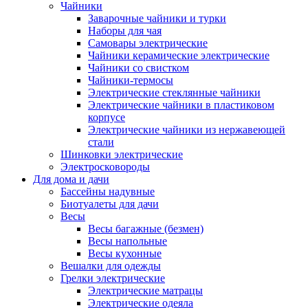
Чайники
Заварочные чайники и турки
Наборы для чая
Самовары электрические
Чайники керамические электрические
Чайники со свистком
Чайники-термосы
Электрические стеклянные чайники
Электрические чайники в пластиковом
корпусе
Электрические чайники из нержавеющей
стали
Шинковки электрические
Электросковороды
Для дома и дачи
Бассейны надувные
Биотуалеты для дачи
Весы
Весы багажные (безмен)
Весы напольные
Весы кухонные
Вешалки для одежды
Грелки электрические
Электрические матрацы
Электрические одеяла