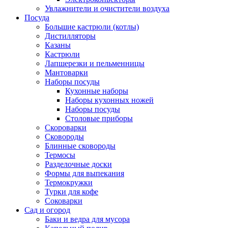
Увлажнители и очистители воздуха
Посуда
Большие кастрюли (котлы)
Дистилляторы
Казаны
Кастрюли
Лапшерезки и пельменницы
Мантоварки
Наборы посуды
Кухонные наборы
Наборы кухонных ножей
Наборы посуды
Столовые приборы
Скороварки
Сковороды
Блинные сковороды
Термосы
Разделочные доски
Формы для выпекания
Термокружки
Турки для кофе
Соковарки
Сад и огород
Баки и ведра для мусора