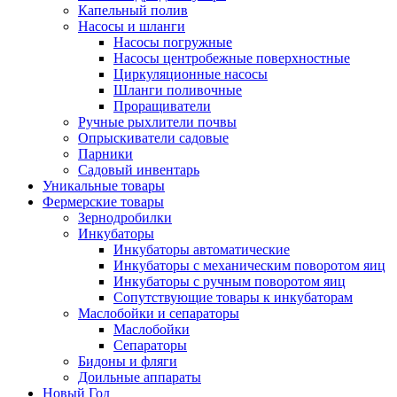
Капельный полив
Насосы и шланги
Насосы погружные
Насосы центробежные поверхностные
Циркуляционные насосы
Шланги поливочные
Проращиватели
Ручные рыхлители почвы
Опрыскиватели садовые
Парники
Садовый инвентарь
Уникальные товары
Фермерские товары
Зернодробилки
Инкубаторы
Инкубаторы автоматические
Инкубаторы с механическим поворотом яиц
Инкубаторы с ручным поворотом яиц
Сопутствующие товары к инкубаторам
Маслобойки и сепараторы
Маслобойки
Сепараторы
Бидоны и фляги
Доильные аппараты
Новый Год