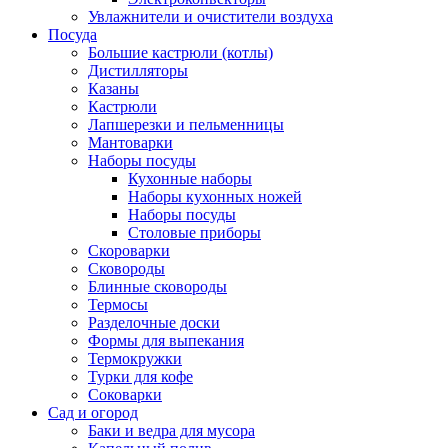
Увлажнители и очистители воздуха
Посуда
Большие кастрюли (котлы)
Дистилляторы
Казаны
Кастрюли
Лапшерезки и пельменницы
Мантоварки
Наборы посуды
Кухонные наборы
Наборы кухонных ножей
Наборы посуды
Столовые приборы
Скороварки
Сковороды
Блинные сковороды
Термосы
Разделочные доски
Формы для выпекания
Термокружки
Турки для кофе
Соковарки
Сад и огород
Баки и ведра для мусора