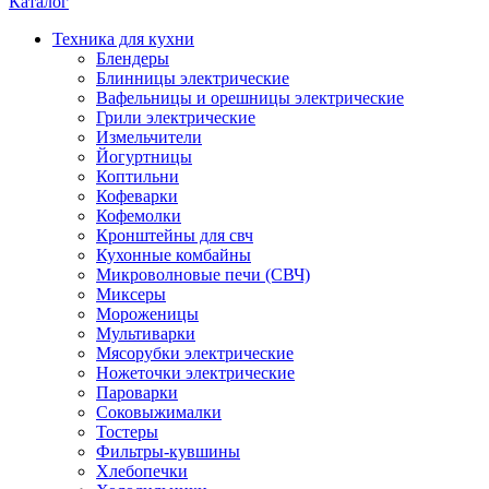
Каталог
Техника для кухни
Блендеры
Блинницы электрические
Вафельницы и орешницы электрические
Грили электрические
Измельчители
Йогуртницы
Коптильни
Кофеварки
Кофемолки
Кронштейны для свч
Кухонные комбайны
Микроволновые печи (СВЧ)
Миксеры
Мороженицы
Мультиварки
Мясорубки электрические
Ножеточки электрические
Пароварки
Соковыжималки
Тостеры
Фильтры-кувшины
Хлебопечки