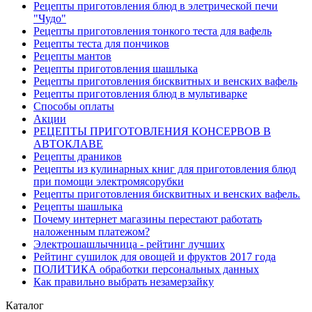
Рецепты приготовления блюд в элетрической печи
"Чудо"
Рецепты приготовления тонкого теста для вафель
Рецепты теста для пончиков
Рецепты мантов
Рецепты приготовления шашлыка
Рецепты приготовления бисквитных и венских вафель
Рецепты приготовления блюд в мультиварке
Способы оплаты
Акции
РЕЦЕПТЫ ПРИГОТОВЛЕНИЯ КОНСЕРВОВ В
АВТОКЛАВЕ
Рецепты драников
Рецепты из кулинарных книг для приготовления блюд
при помощи электромясорубки
Рецепты приготовления бисквитных и венских вафель.
Рецепты шашлыка
Почему интернет магазины перестают работать
наложенным платежом?
Электрошашлычница - рейтинг лучших
Рейтинг сушилок для овощей и фруктов 2017 года
ПОЛИТИКА обработки персональных данных
Как правильно выбрать незамерзайку
Каталог