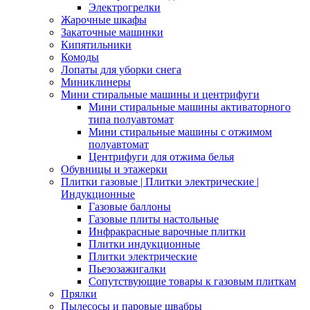
Электрогрелки
Жарочные шкафы
Закаточные машинки
Кипятильники
Комоды
Лопаты для уборки снега
Миниклинеры
Мини стиральные машины и центрифуги
Мини стиральные машины активаторного
типа полуавтомат
Мини стиральные машины с отжимом
полуавтомат
Центрифуги для отжима белья
Обувницы и этажерки
Плитки газовые | Плитки электрические |
Индукционные
Газовые баллоны
Газовые плиты настольные
Инфракрасные варочные плитки
Плитки индукционные
Плитки электрические
Пьезозажигалки
Сопутствующие товары к газовым плиткам
Прялки
Пылесосы и паровые швабры