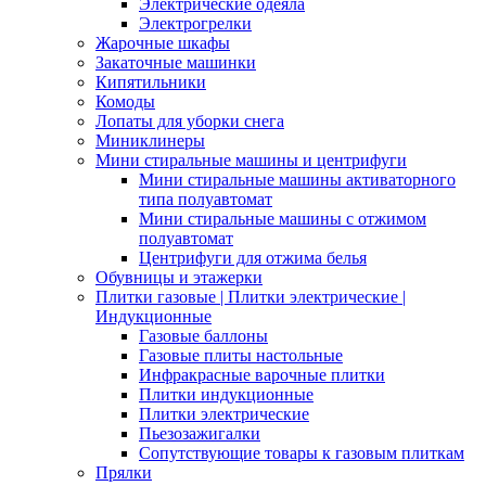
Электрические одеяла
Электрогрелки
Жарочные шкафы
Закаточные машинки
Кипятильники
Комоды
Лопаты для уборки снега
Миниклинеры
Мини стиральные машины и центрифуги
Мини стиральные машины активаторного
типа полуавтомат
Мини стиральные машины с отжимом
полуавтомат
Центрифуги для отжима белья
Обувницы и этажерки
Плитки газовые | Плитки электрические |
Индукционные
Газовые баллоны
Газовые плиты настольные
Инфракрасные варочные плитки
Плитки индукционные
Плитки электрические
Пьезозажигалки
Сопутствующие товары к газовым плиткам
Прялки