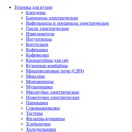
Техника для кухни
Блендеры
Блинницы электрические
Вафельницы и орешницы электрические
Грили электрические
Измельчители
Йогуртницы
Коптильни
Кофеварки
Кофемолки
Кронштейны для свч
Кухонные комбайны
Микроволновые печи (СВЧ)
Миксеры
Мороженицы
Мультиварки
Мясорубки электрические
Ножеточки электрические
Пароварки
Соковыжималки
Тостеры
Фильтры-кувшины
Хлебопечки
Холодильники