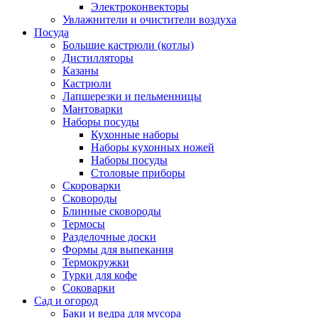
Электроконвекторы
Увлажнители и очистители воздуха
Посуда
Большие кастрюли (котлы)
Дистилляторы
Казаны
Кастрюли
Лапшерезки и пельменницы
Мантоварки
Наборы посуды
Кухонные наборы
Наборы кухонных ножей
Наборы посуды
Столовые приборы
Скороварки
Сковороды
Блинные сковороды
Термосы
Разделочные доски
Формы для выпекания
Термокружки
Турки для кофе
Соковарки
Сад и огород
Баки и ведра для мусора