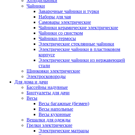
Холодильники
Чайники
Заварочные чайники и турки
Наборы для чая
Самовары электрические
Чайники керамические электрические
Чайники со свистком
Чайники-термосы
Электрические стеклянные чайники
Электрические чайники в пластиковом
корпусе
Электрические чайники из нержавеющей
стали
Шинковки электрические
Электросковороды
Для дома и дачи
Бассейны надувные
Биотуалеты для дачи
Весы
Весы багажные (безмен)
Весы напольные
Весы кухонные
Вешалки для одежды
Грелки электрические
Электрические матрацы