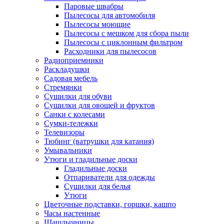
Паровые швабры
Пылесосы для автомобиля
Пылесосы моющие
Пылесосы с мешком для сбора пыли
Пылесосы с циклонным фильтром
Расходники для пылесосов
Радиоприемники
Раскладушки
Садовая мебель
Стремянки
Сушилки для обуви
Сушилки для овощей и фруктов
Санки с колесами
Сумки-тележки
Телевизоры
Тюбинг (ватрушки для катания)
Умывальники
Утюги и гладильные доски
Гладильные доски
Отпариватели для одежды
Сушилки для белья
Утюги
Цветочные подставки, горшки, кашпо
Часы настенные
Шашлычницы