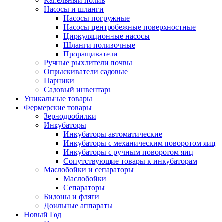
Капельный полив
Насосы и шланги
Насосы погружные
Насосы центробежные поверхностные
Циркуляционные насосы
Шланги поливочные
Проращиватели
Ручные рыхлители почвы
Опрыскиватели садовые
Парники
Садовый инвентарь
Уникальные товары
Фермерские товары
Зернодробилки
Инкубаторы
Инкубаторы автоматические
Инкубаторы с механическим поворотом яиц
Инкубаторы с ручным поворотом яиц
Сопутствующие товары к инкубаторам
Маслобойки и сепараторы
Маслобойки
Сепараторы
Бидоны и фляги
Доильные аппараты
Новый Год