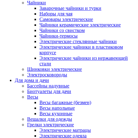
Чайники
Заварочные чайники и турки
Наборы для чая
Самовары электрические
Чайники керамические электрические
Чайники со свистком
Чайники-термосы
Электрические стеклянные чайники
Электрические чайники в пластиковом
корпусе
Электрические чайники из нержавеющей
стали
Шинковки электрические
Электросковороды
Для дома и дачи
Бассейны надувные
Биотуалеты для дачи
Весы
Весы багажные (безмен)
Весы напольные
Весы кухонные
Вешалки для одежды
Грелки электрические
Электрические матрацы
Электрические одеяла