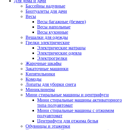
Для дома и дачи
Бассейны надувные
Биотуалеты для дачи
Весы
Весы багажные (безмен)
Весы напольные
Весы кухонные
Вешалки для одежды
Грелки электрические
Электрические матрацы
Электрические одеяла
Электрогрелки
Жарочные шкафы
Закаточные машинки
Кипятильники
Комоды
Лопаты для уборки снега
Миниклинеры
Мини стиральные машины и центрифуги
Мини стиральные машины активаторного
типа полуавтомат
Мини стиральные машины с отжимом
полуавтомат
Центрифуги для отжима белья
Обувницы и этажерки