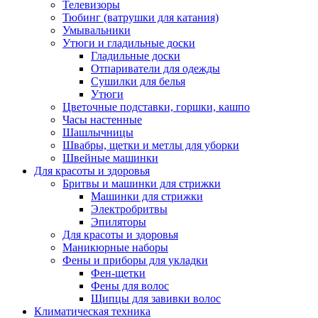
Телевизоры
Тюбинг (ватрушки для катания)
Умывальники
Утюги и гладильные доски
Гладильные доски
Отпариватели для одежды
Сушилки для белья
Утюги
Цветочные подставки, горшки, кашпо
Часы настенные
Шашлычницы
Швабры, щетки и метлы для уборки
Швейные машинки
Для красоты и здоровья
Бритвы и машинки для стрижки
Машинки для стрижки
Электробритвы
Эпиляторы
Для красоты и здоровья
Маникюрные наборы
Фены и приборы для укладки
Фен-щетки
Фены для волос
Щипцы для завивки волос
Климатическая техника