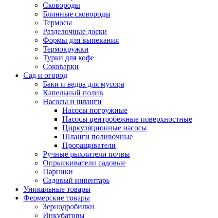
Сковороды
Блинные сковороды
Термосы
Разделочные доски
Формы для выпекания
Термокружки
Турки для кофе
Соковарки
Сад и огород
Баки и ведра для мусора
Капельный полив
Насосы и шланги
Насосы погружные
Насосы центробежные поверхностные
Циркуляционные насосы
Шланги поливочные
Проращиватели
Ручные рыхлители почвы
Опрыскиватели садовые
Парники
Садовый инвентарь
Уникальные товары
Фермерские товары
Зернодробилки
Инкубаторы