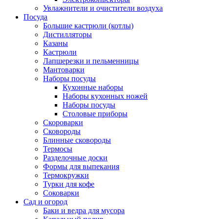
Увлажнители и очистители воздуха
Посуда
Большие кастрюли (котлы)
Дистилляторы
Казаны
Кастрюли
Лапшерезки и пельменницы
Мантоварки
Наборы посуды
Кухонные наборы
Наборы кухонных ножей
Наборы посуды
Столовые приборы
Скороварки
Сковороды
Блинные сковороды
Термосы
Разделочные доски
Формы для выпекания
Термокружки
Турки для кофе
Соковарки
Сад и огород
Баки и ведра для мусора