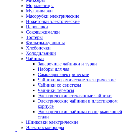
Миксеры
Мороженицы
Мультиварки
Мясорубки электрические
Ножеточки электрические
Пароварки
Соковыжималки
Тостеры
Фильтры-кувшины
Хлебопечки
Холодильники
Чайники
Заварочные чайники и турки
Наборы для чая
Самовары электрические
Чайники керамические электрические
Чайники со свистком
Чайники-термосы
Электрические стеклянные чайники
Электрические чайники в пластиковом
корпусе
Электрические чайники из нержавеющей
стали
Шинковки электрические
Электросковороды