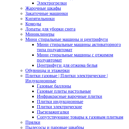
Электрогрелки
Жарочные шкафы
Закаточные машинки
Кипятильники
Комоды
Лопаты для уборки снега
Миниклинеры
Мини стиральные машины и центрифуги
Мини стиральные машины активаторного
типа полуавтомат
Мини стиральные машины с отжимом
полуавтомат
Центрифуги для отжима белья
Обувницы и этажерки
Плитки газовые | Плитки электрические |
Индукционные
Газовые баллоны
Газовые плиты настольные
Инфракрасные варочные плитки
Плитки индукционные
Плитки электрические
Пьезозажигалки
Сопутствующие товары к газовым плиткам
Прялки
Пылесосы и паровые швабры