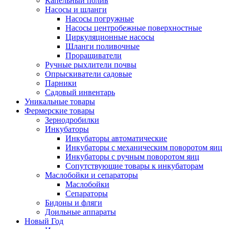
Капельный полив
Насосы и шланги
Насосы погружные
Насосы центробежные поверхностные
Циркуляционные насосы
Шланги поливочные
Проращиватели
Ручные рыхлители почвы
Опрыскиватели садовые
Парники
Садовый инвентарь
Уникальные товары
Фермерские товары
Зернодробилки
Инкубаторы
Инкубаторы автоматические
Инкубаторы с механическим поворотом яиц
Инкубаторы с ручным поворотом яиц
Сопутствующие товары к инкубаторам
Маслобойки и сепараторы
Маслобойки
Сепараторы
Бидоны и фляги
Доильные аппараты
Новый Год