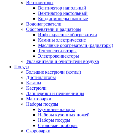
Вентиляторы
Вентилятор напольный
Вентилятор настольный
Кондиционеры оконные
Водонагреватели
Обогреватели и радиаторы
Инфракрасные обогреватели
Камины электрические
Масляные обогреватели (радиаторы)
Тепловентиляторы
Электроконвекторы
Увлажнители и очистители воздуха
Посуда
Большие кастрюли (котлы)
Дистилляторы
Казаны
Кастрюли
Лапшерезки и пельменницы
Мантоварки
Наборы посуды
Кухонные наборы
Наборы кухонных ножей
Наборы посуды
Столовые приборы
Скороварки