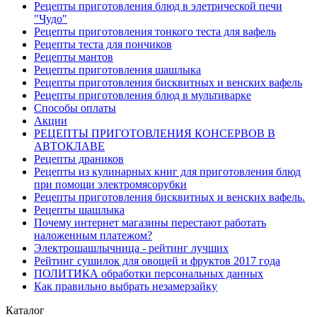
Рецепты приготовления блюд в элетрической печи
"Чудо"
Рецепты приготовления тонкого теста для вафель
Рецепты теста для пончиков
Рецепты мантов
Рецепты приготовления шашлыка
Рецепты приготовления бисквитных и венских вафель
Рецепты приготовления блюд в мультиварке
Способы оплаты
Акции
РЕЦЕПТЫ ПРИГОТОВЛЕНИЯ КОНСЕРВОВ В
АВТОКЛАВЕ
Рецепты драников
Рецепты из кулинарных книг для приготовления блюд
при помощи электромясорубки
Рецепты приготовления бисквитных и венских вафель.
Рецепты шашлыка
Почему интернет магазины перестают работать
наложенным платежом?
Электрошашлычница - рейтинг лучших
Рейтинг сушилок для овощей и фруктов 2017 года
ПОЛИТИКА обработки персональных данных
Как правильно выбрать незамерзайку
Каталог