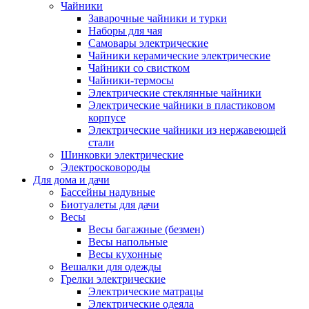
Чайники
Заварочные чайники и турки
Наборы для чая
Самовары электрические
Чайники керамические электрические
Чайники со свистком
Чайники-термосы
Электрические стеклянные чайники
Электрические чайники в пластиковом
корпусе
Электрические чайники из нержавеющей
стали
Шинковки электрические
Электросковороды
Для дома и дачи
Бассейны надувные
Биотуалеты для дачи
Весы
Весы багажные (безмен)
Весы напольные
Весы кухонные
Вешалки для одежды
Грелки электрические
Электрические матрацы
Электрические одеяла