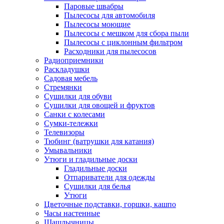
Паровые швабры
Пылесосы для автомобиля
Пылесосы моющие
Пылесосы с мешком для сбора пыли
Пылесосы с циклонным фильтром
Расходники для пылесосов
Радиоприемники
Раскладушки
Садовая мебель
Стремянки
Сушилки для обуви
Сушилки для овощей и фруктов
Санки с колесами
Сумки-тележки
Телевизоры
Тюбинг (ватрушки для катания)
Умывальники
Утюги и гладильные доски
Гладильные доски
Отпариватели для одежды
Сушилки для белья
Утюги
Цветочные подставки, горшки, кашпо
Часы настенные
Шашлычницы