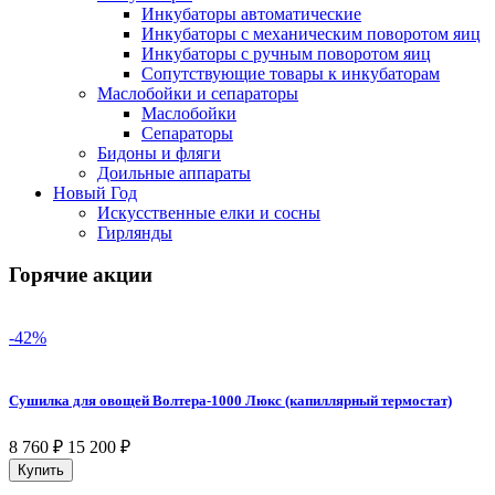
Инкубаторы автоматические
Инкубаторы с механическим поворотом яиц
Инкубаторы с ручным поворотом яиц
Сопутствующие товары к инкубаторам
Маслобойки и сепараторы
Маслобойки
Сепараторы
Бидоны и фляги
Доильные аппараты
Новый Год
Искусственные елки и сосны
Гирлянды
Горячие акции
-42%
Сушилка для овощей Волтера-1000 Люкс (капиллярный термостат)
8 760
₽
15 200
₽
Купить