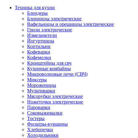
Техника для кухни
Блендеры
Блинницы электрические
Вафельницы и орешницы электрические
Грили электрические
Измельчители
Йогуртницы
Коптильни
Кофеварки
Кофемолки
Кронштейны для свч
Кухонные комбайны
Микроволновые печи (СВЧ)
Миксеры
Мороженицы
Мультиварки
Мясорубки электрические
Ножеточки электрические
Пароварки
Соковыжималки
Тостеры
Фильтры-кувшины
Хлебопечки
Холодильники