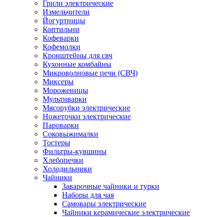
Грили электрические
Измельчители
Йогуртницы
Коптильни
Кофеварки
Кофемолки
Кронштейны для свч
Кухонные комбайны
Микроволновые печи (СВЧ)
Миксеры
Мороженицы
Мультиварки
Мясорубки электрические
Ножеточки электрические
Пароварки
Соковыжималки
Тостеры
Фильтры-кувшины
Хлебопечки
Холодильники
Чайники
Заварочные чайники и турки
Наборы для чая
Самовары электрические
Чайники керамические электрические