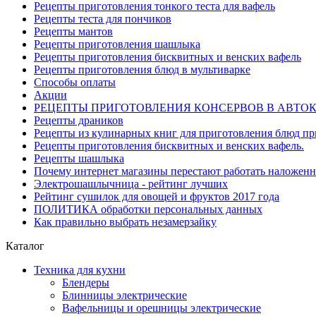
Рецепты приготовления тонкого теста для вафель
Рецепты теста для пончиков
Рецепты мантов
Рецепты приготовления шашлыка
Рецепты приготовления бисквитных и венских вафель
Рецепты приготовления блюд в мультиварке
Способы оплаты
Акции
РЕЦЕПТЫ ПРИГОТОВЛЕНИЯ КОНСЕРВОВ В АВТО
Рецепты драников
Рецепты из кулинарных книг для приготовления блюд п
Рецепты приготовления бисквитных и венских вафель.
Рецепты шашлыка
Почему интернет магазины перестают работать наложен
Электрошашлычница - рейтинг лучших
Рейтинг сушилок для овощей и фруктов 2017 года
ПОЛИТИКА обработки персональных данных
Как правильно выбрать незамерзайку
Каталог
Техника для кухни
Блендеры
Блинницы электрические
Вафельницы и орешницы электрические