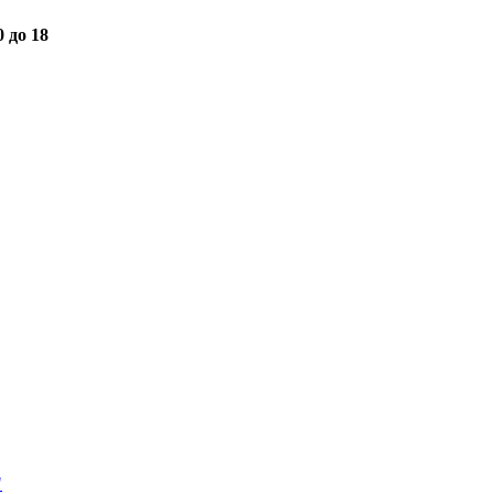
0 до 18
"