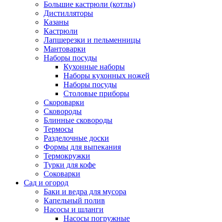
Большие кастрюли (котлы)
Дистилляторы
Казаны
Кастрюли
Лапшерезки и пельменницы
Мантоварки
Наборы посуды
Кухонные наборы
Наборы кухонных ножей
Наборы посуды
Столовые приборы
Скороварки
Сковороды
Блинные сковороды
Термосы
Разделочные доски
Формы для выпекания
Термокружки
Турки для кофе
Соковарки
Сад и огород
Баки и ведра для мусора
Капельный полив
Насосы и шланги
Насосы погружные