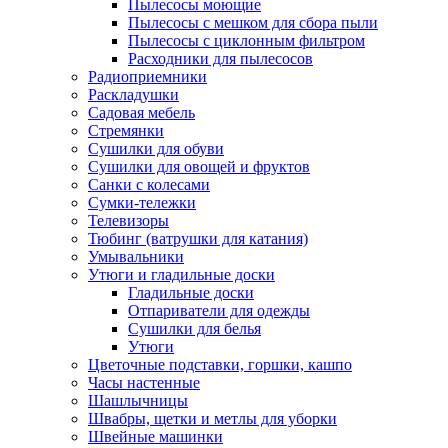
Пылесосы моющие
Пылесосы с мешком для сбора пыли
Пылесосы с циклонным фильтром
Расходники для пылесосов
Радиоприемники
Раскладушки
Садовая мебель
Стремянки
Сушилки для обуви
Сушилки для овощей и фруктов
Санки с колесами
Сумки-тележки
Телевизоры
Тюбинг (ватрушки для катания)
Умывальники
Утюги и гладильные доски
Гладильные доски
Отпариватели для одежды
Сушилки для белья
Утюги
Цветочные подставки, горшки, кашпо
Часы настенные
Шашлычницы
Швабры, щетки и метлы для уборки
Швейные машинки