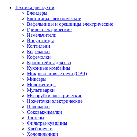
Техника для кухни
Блендеры
Блинницы электрические
Вафельницы и орешницы электрические
Грили электрические
Измельчители
Йогуртницы
Коптильни
Кофеварки
Кофемолки
Кронштейны для свч
Кухонные комбайны
Микроволновые печи (СВЧ)
Миксеры
Мороженицы
Мультиварки
Мясорубки электрические
Ножеточки электрические
Пароварки
Соковыжималки
Тостеры
Фильтры-кувшины
Хлебопечки
Холодильники