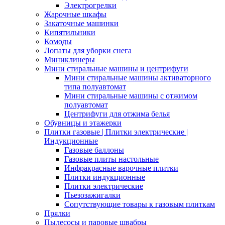
Электрогрелки
Жарочные шкафы
Закаточные машинки
Кипятильники
Комоды
Лопаты для уборки снега
Миниклинеры
Мини стиральные машины и центрифуги
Мини стиральные машины активаторного
типа полуавтомат
Мини стиральные машины с отжимом
полуавтомат
Центрифуги для отжима белья
Обувницы и этажерки
Плитки газовые | Плитки электрические |
Индукционные
Газовые баллоны
Газовые плиты настольные
Инфракрасные варочные плитки
Плитки индукционные
Плитки электрические
Пьезозажигалки
Сопутствующие товары к газовым плиткам
Прялки
Пылесосы и паровые швабры