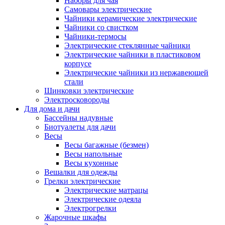
Наборы для чая
Самовары электрические
Чайники керамические электрические
Чайники со свистком
Чайники-термосы
Электрические стеклянные чайники
Электрические чайники в пластиковом
корпусе
Электрические чайники из нержавеющей
стали
Шинковки электрические
Электросковороды
Для дома и дачи
Бассейны надувные
Биотуалеты для дачи
Весы
Весы багажные (безмен)
Весы напольные
Весы кухонные
Вешалки для одежды
Грелки электрические
Электрические матрацы
Электрические одеяла
Электрогрелки
Жарочные шкафы