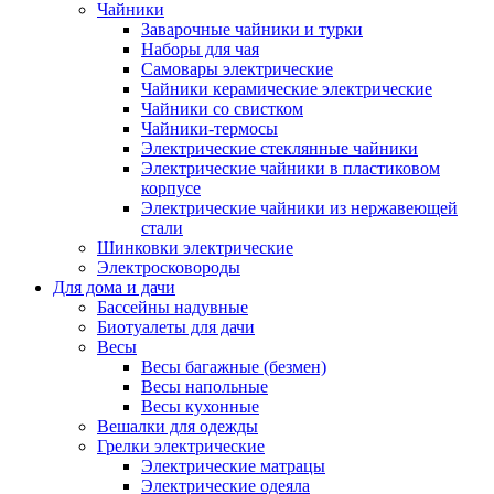
Чайники
Заварочные чайники и турки
Наборы для чая
Самовары электрические
Чайники керамические электрические
Чайники со свистком
Чайники-термосы
Электрические стеклянные чайники
Электрические чайники в пластиковом
корпусе
Электрические чайники из нержавеющей
стали
Шинковки электрические
Электросковороды
Для дома и дачи
Бассейны надувные
Биотуалеты для дачи
Весы
Весы багажные (безмен)
Весы напольные
Весы кухонные
Вешалки для одежды
Грелки электрические
Электрические матрацы
Электрические одеяла