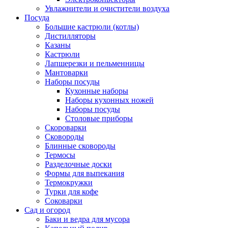
Увлажнители и очистители воздуха
Посуда
Большие кастрюли (котлы)
Дистилляторы
Казаны
Кастрюли
Лапшерезки и пельменницы
Мантоварки
Наборы посуды
Кухонные наборы
Наборы кухонных ножей
Наборы посуды
Столовые приборы
Скороварки
Сковороды
Блинные сковороды
Термосы
Разделочные доски
Формы для выпекания
Термокружки
Турки для кофе
Соковарки
Сад и огород
Баки и ведра для мусора