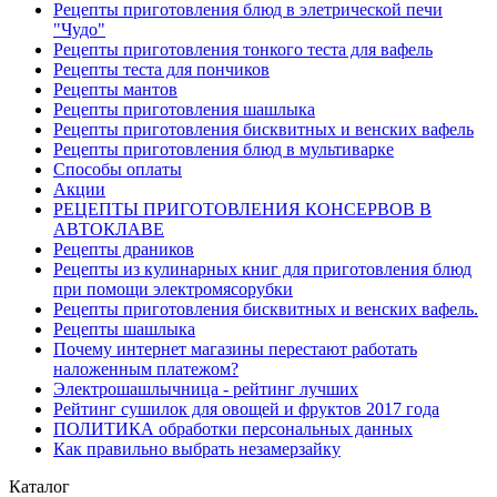
Рецепты приготовления блюд в элетрической печи
"Чудо"
Рецепты приготовления тонкого теста для вафель
Рецепты теста для пончиков
Рецепты мантов
Рецепты приготовления шашлыка
Рецепты приготовления бисквитных и венских вафель
Рецепты приготовления блюд в мультиварке
Способы оплаты
Акции
РЕЦЕПТЫ ПРИГОТОВЛЕНИЯ КОНСЕРВОВ В
АВТОКЛАВЕ
Рецепты драников
Рецепты из кулинарных книг для приготовления блюд
при помощи электромясорубки
Рецепты приготовления бисквитных и венских вафель.
Рецепты шашлыка
Почему интернет магазины перестают работать
наложенным платежом?
Электрошашлычница - рейтинг лучших
Рейтинг сушилок для овощей и фруктов 2017 года
ПОЛИТИКА обработки персональных данных
Как правильно выбрать незамерзайку
Каталог