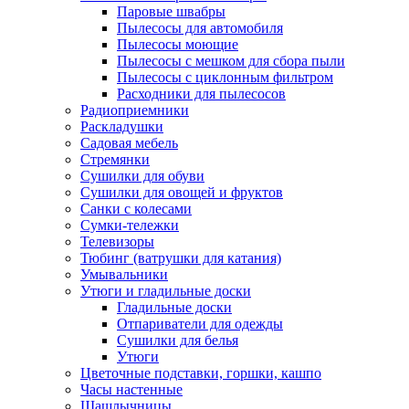
Паровые швабры
Пылесосы для автомобиля
Пылесосы моющие
Пылесосы с мешком для сбора пыли
Пылесосы с циклонным фильтром
Расходники для пылесосов
Радиоприемники
Раскладушки
Садовая мебель
Стремянки
Сушилки для обуви
Сушилки для овощей и фруктов
Санки с колесами
Сумки-тележки
Телевизоры
Тюбинг (ватрушки для катания)
Умывальники
Утюги и гладильные доски
Гладильные доски
Отпариватели для одежды
Сушилки для белья
Утюги
Цветочные подставки, горшки, кашпо
Часы настенные
Шашлычницы