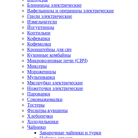
Блинницы электрические
Вафельницы и орешницы электрические
Грили электрические
Измельчители
Йогуртницы
Коптильни
Кофеварки
Кофемолки
Кронштейны для свч
Кухонные комбайны
Микроволновые печи (СВЧ)
Миксеры
Мороженицы
Мультиварки
Мясорубки электрические
Ножеточки электрические
Пароварки
Соковыжималки
Тостеры
Фильтры-кувшины
Хлебопечки
Холодильники
Чайники
Заварочные чайники и турки