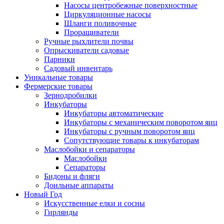
Насосы центробежные поверхностные
Циркуляционные насосы
Шланги поливочные
Проращиватели
Ручные рыхлители почвы
Опрыскиватели садовые
Парники
Садовый инвентарь
Уникальные товары
Фермерские товары
Зернодробилки
Инкубаторы
Инкубаторы автоматические
Инкубаторы с механическим поворотом яиц
Инкубаторы с ручным поворотом яиц
Сопутствующие товары к инкубаторам
Маслобойки и сепараторы
Маслобойки
Сепараторы
Бидоны и фляги
Доильные аппараты
Новый Год
Искусственные елки и сосны
Гирлянды