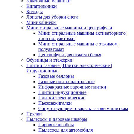
Закаточные машинки
Кипятильники
Комоды
Лопаты для уборки снега
Миниклинеры
Мини стиральные машины и центрифуги
Мини стиральные машины активаторного
типа полуавтомат
Мини стиральные машины с отжимом
полуавтомат
Центрифуги для отжима белья
Обувницы и этажерки
Плитки газовые | Плитки электрические |
Индукционные
Газовые баллоны
Газовые плиты настольные
Инфракрасные варочные плитки
Плитки индукционные
Плитки электрические
Пьезозажигалки
Сопутствующие товары к газовым плиткам
Прялки
Пылесосы и паровые швабры
Паровые швабры
Пылесосы для автомобиля