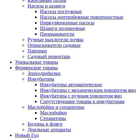
Капельный полив
Насосы и шланги
Насосы погружные
Насосы центробежные поверхностные
Циркуляционные насосы
Шланги поливочные
Проращиватели
Ручные рыхлители почвы
Опрыскиватели садовые
Парники
Садовый инвентарь
Уникальные товары
Фермерские товары
Зернодробилки
Инкубаторы
Инкубаторы автоматические
Инкубаторы с механическим поворотом яиц
Инкубаторы с ручным поворотом яиц
Сопутствующие товары к инкубаторам
Маслобойки и сепараторы
Маслобойки
Сепараторы
Бидоны и фляги
Доильные аппараты
Новый Год