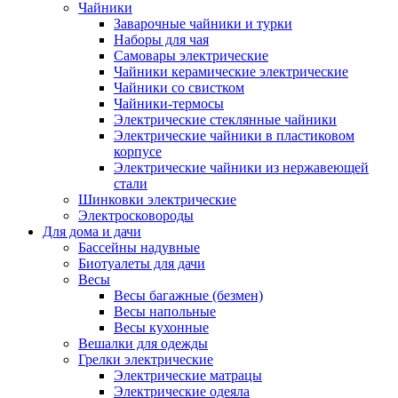
Чайники
Заварочные чайники и турки
Наборы для чая
Самовары электрические
Чайники керамические электрические
Чайники со свистком
Чайники-термосы
Электрические стеклянные чайники
Электрические чайники в пластиковом
корпусе
Электрические чайники из нержавеющей
стали
Шинковки электрические
Электросковороды
Для дома и дачи
Бассейны надувные
Биотуалеты для дачи
Весы
Весы багажные (безмен)
Весы напольные
Весы кухонные
Вешалки для одежды
Грелки электрические
Электрические матрацы
Электрические одеяла