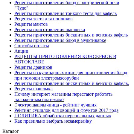
Рецепты приготовления блюд в элетрической печи
"Чудо"
Рецепты приготовления тонкого теста для вафель
Рецепты теста для пончиков
Рецепты мантов
Рецепты приготовления шашлыка
Рецепты приготовления бисквитных и венских вафель
Рецепты приготовления блюд в мультиварке
Способы оплаты
Акции
РЕЦЕПТЫ ПРИГОТОВЛЕНИЯ КОНСЕРВОВ В
АВТОКЛАВЕ
Рецепты драников
Рецепты из кулинарных книг для приготовления блюд
при помощи электромясорубки
Рецепты приготовления бисквитных и венских вафель.
Рецепты шашлыка
Почему интернет магазины перестают работать
наложенным платежом?
Электрошашлычница - рейтинг лучших
Рейтинг сушилок для овощей и фруктов 2017 года
ПОЛИТИКА обработки персональных данных
Как правильно выбрать незамерзайку
Каталог