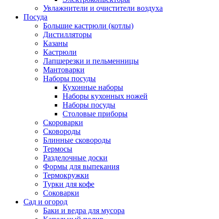
Увлажнители и очистители воздуха
Посуда
Большие кастрюли (котлы)
Дистилляторы
Казаны
Кастрюли
Лапшерезки и пельменницы
Мантоварки
Наборы посуды
Кухонные наборы
Наборы кухонных ножей
Наборы посуды
Столовые приборы
Скороварки
Сковороды
Блинные сковороды
Термосы
Разделочные доски
Формы для выпекания
Термокружки
Турки для кофе
Соковарки
Сад и огород
Баки и ведра для мусора