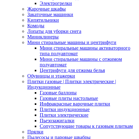
Электрогрелки
Жарочные шкафы
Закаточные машинки
Кипятильники
Комоды
Лопаты для уборки снега
Миниклинеры
Мини стиральные машины и центрифуги
Мини стиральные машины активаторного
типа полуавтомат
Мини стиральные машины с отжимом
полуавтомат
Центрифуги для отжима белья
Обувницы и этажерки
Плитки газовые | Плитки электрические |
Индукционные
Газовые баллоны
Газовые плиты настольные
Инфракрасные варочные плитки
Плитки индукционные
Плитки электрические
Пьезозажигалки
Сопутствующие товары к газовым плиткам
Прялки
Пылесосы и паровые швабры