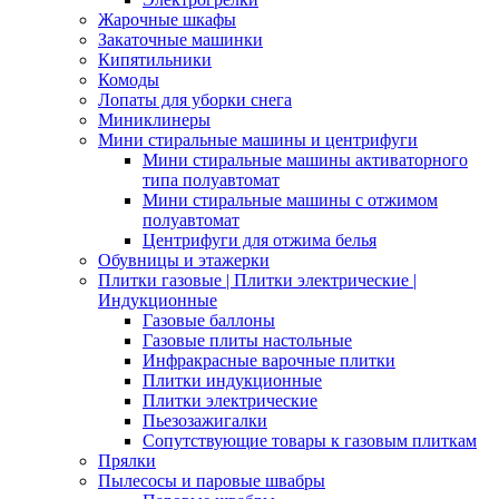
Жарочные шкафы
Закаточные машинки
Кипятильники
Комоды
Лопаты для уборки снега
Миниклинеры
Мини стиральные машины и центрифуги
Мини стиральные машины активаторного
типа полуавтомат
Мини стиральные машины с отжимом
полуавтомат
Центрифуги для отжима белья
Обувницы и этажерки
Плитки газовые | Плитки электрические |
Индукционные
Газовые баллоны
Газовые плиты настольные
Инфракрасные варочные плитки
Плитки индукционные
Плитки электрические
Пьезозажигалки
Сопутствующие товары к газовым плиткам
Прялки
Пылесосы и паровые швабры