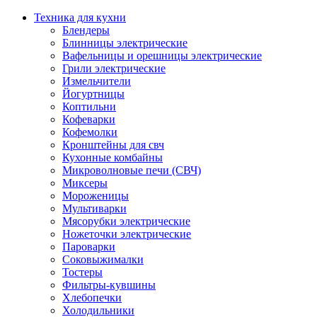
Техника для кухни
Блендеры
Блинницы электрические
Вафельницы и орешницы электрические
Грили электрические
Измельчители
Йогуртницы
Коптильни
Кофеварки
Кофемолки
Кронштейны для свч
Кухонные комбайны
Микроволновые печи (СВЧ)
Миксеры
Мороженицы
Мультиварки
Мясорубки электрические
Ножеточки электрические
Пароварки
Соковыжималки
Тостеры
Фильтры-кувшины
Хлебопечки
Холодильники