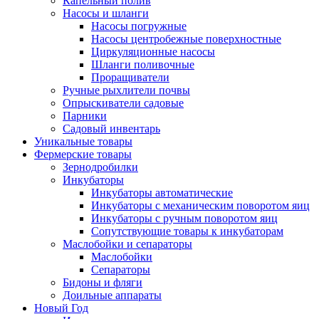
Капельный полив
Насосы и шланги
Насосы погружные
Насосы центробежные поверхностные
Циркуляционные насосы
Шланги поливочные
Проращиватели
Ручные рыхлители почвы
Опрыскиватели садовые
Парники
Садовый инвентарь
Уникальные товары
Фермерские товары
Зернодробилки
Инкубаторы
Инкубаторы автоматические
Инкубаторы с механическим поворотом яиц
Инкубаторы с ручным поворотом яиц
Сопутствующие товары к инкубаторам
Маслобойки и сепараторы
Маслобойки
Сепараторы
Бидоны и фляги
Доильные аппараты
Новый Год