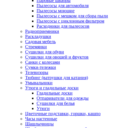
Паровые швабры
Пылесосы для автомобиля
Пылесосы моющие
Пылесосы с мешком для сбора пыли
Пылесосы с циклонным фильтром
Расходники для пылесосов
Радиоприемники
Раскладушки
Садовая мебель
Стремянки
Сушилки для обуви
Сушилки для овощей и фруктов
Санки с колесами
Сумки-тележки
Телевизоры
Тюбинг (ватрушки для катания)
Умывальники
Утюги и гладильные доски
Гладильные доски
Отпариватели для одежды
Сушилки для белья
Утюги
Цветочные подставки, горшки, кашпо
Часы настенные
Шашлычницы