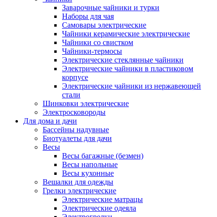
Заварочные чайники и турки
Наборы для чая
Самовары электрические
Чайники керамические электрические
Чайники со свистком
Чайники-термосы
Электрические стеклянные чайники
Электрические чайники в пластиковом
корпусе
Электрические чайники из нержавеющей
стали
Шинковки электрические
Электросковороды
Для дома и дачи
Бассейны надувные
Биотуалеты для дачи
Весы
Весы багажные (безмен)
Весы напольные
Весы кухонные
Вешалки для одежды
Грелки электрические
Электрические матрацы
Электрические одеяла
Электрогрелки