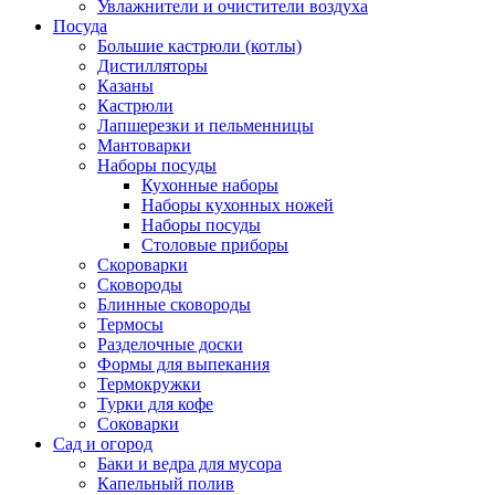
Увлажнители и очистители воздуха
Посуда
Большие кастрюли (котлы)
Дистилляторы
Казаны
Кастрюли
Лапшерезки и пельменницы
Мантоварки
Наборы посуды
Кухонные наборы
Наборы кухонных ножей
Наборы посуды
Столовые приборы
Скороварки
Сковороды
Блинные сковороды
Термосы
Разделочные доски
Формы для выпекания
Термокружки
Турки для кофе
Соковарки
Сад и огород
Баки и ведра для мусора
Капельный полив