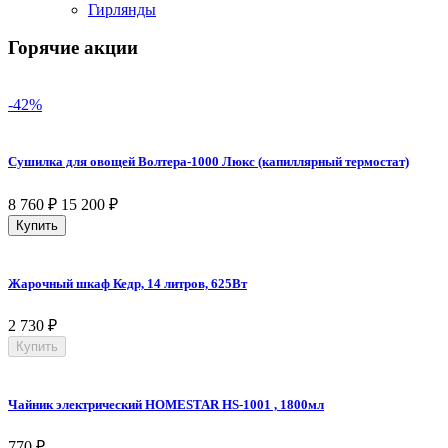
Гирлянды
Горячие акции
-42%
Сушилка для овощей Волтера-1000 Люкс (капиллярный термостат)
8 760
₽
15 200
₽
Купить
Жарочный шкаф Кедр, 14 литров, 625Вт
2 730
₽
Купить
Чайник электрический HOMESTAR HS-1001 , 1800мл
770
₽