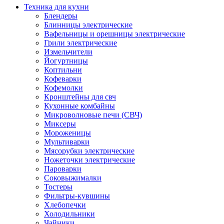
Техника для кухни
Блендеры
Блинницы электрические
Вафельницы и орешницы электрические
Грили электрические
Измельчители
Йогуртницы
Коптильни
Кофеварки
Кофемолки
Кронштейны для свч
Кухонные комбайны
Микроволновые печи (СВЧ)
Миксеры
Мороженицы
Мультиварки
Мясорубки электрические
Ножеточки электрические
Пароварки
Соковыжималки
Тостеры
Фильтры-кувшины
Хлебопечки
Холодильники
Чайники