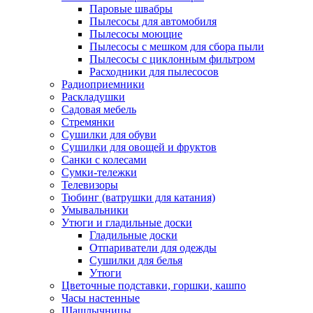
Паровые швабры
Пылесосы для автомобиля
Пылесосы моющие
Пылесосы с мешком для сбора пыли
Пылесосы с циклонным фильтром
Расходники для пылесосов
Радиоприемники
Раскладушки
Садовая мебель
Стремянки
Сушилки для обуви
Сушилки для овощей и фруктов
Санки с колесами
Сумки-тележки
Телевизоры
Тюбинг (ватрушки для катания)
Умывальники
Утюги и гладильные доски
Гладильные доски
Отпариватели для одежды
Сушилки для белья
Утюги
Цветочные подставки, горшки, кашпо
Часы настенные
Шашлычницы