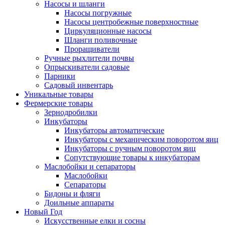
Насосы и шланги
Насосы погружные
Насосы центробежные поверхностные
Циркуляционные насосы
Шланги поливочные
Проращиватели
Ручные рыхлители почвы
Опрыскиватели садовые
Парники
Садовый инвентарь
Уникальные товары
Фермерские товары
Зернодробилки
Инкубаторы
Инкубаторы автоматические
Инкубаторы с механическим поворотом яиц
Инкубаторы с ручным поворотом яиц
Сопутствующие товары к инкубаторам
Маслобойки и сепараторы
Маслобойки
Сепараторы
Бидоны и фляги
Доильные аппараты
Новый Год
Искусственные елки и сосны