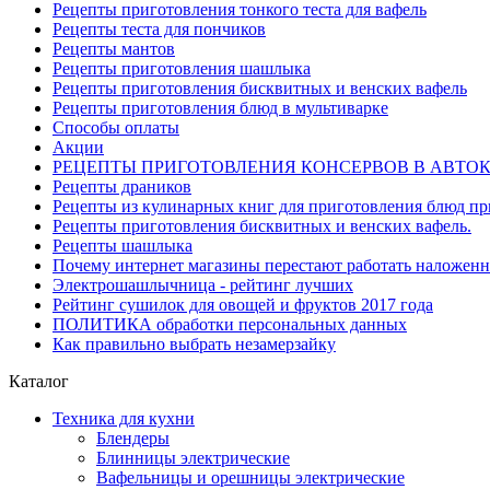
Рецепты приготовления тонкого теста для вафель
Рецепты теста для пончиков
Рецепты мантов
Рецепты приготовления шашлыка
Рецепты приготовления бисквитных и венских вафель
Рецепты приготовления блюд в мультиварке
Способы оплаты
Акции
РЕЦЕПТЫ ПРИГОТОВЛЕНИЯ КОНСЕРВОВ В АВТО
Рецепты драников
Рецепты из кулинарных книг для приготовления блюд п
Рецепты приготовления бисквитных и венских вафель.
Рецепты шашлыка
Почему интернет магазины перестают работать наложен
Электрошашлычница - рейтинг лучших
Рейтинг сушилок для овощей и фруктов 2017 года
ПОЛИТИКА обработки персональных данных
Как правильно выбрать незамерзайку
Каталог
Техника для кухни
Блендеры
Блинницы электрические
Вафельницы и орешницы электрические