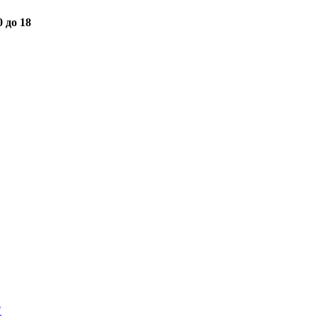
0 до 18
"