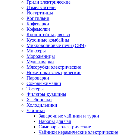
Грили электрические
Измельчители
Йогуртницы
Коптильни
Кофеварки
Кофемолки
Кронштейны для свч
Кухонные комбайны
Микроволновые печи (СВЧ)
Миксеры
Мороженицы
Мультиварки
Мясорубки электрические
Ножеточки электрические
Пароварки
Соковыжималки
Тостеры
Фильтры-кувшины
Хлебопечки
Холодильники
Чайники
Заварочные чайники и турки
Наборы для чая
Самовары электрические
Чайники керамические электрические