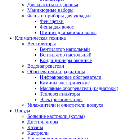
Для красоты и здоровья
Маникюрные наборы
Фены и приборы для укладки
Фен-щетки
Фены для волос
Щипцы для завивки волос
Климатическая техника
Вентиляторы
Вентилятор напольный
Вентилятор настольный
Кондиционеры оконные
Водонагреватели
Обогреватели и радиаторы
Инфракрасные обогреватели
Камины электрические
Масляные обогреватели (радиаторы)
Тепловентиляторы
Электроконвекторы
Увлажнители и очистители воздуха
Посуда
Большие кастрюли (котлы)
Дистилляторы
Казаны
Кастрюли
Лапшерезки и пельменницы