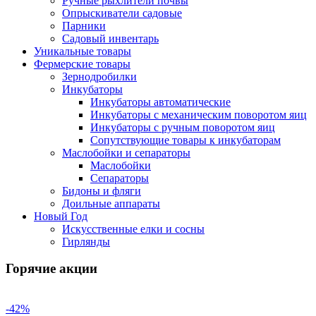
Ручные рыхлители почвы
Опрыскиватели садовые
Парники
Садовый инвентарь
Уникальные товары
Фермерские товары
Зернодробилки
Инкубаторы
Инкубаторы автоматические
Инкубаторы с механическим поворотом яиц
Инкубаторы с ручным поворотом яиц
Сопутствующие товары к инкубаторам
Маслобойки и сепараторы
Маслобойки
Сепараторы
Бидоны и фляги
Доильные аппараты
Новый Год
Искусственные елки и сосны
Гирлянды
Горячие акции
-42%