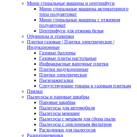
Мини стиральные машины и центрифуги
Мини стиральные машины активаторного
типа полуавтомат
Мини стиральные машины с отжимом
полуавтомат
Центрифуги для отжима белья
Обувницы и этажерки
Плитки газовые | Плитки электрические |
Индукционные
Газовые баллоны
Газовые плиты настольные
Инфракрасные варочные плитки
Плитки индукционные
Плитки электрические
Пьезозажигалки
Сопутствующие товары к газовым плиткам
Прялки
Пылесосы и паровые швабры
Паровые швабры
Пылесосы для автомобиля
Пылесосы моющие
Пылесосы с мешком для сбора пыли
Пылесосы с циклонным фильтром
Расходники для пылесосов
Радиоприемники