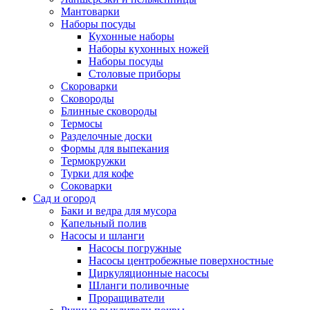
Мантоварки
Наборы посуды
Кухонные наборы
Наборы кухонных ножей
Наборы посуды
Столовые приборы
Скороварки
Сковороды
Блинные сковороды
Термосы
Разделочные доски
Формы для выпекания
Термокружки
Турки для кофе
Соковарки
Сад и огород
Баки и ведра для мусора
Капельный полив
Насосы и шланги
Насосы погружные
Насосы центробежные поверхностные
Циркуляционные насосы
Шланги поливочные
Проращиватели