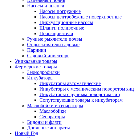
Капельный полив
Насосы и шланги
Насосы погружные
Насосы центробежные поверхностные
Циркуляционные насосы
Шланги поливочные
Проращиватели
Ручные рыхлители почвы
Опрыскиватели садовые
Парники
Садовый инвентарь
Уникальные товары
Фермерские товары
Зернодробилки
Инкубаторы
Инкубаторы автоматические
Инкубаторы с механическим поворотом яиц
Инкубаторы с ручным поворотом яиц
Сопутствующие товары к инкубаторам
Маслобойки и сепараторы
Маслобойки
Сепараторы
Бидоны и фляги
Доильные аппараты
Новый Год