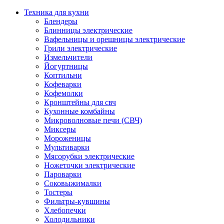
Техника для кухни
Блендеры
Блинницы электрические
Вафельницы и орешницы электрические
Грили электрические
Измельчители
Йогуртницы
Коптильни
Кофеварки
Кофемолки
Кронштейны для свч
Кухонные комбайны
Микроволновые печи (СВЧ)
Миксеры
Мороженицы
Мультиварки
Мясорубки электрические
Ножеточки электрические
Пароварки
Соковыжималки
Тостеры
Фильтры-кувшины
Хлебопечки
Холодильники