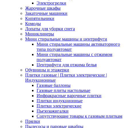
Электрогрелки
Жарочные шкафы
Закаточные машинки
Кипятильники
Комоды
Лопаты для уборки снега
Миниклинеры
Мини стиральные машины и центрифуги
Мини стиральные машины активаторного
типа полуавтомат
Мини стиральные машины с отжимом
полуавтомат
Центрифуги для отжима белья
Обувницы и этажерки
Плитки газовые | Плитки электрические |
Индукционные
Газовые баллоны
Газовые плиты настольные
Инфракрасные варочные плитки
Плитки индукционные
Плитки электрические
Пьезозажигалки
Сопутствующие товары к газовым плиткам
Прялки
Пылесосы и паровые швабры