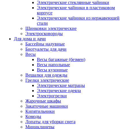
Электрические стеклянные чайники
Электрические чайники в пластиковом
корпусе
Электрические чайники из нержавеющей
стали
Шинковки электрические
Электросковороды
Для дома и дачи
Бассейны надувные
Биотуалеты для дачи
Весы
Весы багажные (безмен)
Весы напольные
Весы кухонные
Вешалки для одежды
Грелки электрические
Электрические матрацы
Электрические одеяла
Электрогрелки
Жарочные шкафы
Закаточные машинки
Кипятильники
Комоды
Лопаты для уборки снега
Миниклинеры