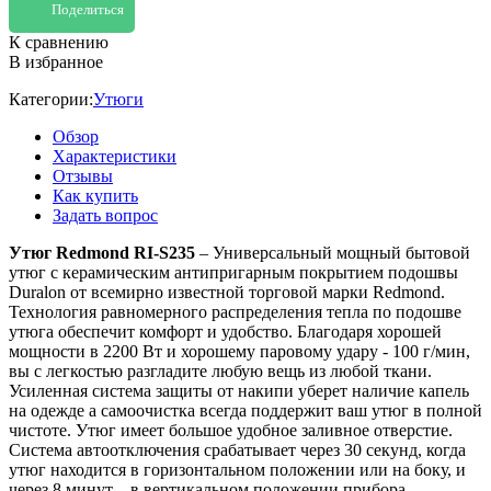
Поделиться
К сравнению
В избранное
Категории:
Утюги
Обзор
Характеристики
Отзывы
Как купить
Задать вопрос
Утюг Redmond RI-S235
– Универсальный мощный бытовой
утюг с керамическим антипригарным покрытием подошвы
Duralon от всемирно известной торговой марки Redmond.
Технология равномерного распределения тепла по подошве
утюга обеспечит комфорт и удобство. Благодаря хорошей
мощности в 2200 Вт и хорошему паровому удару - 100 г/мин,
вы с легкостью разгладите любую вещь из любой ткани.
Усиленная система защиты от накипи уберет наличие капель
на одежде а самоочистка всегда поддержит ваш утюг в полной
чистоте. Утюг имеет большое удобное заливное отверстие.
Система автоотключения срабатывает через 30 секунд, когда
утюг находится в горизонтальном положении или на боку, и
через 8 минут – в вертикальном положении прибора.