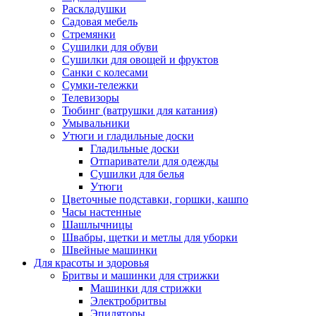
Раскладушки
Садовая мебель
Стремянки
Сушилки для обуви
Сушилки для овощей и фруктов
Санки с колесами
Сумки-тележки
Телевизоры
Тюбинг (ватрушки для катания)
Умывальники
Утюги и гладильные доски
Гладильные доски
Отпариватели для одежды
Сушилки для белья
Утюги
Цветочные подставки, горшки, кашпо
Часы настенные
Шашлычницы
Швабры, щетки и метлы для уборки
Швейные машинки
Для красоты и здоровья
Бритвы и машинки для стрижки
Машинки для стрижки
Электробритвы
Эпиляторы