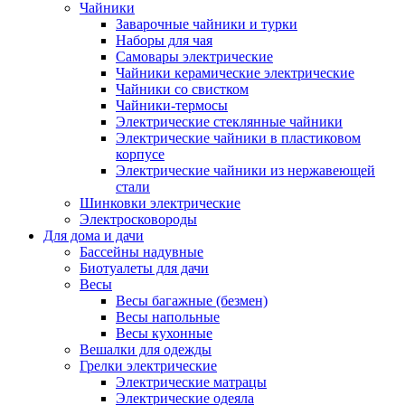
Чайники
Заварочные чайники и турки
Наборы для чая
Самовары электрические
Чайники керамические электрические
Чайники со свистком
Чайники-термосы
Электрические стеклянные чайники
Электрические чайники в пластиковом
корпусе
Электрические чайники из нержавеющей
стали
Шинковки электрические
Электросковороды
Для дома и дачи
Бассейны надувные
Биотуалеты для дачи
Весы
Весы багажные (безмен)
Весы напольные
Весы кухонные
Вешалки для одежды
Грелки электрические
Электрические матрацы
Электрические одеяла