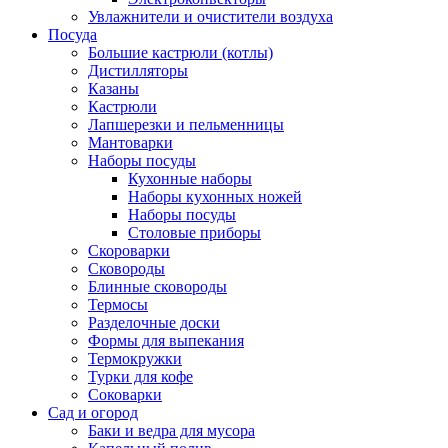
Увлажнители и очистители воздуха
Посуда
Большие кастрюли (котлы)
Дистилляторы
Казаны
Кастрюли
Лапшерезки и пельменницы
Мантоварки
Наборы посуды
Кухонные наборы
Наборы кухонных ножей
Наборы посуды
Столовые приборы
Скороварки
Сковороды
Блинные сковороды
Термосы
Разделочные доски
Формы для выпекания
Термокружки
Турки для кофе
Соковарки
Сад и огород
Баки и ведра для мусора