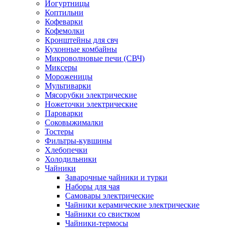
Йогуртницы
Коптильни
Кофеварки
Кофемолки
Кронштейны для свч
Кухонные комбайны
Микроволновые печи (СВЧ)
Миксеры
Мороженицы
Мультиварки
Мясорубки электрические
Ножеточки электрические
Пароварки
Соковыжималки
Тостеры
Фильтры-кувшины
Хлебопечки
Холодильники
Чайники
Заварочные чайники и турки
Наборы для чая
Самовары электрические
Чайники керамические электрические
Чайники со свистком
Чайники-термосы