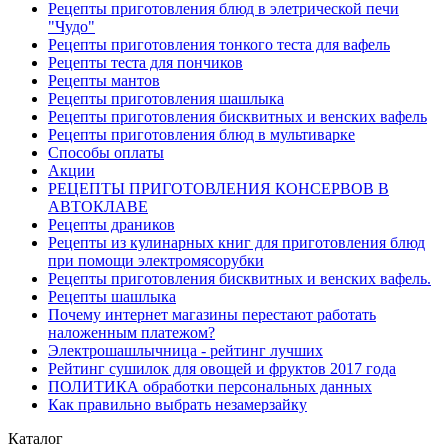
Рецепты приготовления блюд в элетрической печи
"Чудо"
Рецепты приготовления тонкого теста для вафель
Рецепты теста для пончиков
Рецепты мантов
Рецепты приготовления шашлыка
Рецепты приготовления бисквитных и венских вафель
Рецепты приготовления блюд в мультиварке
Способы оплаты
Акции
РЕЦЕПТЫ ПРИГОТОВЛЕНИЯ КОНСЕРВОВ В
АВТОКЛАВЕ
Рецепты драников
Рецепты из кулинарных книг для приготовления блюд
при помощи электромясорубки
Рецепты приготовления бисквитных и венских вафель.
Рецепты шашлыка
Почему интернет магазины перестают работать
наложенным платежом?
Электрошашлычница - рейтинг лучших
Рейтинг сушилок для овощей и фруктов 2017 года
ПОЛИТИКА обработки персональных данных
Как правильно выбрать незамерзайку
Каталог