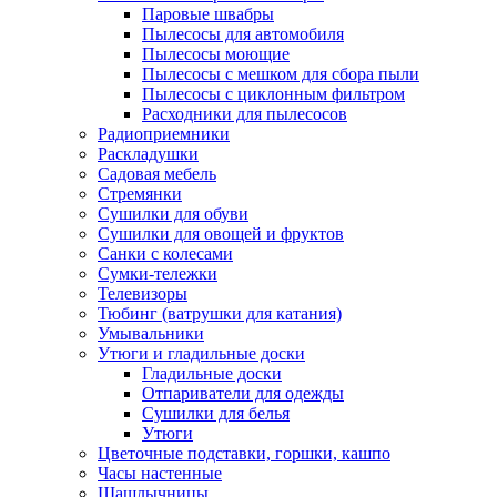
Паровые швабры
Пылесосы для автомобиля
Пылесосы моющие
Пылесосы с мешком для сбора пыли
Пылесосы с циклонным фильтром
Расходники для пылесосов
Радиоприемники
Раскладушки
Садовая мебель
Стремянки
Сушилки для обуви
Сушилки для овощей и фруктов
Санки с колесами
Сумки-тележки
Телевизоры
Тюбинг (ватрушки для катания)
Умывальники
Утюги и гладильные доски
Гладильные доски
Отпариватели для одежды
Сушилки для белья
Утюги
Цветочные подставки, горшки, кашпо
Часы настенные
Шашлычницы