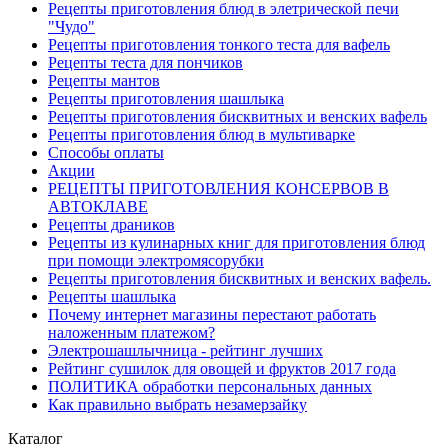
Рецепты приготовления блюд в элетрической печи
"Чудо"
Рецепты приготовления тонкого теста для вафель
Рецепты теста для пончиков
Рецепты мантов
Рецепты приготовления шашлыка
Рецепты приготовления бисквитных и венских вафель
Рецепты приготовления блюд в мультиварке
Способы оплаты
Акции
РЕЦЕПТЫ ПРИГОТОВЛЕНИЯ КОНСЕРВОВ В
АВТОКЛАВЕ
Рецепты драников
Рецепты из кулинарных книг для приготовления блюд
при помощи электромясорубки
Рецепты приготовления бисквитных и венских вафель.
Рецепты шашлыка
Почему интернет магазины перестают работать
наложенным платежом?
Электрошашлычница - рейтинг лучших
Рейтинг сушилок для овощей и фруктов 2017 года
ПОЛИТИКА обработки персональных данных
Как правильно выбрать незамерзайку
Каталог