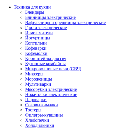
Техника для кухни
Блендеры
Блинницы электрические
Вафельницы и орешницы электрические
Грили электрические
Измельчители
Йогуртницы
Коптильни
Кофеварки
Кофемолки
Кронштейны для свч
Кухонные комбайны
Микроволновые печи (СВЧ)
Миксеры
Мороженицы
Мультиварки
Мясорубки электрические
Ножеточки электрические
Пароварки
Соковыжималки
Тостеры
Фильтры-кувшины
Хлебопечки
Холодильники