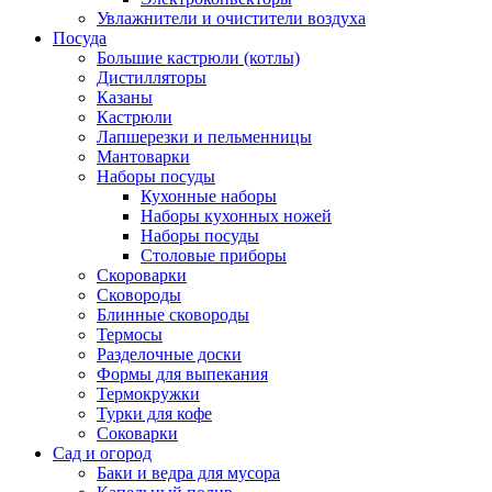
Увлажнители и очистители воздуха
Посуда
Большие кастрюли (котлы)
Дистилляторы
Казаны
Кастрюли
Лапшерезки и пельменницы
Мантоварки
Наборы посуды
Кухонные наборы
Наборы кухонных ножей
Наборы посуды
Столовые приборы
Скороварки
Сковороды
Блинные сковороды
Термосы
Разделочные доски
Формы для выпекания
Термокружки
Турки для кофе
Соковарки
Сад и огород
Баки и ведра для мусора