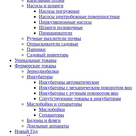
Капельный полив
Насосы и шланги
Насосы погружные
Насосы центробежные поверхностные
Циркуляционные насосы
Шланги поливочные
Проращиватели
Ручные рыхлители почвы
Опрыскиватели садовые
Парники
Садовый инвентарь
Уникальные товары
Фермерские товары
Зернодробилки
Инкубаторы
Инкубаторы автоматические
Инкубаторы с механическим поворотом яиц
Инкубаторы с ручным поворотом яиц
Сопутствующие товары к инкубаторам
Маслобойки и сепараторы
Маслобойки
Сепараторы
Бидоны и фляги
Доильные аппараты
Новый Год