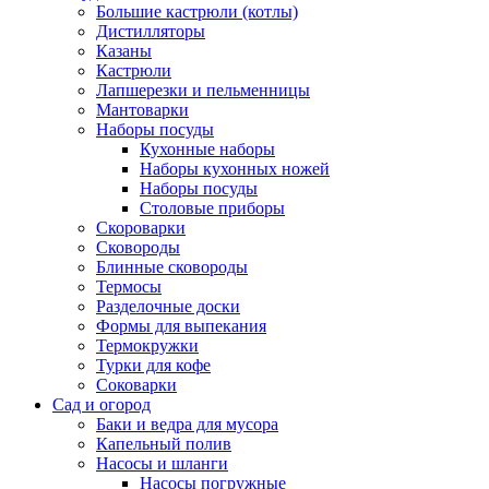
Большие кастрюли (котлы)
Дистилляторы
Казаны
Кастрюли
Лапшерезки и пельменницы
Мантоварки
Наборы посуды
Кухонные наборы
Наборы кухонных ножей
Наборы посуды
Столовые приборы
Скороварки
Сковороды
Блинные сковороды
Термосы
Разделочные доски
Формы для выпекания
Термокружки
Турки для кофе
Соковарки
Сад и огород
Баки и ведра для мусора
Капельный полив
Насосы и шланги
Насосы погружные