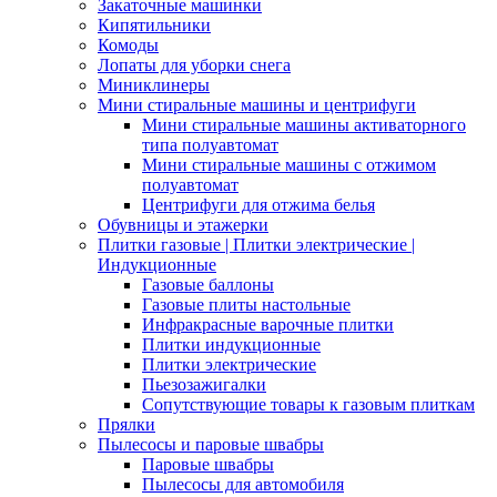
Закаточные машинки
Кипятильники
Комоды
Лопаты для уборки снега
Миниклинеры
Мини стиральные машины и центрифуги
Мини стиральные машины активаторного
типа полуавтомат
Мини стиральные машины с отжимом
полуавтомат
Центрифуги для отжима белья
Обувницы и этажерки
Плитки газовые | Плитки электрические |
Индукционные
Газовые баллоны
Газовые плиты настольные
Инфракрасные варочные плитки
Плитки индукционные
Плитки электрические
Пьезозажигалки
Сопутствующие товары к газовым плиткам
Прялки
Пылесосы и паровые швабры
Паровые швабры
Пылесосы для автомобиля