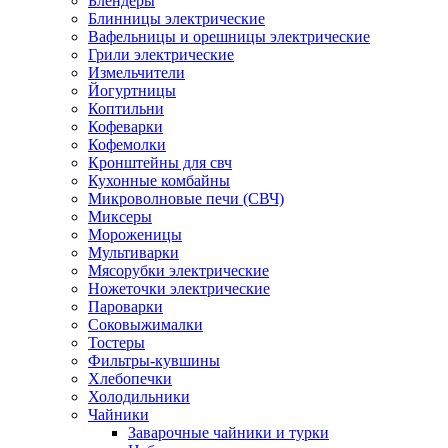
Блендеры
Блинницы электрические
Вафельницы и орешницы электрические
Грили электрические
Измельчители
Йогуртницы
Коптильни
Кофеварки
Кофемолки
Кронштейны для свч
Кухонные комбайны
Микроволновые печи (СВЧ)
Миксеры
Мороженицы
Мультиварки
Мясорубки электрические
Ножеточки электрические
Пароварки
Соковыжималки
Тостеры
Фильтры-кувшины
Хлебопечки
Холодильники
Чайники
Заварочные чайники и турки