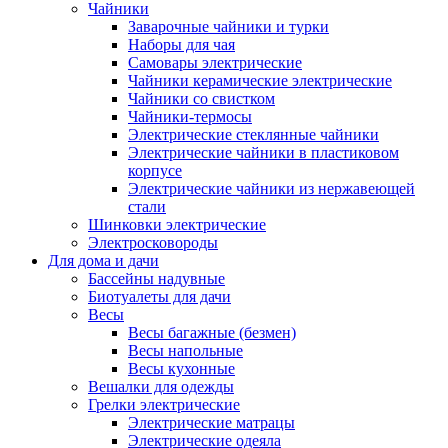
Чайники
Заварочные чайники и турки
Наборы для чая
Самовары электрические
Чайники керамические электрические
Чайники со свистком
Чайники-термосы
Электрические стеклянные чайники
Электрические чайники в пластиковом
корпусе
Электрические чайники из нержавеющей
стали
Шинковки электрические
Электросковороды
Для дома и дачи
Бассейны надувные
Биотуалеты для дачи
Весы
Весы багажные (безмен)
Весы напольные
Весы кухонные
Вешалки для одежды
Грелки электрические
Электрические матрацы
Электрические одеяла