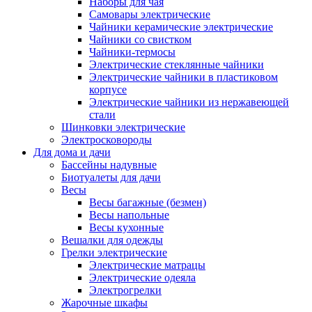
Наборы для чая
Самовары электрические
Чайники керамические электрические
Чайники со свистком
Чайники-термосы
Электрические стеклянные чайники
Электрические чайники в пластиковом
корпусе
Электрические чайники из нержавеющей
стали
Шинковки электрические
Электросковороды
Для дома и дачи
Бассейны надувные
Биотуалеты для дачи
Весы
Весы багажные (безмен)
Весы напольные
Весы кухонные
Вешалки для одежды
Грелки электрические
Электрические матрацы
Электрические одеяла
Электрогрелки
Жарочные шкафы