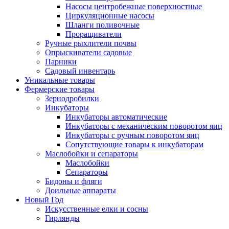
Насосы центробежные поверхностные
Циркуляционные насосы
Шланги поливочные
Проращиватели
Ручные рыхлители почвы
Опрыскиватели садовые
Парники
Садовый инвентарь
Уникальные товары
Фермерские товары
Зернодробилки
Инкубаторы
Инкубаторы автоматические
Инкубаторы с механическим поворотом яиц
Инкубаторы с ручным поворотом яиц
Сопутствующие товары к инкубаторам
Маслобойки и сепараторы
Маслобойки
Сепараторы
Бидоны и фляги
Доильные аппараты
Новый Год
Искусственные елки и сосны
Гирлянды