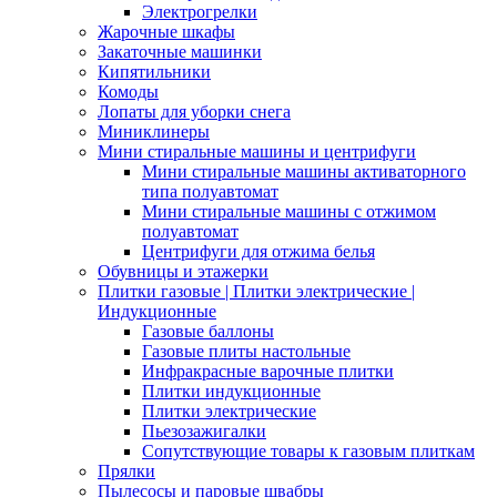
Электрогрелки
Жарочные шкафы
Закаточные машинки
Кипятильники
Комоды
Лопаты для уборки снега
Миниклинеры
Мини стиральные машины и центрифуги
Мини стиральные машины активаторного
типа полуавтомат
Мини стиральные машины с отжимом
полуавтомат
Центрифуги для отжима белья
Обувницы и этажерки
Плитки газовые | Плитки электрические |
Индукционные
Газовые баллоны
Газовые плиты настольные
Инфракрасные варочные плитки
Плитки индукционные
Плитки электрические
Пьезозажигалки
Сопутствующие товары к газовым плиткам
Прялки
Пылесосы и паровые швабры