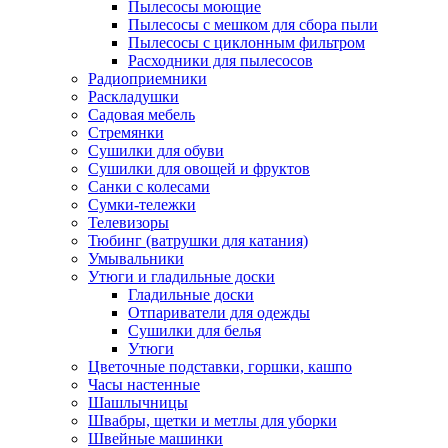
Пылесосы моющие
Пылесосы с мешком для сбора пыли
Пылесосы с циклонным фильтром
Расходники для пылесосов
Радиоприемники
Раскладушки
Садовая мебель
Стремянки
Сушилки для обуви
Сушилки для овощей и фруктов
Санки с колесами
Сумки-тележки
Телевизоры
Тюбинг (ватрушки для катания)
Умывальники
Утюги и гладильные доски
Гладильные доски
Отпариватели для одежды
Сушилки для белья
Утюги
Цветочные подставки, горшки, кашпо
Часы настенные
Шашлычницы
Швабры, щетки и метлы для уборки
Швейные машинки