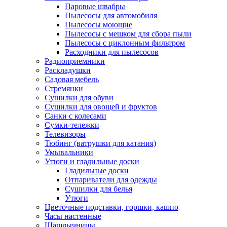
Паровые швабры
Пылесосы для автомобиля
Пылесосы моющие
Пылесосы с мешком для сбора пыли
Пылесосы с циклонным фильтром
Расходники для пылесосов
Радиоприемники
Раскладушки
Садовая мебель
Стремянки
Сушилки для обуви
Сушилки для овощей и фруктов
Санки с колесами
Сумки-тележки
Телевизоры
Тюбинг (ватрушки для катания)
Умывальники
Утюги и гладильные доски
Гладильные доски
Отпариватели для одежды
Сушилки для белья
Утюги
Цветочные подставки, горшки, кашпо
Часы настенные
Шашлычницы