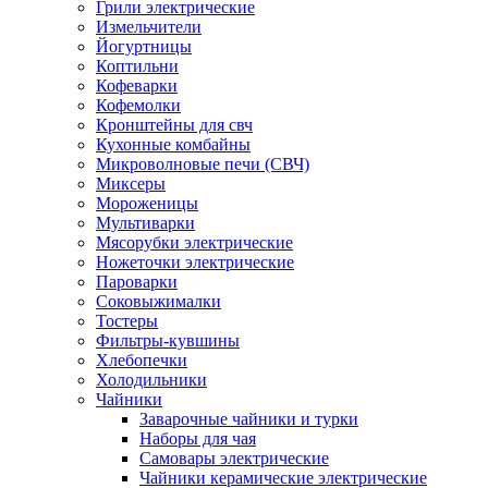
Грили электрические
Измельчители
Йогуртницы
Коптильни
Кофеварки
Кофемолки
Кронштейны для свч
Кухонные комбайны
Микроволновые печи (СВЧ)
Миксеры
Мороженицы
Мультиварки
Мясорубки электрические
Ножеточки электрические
Пароварки
Соковыжималки
Тостеры
Фильтры-кувшины
Хлебопечки
Холодильники
Чайники
Заварочные чайники и турки
Наборы для чая
Самовары электрические
Чайники керамические электрические