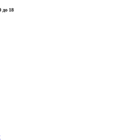
0 до 18
"