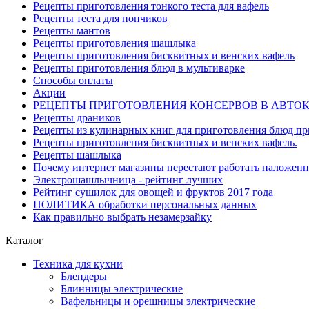
Рецепты приготовления тонкого теста для вафель
Рецепты теста для пончиков
Рецепты мантов
Рецепты приготовления шашлыка
Рецепты приготовления бисквитных и венских вафель
Рецепты приготовления блюд в мультиварке
Способы оплаты
Акции
РЕЦЕПТЫ ПРИГОТОВЛЕНИЯ КОНСЕРВОВ В АВТО
Рецепты драников
Рецепты из кулинарных книг для приготовления блюд п
Рецепты приготовления бисквитных и венских вафель.
Рецепты шашлыка
Почему интернет магазины перестают работать наложен
Электрошашлычница - рейтинг лучших
Рейтинг сушилок для овощей и фруктов 2017 года
ПОЛИТИКА обработки персональных данных
Как правильно выбрать незамерзайку
Каталог
Техника для кухни
Блендеры
Блинницы электрические
Вафельницы и орешницы электрические