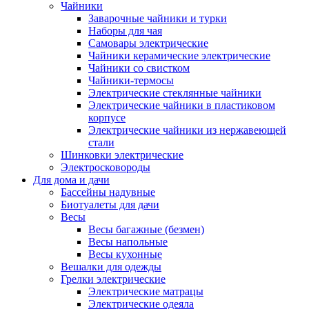
Чайники
Заварочные чайники и турки
Наборы для чая
Самовары электрические
Чайники керамические электрические
Чайники со свистком
Чайники-термосы
Электрические стеклянные чайники
Электрические чайники в пластиковом
корпусе
Электрические чайники из нержавеющей
стали
Шинковки электрические
Электросковороды
Для дома и дачи
Бассейны надувные
Биотуалеты для дачи
Весы
Весы багажные (безмен)
Весы напольные
Весы кухонные
Вешалки для одежды
Грелки электрические
Электрические матрацы
Электрические одеяла