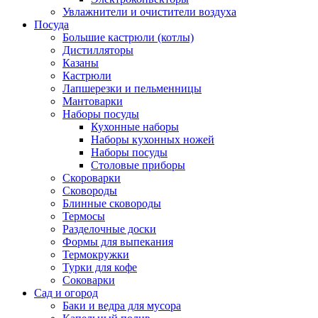
Увлажнители и очистители воздуха
Посуда
Большие кастрюли (котлы)
Дистилляторы
Казаны
Кастрюли
Лапшерезки и пельменницы
Мантоварки
Наборы посуды
Кухонные наборы
Наборы кухонных ножей
Наборы посуды
Столовые приборы
Скороварки
Сковороды
Блинные сковороды
Термосы
Разделочные доски
Формы для выпекания
Термокружки
Турки для кофе
Соковарки
Сад и огород
Баки и ведра для мусора