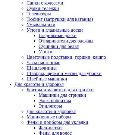
Санки с колесами
Сумки-тележки
Телевизоры
Тюбинг (ватрушки для катания)
Умывальники
Утюги и гладильные доски
Гладильные доски
Отпариватели для одежды
Сушилки для белья
Утюги
Цветочные подставки, горшки, кашпо
Часы настенные
Шашлычницы
Швабры, щетки и метлы для уборки
Швейные машинки
Для красоты и здоровья
Бритвы и машинки для стрижки
Машинки для стрижки
Электробритвы
Эпиляторы
Для красоты и здоровья
Маникюрные наборы
Фены и приборы для укладки
Фен-щетки
Фены для волос