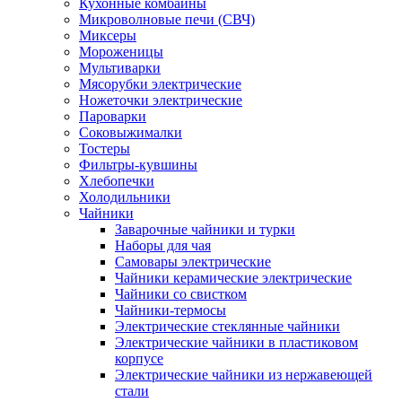
Кухонные комбайны
Микроволновые печи (СВЧ)
Миксеры
Мороженицы
Мультиварки
Мясорубки электрические
Ножеточки электрические
Пароварки
Соковыжималки
Тостеры
Фильтры-кувшины
Хлебопечки
Холодильники
Чайники
Заварочные чайники и турки
Наборы для чая
Самовары электрические
Чайники керамические электрические
Чайники со свистком
Чайники-термосы
Электрические стеклянные чайники
Электрические чайники в пластиковом
корпусе
Электрические чайники из нержавеющей
стали