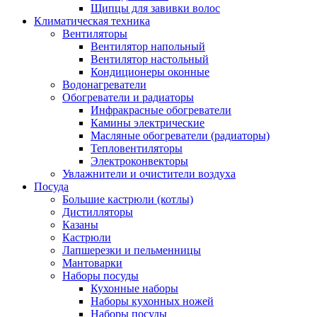
Щипцы для завивки волос
Климатическая техника
Вентиляторы
Вентилятор напольный
Вентилятор настольный
Кондиционеры оконные
Водонагреватели
Обогреватели и радиаторы
Инфракрасные обогреватели
Камины электрические
Масляные обогреватели (радиаторы)
Тепловентиляторы
Электроконвекторы
Увлажнители и очистители воздуха
Посуда
Большие кастрюли (котлы)
Дистилляторы
Казаны
Кастрюли
Лапшерезки и пельменницы
Мантоварки
Наборы посуды
Кухонные наборы
Наборы кухонных ножей
Наборы посуды