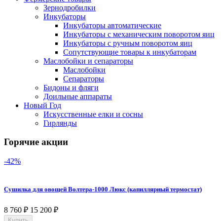
Зернодробилки
Инкубаторы
Инкубаторы автоматические
Инкубаторы с механическим поворотом яиц
Инкубаторы с ручным поворотом яиц
Сопутствующие товары к инкубаторам
Маслобойки и сепараторы
Маслобойки
Сепараторы
Бидоны и фляги
Доильные аппараты
Новый Год
Искусственные елки и сосны
Гирлянды
Горячие акции
-42%
Сушилка для овощей Волтера-1000 Люкс (капиллярный термостат)
8 760
₽
15 200
₽
Купить