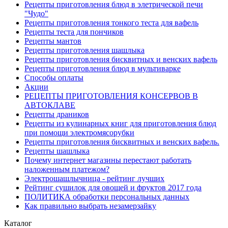
Рецепты приготовления блюд в элетрической печи
"Чудо"
Рецепты приготовления тонкого теста для вафель
Рецепты теста для пончиков
Рецепты мантов
Рецепты приготовления шашлыка
Рецепты приготовления бисквитных и венских вафель
Рецепты приготовления блюд в мультиварке
Способы оплаты
Акции
РЕЦЕПТЫ ПРИГОТОВЛЕНИЯ КОНСЕРВОВ В
АВТОКЛАВЕ
Рецепты драников
Рецепты из кулинарных книг для приготовления блюд
при помощи электромясорубки
Рецепты приготовления бисквитных и венских вафель.
Рецепты шашлыка
Почему интернет магазины перестают работать
наложенным платежом?
Электрошашлычница - рейтинг лучших
Рейтинг сушилок для овощей и фруктов 2017 года
ПОЛИТИКА обработки персональных данных
Как правильно выбрать незамерзайку
Каталог