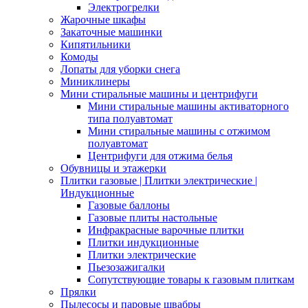
Электрогрелки
Жарочные шкафы
Закаточные машинки
Кипятильники
Комоды
Лопаты для уборки снега
Миниклинеры
Мини стиральные машины и центрифуги
Мини стиральные машины активаторного
типа полуавтомат
Мини стиральные машины с отжимом
полуавтомат
Центрифуги для отжима белья
Обувницы и этажерки
Плитки газовые | Плитки электрические |
Индукционные
Газовые баллоны
Газовые плиты настольные
Инфракрасные варочные плитки
Плитки индукционные
Плитки электрические
Пьезозажигалки
Сопутствующие товары к газовым плиткам
Прялки
Пылесосы и паровые швабры