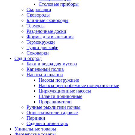
Столовые приборы
Скороварки
Сковороды
Блинные сковороды
Термосы
Разделочные доски
Формы для выпекания
Термокружки
Турки для кофе
Соковарки
Сад и огород
Баки и ведра для мусора
Капельный полив
Насосы и шланги
Насосы погружные
Насосы центробежные поверхностные
Циркуляционные насосы
Шланги поливочные
Проращиватели
Ручные рыхлители почвы
Опрыскиватели садовые
Парники
Садовый инвентарь
Уникальные товары
Фермерские товары