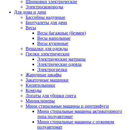
Шинковки электрические
Электросковороды
Для дома и дачи
Бассейны надувные
Биотуалеты для дачи
Весы
Весы багажные (безмен)
Весы напольные
Весы кухонные
Вешалки для одежды
Грелки электрические
Электрические матрацы
Электрические одеяла
Электрогрелки
Жарочные шкафы
Закаточные машинки
Кипятильники
Комоды
Лопаты для уборки снега
Миниклинеры
Мини стиральные машины и центрифуги
Мини стиральные машины активаторного
типа полуавтомат
Мини стиральные машины с отжимом
полуавтомат