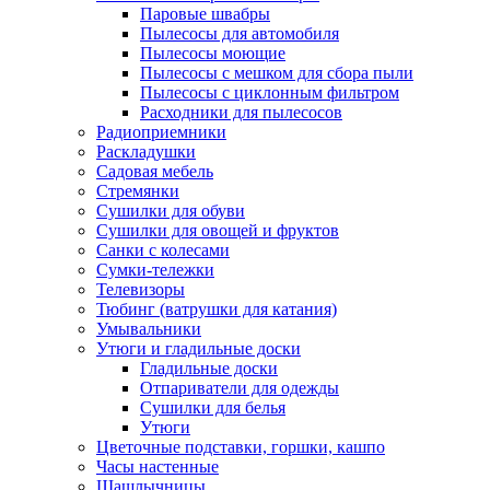
Паровые швабры
Пылесосы для автомобиля
Пылесосы моющие
Пылесосы с мешком для сбора пыли
Пылесосы с циклонным фильтром
Расходники для пылесосов
Радиоприемники
Раскладушки
Садовая мебель
Стремянки
Сушилки для обуви
Сушилки для овощей и фруктов
Санки с колесами
Сумки-тележки
Телевизоры
Тюбинг (ватрушки для катания)
Умывальники
Утюги и гладильные доски
Гладильные доски
Отпариватели для одежды
Сушилки для белья
Утюги
Цветочные подставки, горшки, кашпо
Часы настенные
Шашлычницы