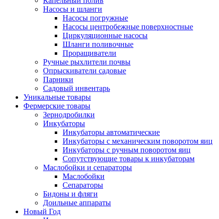
Капельный полив
Насосы и шланги
Насосы погружные
Насосы центробежные поверхностные
Циркуляционные насосы
Шланги поливочные
Проращиватели
Ручные рыхлители почвы
Опрыскиватели садовые
Парники
Садовый инвентарь
Уникальные товары
Фермерские товары
Зернодробилки
Инкубаторы
Инкубаторы автоматические
Инкубаторы с механическим поворотом яиц
Инкубаторы с ручным поворотом яиц
Сопутствующие товары к инкубаторам
Маслобойки и сепараторы
Маслобойки
Сепараторы
Бидоны и фляги
Доильные аппараты
Новый Год