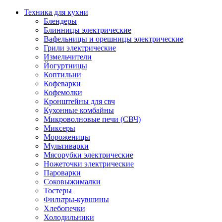
Техника для кухни
Блендеры
Блинницы электрические
Вафельницы и орешницы электрические
Грили электрические
Измельчители
Йогуртницы
Коптильни
Кофеварки
Кофемолки
Кронштейны для свч
Кухонные комбайны
Микроволновые печи (СВЧ)
Миксеры
Мороженицы
Мультиварки
Мясорубки электрические
Ножеточки электрические
Пароварки
Соковыжималки
Тостеры
Фильтры-кувшины
Хлебопечки
Холодильники