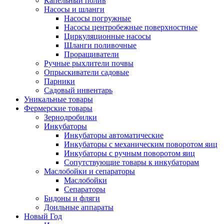
Капельный полив
Насосы и шланги
Насосы погружные
Насосы центробежные поверхностные
Циркуляционные насосы
Шланги поливочные
Проращиватели
Ручные рыхлители почвы
Опрыскиватели садовые
Парники
Садовый инвентарь
Уникальные товары
Фермерские товары
Зернодробилки
Инкубаторы
Инкубаторы автоматические
Инкубаторы с механическим поворотом яиц
Инкубаторы с ручным поворотом яиц
Сопутствующие товары к инкубаторам
Маслобойки и сепараторы
Маслобойки
Сепараторы
Бидоны и фляги
Доильные аппараты
Новый Год