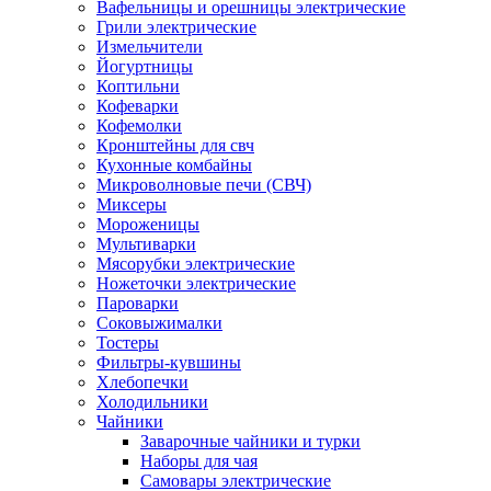
Вафельницы и орешницы электрические
Грили электрические
Измельчители
Йогуртницы
Коптильни
Кофеварки
Кофемолки
Кронштейны для свч
Кухонные комбайны
Микроволновые печи (СВЧ)
Миксеры
Мороженицы
Мультиварки
Мясорубки электрические
Ножеточки электрические
Пароварки
Соковыжималки
Тостеры
Фильтры-кувшины
Хлебопечки
Холодильники
Чайники
Заварочные чайники и турки
Наборы для чая
Самовары электрические