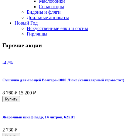
Маслобойки
Сепараторы
Бидоны и фляги
Доильные аппараты
Новый Год
Искусственные елки и сосны
Гирлянды
Горячие акции
-42%
Сушилка для овощей Волтера-1000 Люкс (капиллярный термостат)
8 760
₽
15 200
₽
Купить
Жарочный шкаф Кедр, 14 литров, 625Вт
2 730
₽