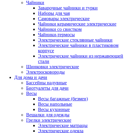
Чайники
Заварочные чайники и турки
Наборы для чая
Самовары электрические
Чайники керамические электрические
Чайники со свистком
Чайники-термосы
Электрические стеклянные чайники
Электрические чайники в пластиковом
корпусе
Электрические чайники из нержавеющей
стали
Шинковки электрические
Электросковороды
Для дома и дачи
Бассейны надувные
Биотуалеты для дачи
Весы
Весы багажные (безмен)
Весы напольные
Весы кухонные
Вешалки для одежды
Грелки электрические
Электрические матрацы
Электрические одеяла