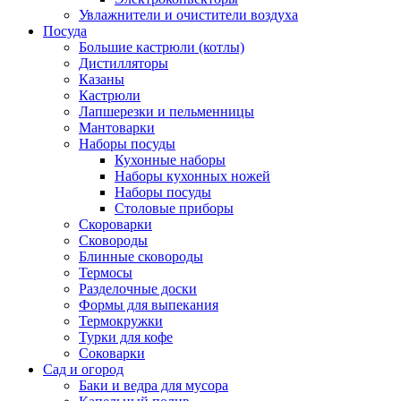
Увлажнители и очистители воздуха
Посуда
Большие кастрюли (котлы)
Дистилляторы
Казаны
Кастрюли
Лапшерезки и пельменницы
Мантоварки
Наборы посуды
Кухонные наборы
Наборы кухонных ножей
Наборы посуды
Столовые приборы
Скороварки
Сковороды
Блинные сковороды
Термосы
Разделочные доски
Формы для выпекания
Термокружки
Турки для кофе
Соковарки
Сад и огород
Баки и ведра для мусора