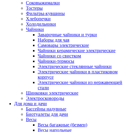
Соковыжималки
Тостеры
Фильтры-кувшины
Хлебопечки
Холодильники
Чайники
Заварочные чайники и турки
Наборы для чая
Самовары электрические
Чайники керамические электрические
Чайники со свистком
Чайники-термосы
Электрические стеклянные чайники
Электрические чайники в пластиковом
корпусе
Электрические чайники из нержавеющей
стали
Шинковки электрические
Электросковороды
Для дома и дачи
Бассейны надувные
Биотуалеты для дачи
Весы
Весы багажные (безмен)
Весы напольные