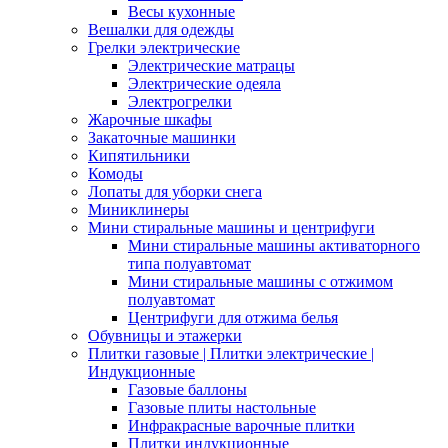
Весы кухонные
Вешалки для одежды
Грелки электрические
Электрические матрацы
Электрические одеяла
Электрогрелки
Жарочные шкафы
Закаточные машинки
Кипятильники
Комоды
Лопаты для уборки снега
Миниклинеры
Мини стиральные машины и центрифуги
Мини стиральные машины активаторного
типа полуавтомат
Мини стиральные машины с отжимом
полуавтомат
Центрифуги для отжима белья
Обувницы и этажерки
Плитки газовые | Плитки электрические |
Индукционные
Газовые баллоны
Газовые плиты настольные
Инфракрасные варочные плитки
Плитки индукционные