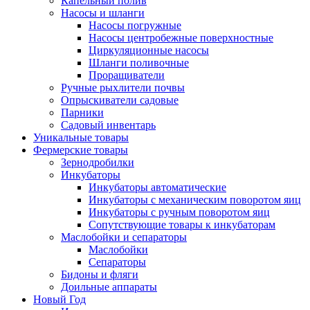
Капельный полив
Насосы и шланги
Насосы погружные
Насосы центробежные поверхностные
Циркуляционные насосы
Шланги поливочные
Проращиватели
Ручные рыхлители почвы
Опрыскиватели садовые
Парники
Садовый инвентарь
Уникальные товары
Фермерские товары
Зернодробилки
Инкубаторы
Инкубаторы автоматические
Инкубаторы с механическим поворотом яиц
Инкубаторы с ручным поворотом яиц
Сопутствующие товары к инкубаторам
Маслобойки и сепараторы
Маслобойки
Сепараторы
Бидоны и фляги
Доильные аппараты
Новый Год