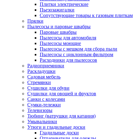
Плитки электрические
Пьезозажигалки
Сопутствующие товары к газовым плиткам
Прялки
Пылесосы и паровые швабры
Паровые швабры
Пылесосы для автомобиля
Пылесосы моющие
Пылесосы с мешком для сбора пыли
Пылесосы с циклонным фильтром
Расходники для пылесосов
Радиоприемники
Раскладушки
Садовая мебель
Стремянки
Сушилки для обуви
Сушилки для овощей и фруктов
Санки с колесами
Сумки-тележки
Телевизоры
Тюбинг (ватрушки для катания)
Умывальники
Утюги и гладильные доски
Гладильные доски
Отпариватели для одежды