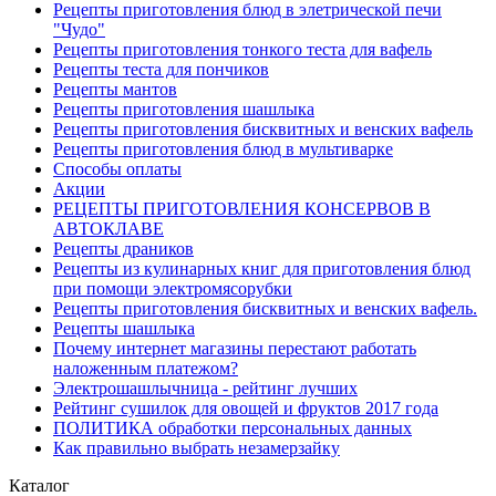
Рецепты приготовления блюд в элетрической печи
"Чудо"
Рецепты приготовления тонкого теста для вафель
Рецепты теста для пончиков
Рецепты мантов
Рецепты приготовления шашлыка
Рецепты приготовления бисквитных и венских вафель
Рецепты приготовления блюд в мультиварке
Способы оплаты
Акции
РЕЦЕПТЫ ПРИГОТОВЛЕНИЯ КОНСЕРВОВ В
АВТОКЛАВЕ
Рецепты драников
Рецепты из кулинарных книг для приготовления блюд
при помощи электромясорубки
Рецепты приготовления бисквитных и венских вафель.
Рецепты шашлыка
Почему интернет магазины перестают работать
наложенным платежом?
Электрошашлычница - рейтинг лучших
Рейтинг сушилок для овощей и фруктов 2017 года
ПОЛИТИКА обработки персональных данных
Как правильно выбрать незамерзайку
Каталог