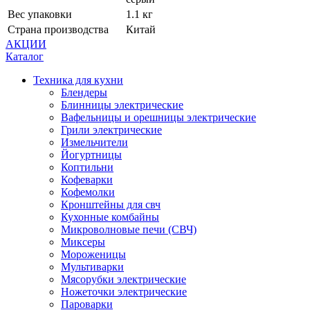
Вес упаковки
1.1 кг
Страна производства
Китай
АКЦИИ
Каталог
Техника для кухни
Блендеры
Блинницы электрические
Вафельницы и орешницы электрические
Грили электрические
Измельчители
Йогуртницы
Коптильни
Кофеварки
Кофемолки
Кронштейны для свч
Кухонные комбайны
Микроволновые печи (СВЧ)
Миксеры
Мороженицы
Мультиварки
Мясорубки электрические
Ножеточки электрические
Пароварки