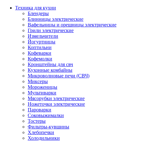
Техника для кухни
Блендеры
Блинницы электрические
Вафельницы и орешницы электрические
Грили электрические
Измельчители
Йогуртницы
Коптильни
Кофеварки
Кофемолки
Кронштейны для свч
Кухонные комбайны
Микроволновые печи (СВЧ)
Миксеры
Мороженицы
Мультиварки
Мясорубки электрические
Ножеточки электрические
Пароварки
Соковыжималки
Тостеры
Фильтры-кувшины
Хлебопечки
Холодильники