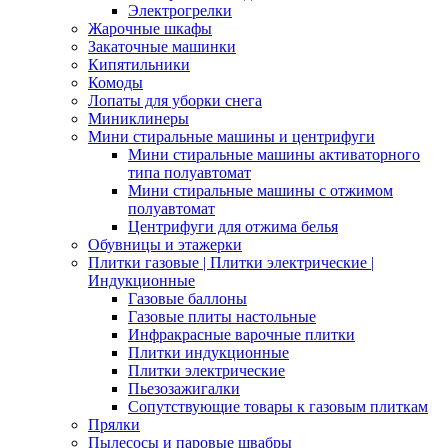
Электрогрелки
Жарочные шкафы
Закаточные машинки
Кипятильники
Комоды
Лопаты для уборки снега
Миниклинеры
Мини стиральные машины и центрифуги
Мини стиральные машины активаторного
типа полуавтомат
Мини стиральные машины с отжимом
полуавтомат
Центрифуги для отжима белья
Обувницы и этажерки
Плитки газовые | Плитки электрические |
Индукционные
Газовые баллоны
Газовые плиты настольные
Инфракрасные варочные плитки
Плитки индукционные
Плитки электрические
Пьезозажигалки
Сопутствующие товары к газовым плиткам
Прялки
Пылесосы и паровые швабры