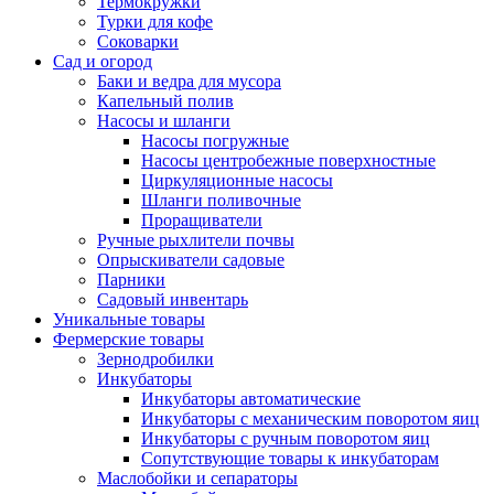
Термокружки
Турки для кофе
Соковарки
Сад и огород
Баки и ведра для мусора
Капельный полив
Насосы и шланги
Насосы погружные
Насосы центробежные поверхностные
Циркуляционные насосы
Шланги поливочные
Проращиватели
Ручные рыхлители почвы
Опрыскиватели садовые
Парники
Садовый инвентарь
Уникальные товары
Фермерские товары
Зернодробилки
Инкубаторы
Инкубаторы автоматические
Инкубаторы с механическим поворотом яиц
Инкубаторы с ручным поворотом яиц
Сопутствующие товары к инкубаторам
Маслобойки и сепараторы