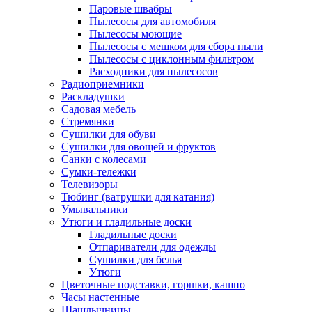
Паровые швабры
Пылесосы для автомобиля
Пылесосы моющие
Пылесосы с мешком для сбора пыли
Пылесосы с циклонным фильтром
Расходники для пылесосов
Радиоприемники
Раскладушки
Садовая мебель
Стремянки
Сушилки для обуви
Сушилки для овощей и фруктов
Санки с колесами
Сумки-тележки
Телевизоры
Тюбинг (ватрушки для катания)
Умывальники
Утюги и гладильные доски
Гладильные доски
Отпариватели для одежды
Сушилки для белья
Утюги
Цветочные подставки, горшки, кашпо
Часы настенные
Шашлычницы