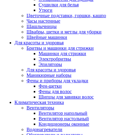
Сушилки для белья
Утюги
Цветочные подставки, горшки, кашпо
Часы настенные
Шашлычницы
Швабры, щетки и метлы для уборки
Швейные машинки
Для красоты и здоровья
Бритвы и машинки для стрижки
Машинки для стрижки
Электробритвы
Эпиляторы
Для красоты и здоровья
Маникюрные наборы
Фены и приборы для укладки
Фен-щетки
Фены для волос
Щипцы для завивки волос
Климатическая техника
Вентиляторы
Вентилятор напольный
Вентилятор настольный
Кондиционеры оконные
Водонагреватели
Обогреватели и радиаторы