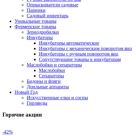
Опрыскиватели садовые
Парники
Садовый инвентарь
Уникальные товары
Фермерские товары
Зернодробилки
Инкубаторы
Инкубаторы автоматические
Инкубаторы с механическим поворотом яиц
Инкубаторы с ручным поворотом яиц
Сопутствующие товары к инкубаторам
Маслобойки и сепараторы
Маслобойки
Сепараторы
Бидоны и фляги
Доильные аппараты
Новый Год
Искусственные елки и сосны
Гирлянды
Горячие акции
-42%