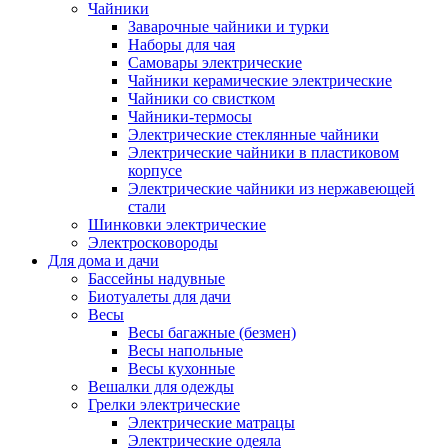
Чайники
Заварочные чайники и турки
Наборы для чая
Самовары электрические
Чайники керамические электрические
Чайники со свистком
Чайники-термосы
Электрические стеклянные чайники
Электрические чайники в пластиковом
корпусе
Электрические чайники из нержавеющей
стали
Шинковки электрические
Электросковороды
Для дома и дачи
Бассейны надувные
Биотуалеты для дачи
Весы
Весы багажные (безмен)
Весы напольные
Весы кухонные
Вешалки для одежды
Грелки электрические
Электрические матрацы
Электрические одеяла