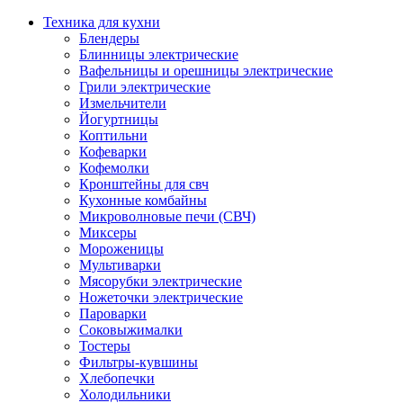
Техника для кухни
Блендеры
Блинницы электрические
Вафельницы и орешницы электрические
Грили электрические
Измельчители
Йогуртницы
Коптильни
Кофеварки
Кофемолки
Кронштейны для свч
Кухонные комбайны
Микроволновые печи (СВЧ)
Миксеры
Мороженицы
Мультиварки
Мясорубки электрические
Ножеточки электрические
Пароварки
Соковыжималки
Тостеры
Фильтры-кувшины
Хлебопечки
Холодильники