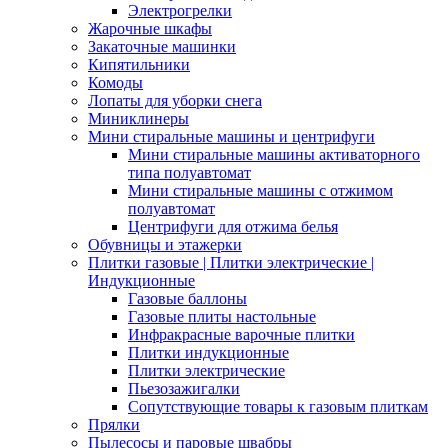
Электрогрелки
Жарочные шкафы
Закаточные машинки
Кипятильники
Комоды
Лопаты для уборки снега
Миниклинеры
Мини стиральные машины и центрифуги
Мини стиральные машины активаторного
типа полуавтомат
Мини стиральные машины с отжимом
полуавтомат
Центрифуги для отжима белья
Обувницы и этажерки
Плитки газовые | Плитки электрические |
Индукционные
Газовые баллоны
Газовые плиты настольные
Инфракрасные варочные плитки
Плитки индукционные
Плитки электрические
Пьезозажигалки
Сопутствующие товары к газовым плиткам
Прялки
Пылесосы и паровые швабры