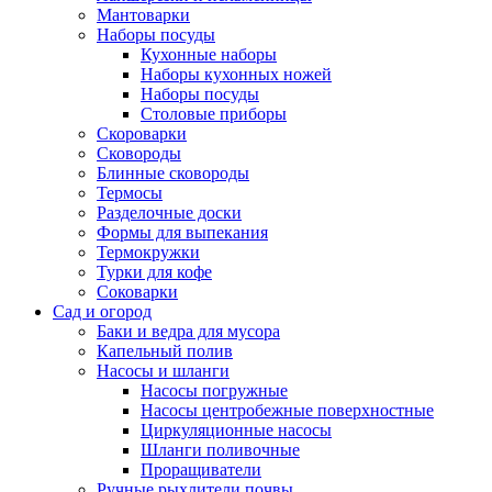
Мантоварки
Наборы посуды
Кухонные наборы
Наборы кухонных ножей
Наборы посуды
Столовые приборы
Скороварки
Сковороды
Блинные сковороды
Термосы
Разделочные доски
Формы для выпекания
Термокружки
Турки для кофе
Соковарки
Сад и огород
Баки и ведра для мусора
Капельный полив
Насосы и шланги
Насосы погружные
Насосы центробежные поверхностные
Циркуляционные насосы
Шланги поливочные
Проращиватели
Ручные рыхлители почвы