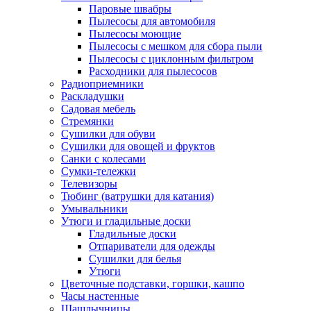
Паровые швабры
Пылесосы для автомобиля
Пылесосы моющие
Пылесосы с мешком для сбора пыли
Пылесосы с циклонным фильтром
Расходники для пылесосов
Радиоприемники
Раскладушки
Садовая мебель
Стремянки
Сушилки для обуви
Сушилки для овощей и фруктов
Санки с колесами
Сумки-тележки
Телевизоры
Тюбинг (ватрушки для катания)
Умывальники
Утюги и гладильные доски
Гладильные доски
Отпариватели для одежды
Сушилки для белья
Утюги
Цветочные подставки, горшки, кашпо
Часы настенные
Шашлычницы