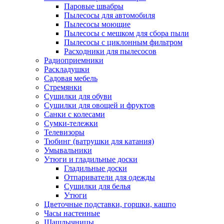
Паровые швабры
Пылесосы для автомобиля
Пылесосы моющие
Пылесосы с мешком для сбора пыли
Пылесосы с циклонным фильтром
Расходники для пылесосов
Радиоприемники
Раскладушки
Садовая мебель
Стремянки
Сушилки для обуви
Сушилки для овощей и фруктов
Санки с колесами
Сумки-тележки
Телевизоры
Тюбинг (ватрушки для катания)
Умывальники
Утюги и гладильные доски
Гладильные доски
Отпариватели для одежды
Сушилки для белья
Утюги
Цветочные подставки, горшки, кашпо
Часы настенные
Шашлычницы