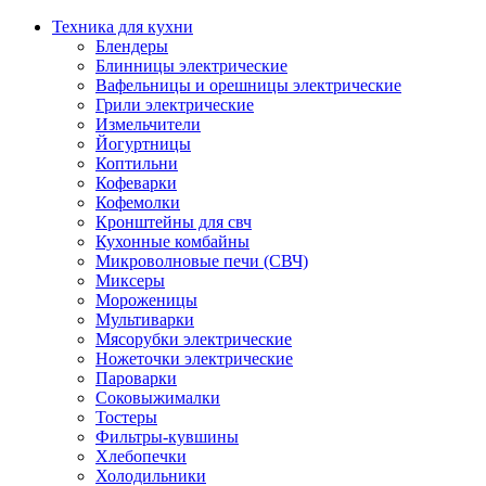
Техника для кухни
Блендеры
Блинницы электрические
Вафельницы и орешницы электрические
Грили электрические
Измельчители
Йогуртницы
Коптильни
Кофеварки
Кофемолки
Кронштейны для свч
Кухонные комбайны
Микроволновые печи (СВЧ)
Миксеры
Мороженицы
Мультиварки
Мясорубки электрические
Ножеточки электрические
Пароварки
Соковыжималки
Тостеры
Фильтры-кувшины
Хлебопечки
Холодильники