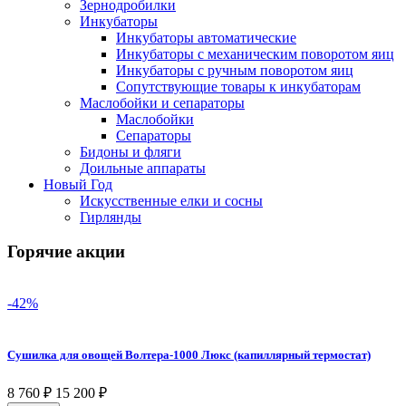
Зернодробилки
Инкубаторы
Инкубаторы автоматические
Инкубаторы с механическим поворотом яиц
Инкубаторы с ручным поворотом яиц
Сопутствующие товары к инкубаторам
Маслобойки и сепараторы
Маслобойки
Сепараторы
Бидоны и фляги
Доильные аппараты
Новый Год
Искусственные елки и сосны
Гирлянды
Горячие акции
-42%
Сушилка для овощей Волтера-1000 Люкс (капиллярный термостат)
8 760
₽
15 200
₽