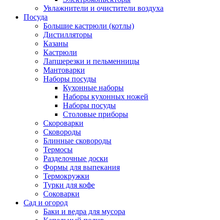
Увлажнители и очистители воздуха
Посуда
Большие кастрюли (котлы)
Дистилляторы
Казаны
Кастрюли
Лапшерезки и пельменницы
Мантоварки
Наборы посуды
Кухонные наборы
Наборы кухонных ножей
Наборы посуды
Столовые приборы
Скороварки
Сковороды
Блинные сковороды
Термосы
Разделочные доски
Формы для выпекания
Термокружки
Турки для кофе
Соковарки
Сад и огород
Баки и ведра для мусора