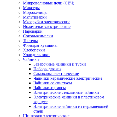
Микроволновые печи (СВЧ)
Миксеры
Мороженицы
Мультиварки
Мясорубки электрические
Ножеточки электрические
Пароварки
Соковыжималки
Тостеры
Фильтры-кувшины
Хлебопечки
Холодильники
Чайники
Заварочные чайники и турки
Наборы для чая
Самовары электрические
Чайники керамические электрические
Чайники со свистком
Чайники-термосы
Электрические стеклянные чайники
Электрические чайники в пластиковом
корпусе
Электрические чайники из нержавеющей
стали
Шинковки электрические