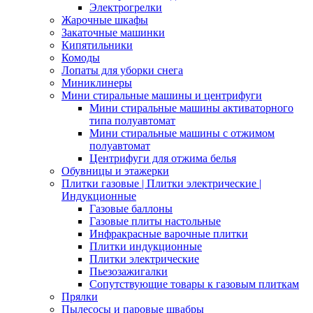
Электрогрелки
Жарочные шкафы
Закаточные машинки
Кипятильники
Комоды
Лопаты для уборки снега
Миниклинеры
Мини стиральные машины и центрифуги
Мини стиральные машины активаторного
типа полуавтомат
Мини стиральные машины с отжимом
полуавтомат
Центрифуги для отжима белья
Обувницы и этажерки
Плитки газовые | Плитки электрические |
Индукционные
Газовые баллоны
Газовые плиты настольные
Инфракрасные варочные плитки
Плитки индукционные
Плитки электрические
Пьезозажигалки
Сопутствующие товары к газовым плиткам
Прялки
Пылесосы и паровые швабры