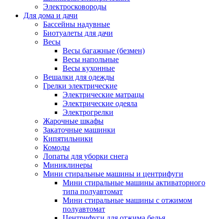
Электросковороды
Для дома и дачи
Бассейны надувные
Биотуалеты для дачи
Весы
Весы багажные (безмен)
Весы напольные
Весы кухонные
Вешалки для одежды
Грелки электрические
Электрические матрацы
Электрические одеяла
Электрогрелки
Жарочные шкафы
Закаточные машинки
Кипятильники
Комоды
Лопаты для уборки снега
Миниклинеры
Мини стиральные машины и центрифуги
Мини стиральные машины активаторного
типа полуавтомат
Мини стиральные машины с отжимом
полуавтомат
Центрифуги для отжима белья