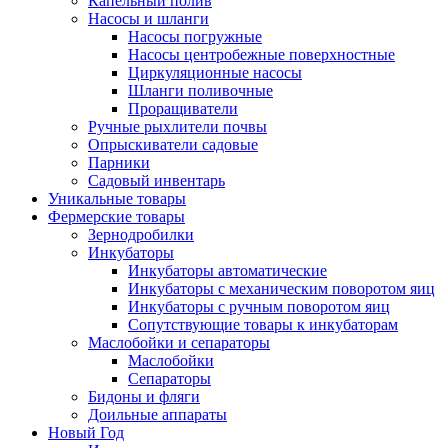
Капельный полив
Насосы и шланги
Насосы погружные
Насосы центробежные поверхностные
Циркуляционные насосы
Шланги поливочные
Проращиватели
Ручные рыхлители почвы
Опрыскиватели садовые
Парники
Садовый инвентарь
Уникальные товары
Фермерские товары
Зернодробилки
Инкубаторы
Инкубаторы автоматические
Инкубаторы с механическим поворотом яиц
Инкубаторы с ручным поворотом яиц
Сопутствующие товары к инкубаторам
Маслобойки и сепараторы
Маслобойки
Сепараторы
Бидоны и фляги
Доильные аппараты
Новый Год