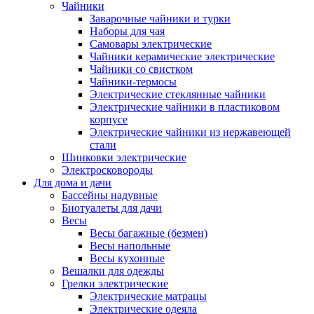
Чайники
Заварочные чайники и турки
Наборы для чая
Самовары электрические
Чайники керамические электрические
Чайники со свистком
Чайники-термосы
Электрические стеклянные чайники
Электрические чайники в пластиковом
корпусе
Электрические чайники из нержавеющей
стали
Шинковки электрические
Электросковороды
Для дома и дачи
Бассейны надувные
Биотуалеты для дачи
Весы
Весы багажные (безмен)
Весы напольные
Весы кухонные
Вешалки для одежды
Грелки электрические
Электрические матрацы
Электрические одеяла