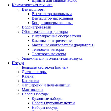
Щипцы для завивки волос
Климатическая техника
Вентиляторы
Вентилятор напольный
Вентилятор настольный
Кондиционеры оконные
Водонагреватели
Обогреватели и радиаторы
Инфракрасные обогреватели
Камины электрические
Масляные обогреватели (радиаторы)
Тепловентиляторы
Электроконвекторы
Увлажнители и очистители воздуха
Посуда
Большие кастрюли (котлы)
Дистилляторы
Казаны
Кастрюли
Лапшерезки и пельменницы
Мантоварки
Наборы посуды
Кухонные наборы
Наборы кухонных ножей
Наборы посуды