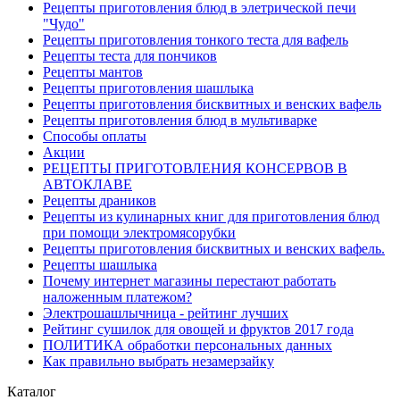
Рецепты приготовления блюд в элетрической печи
"Чудо"
Рецепты приготовления тонкого теста для вафель
Рецепты теста для пончиков
Рецепты мантов
Рецепты приготовления шашлыка
Рецепты приготовления бисквитных и венских вафель
Рецепты приготовления блюд в мультиварке
Способы оплаты
Акции
РЕЦЕПТЫ ПРИГОТОВЛЕНИЯ КОНСЕРВОВ В
АВТОКЛАВЕ
Рецепты драников
Рецепты из кулинарных книг для приготовления блюд
при помощи электромясорубки
Рецепты приготовления бисквитных и венских вафель.
Рецепты шашлыка
Почему интернет магазины перестают работать
наложенным платежом?
Электрошашлычница - рейтинг лучших
Рейтинг сушилок для овощей и фруктов 2017 года
ПОЛИТИКА обработки персональных данных
Как правильно выбрать незамерзайку
Каталог