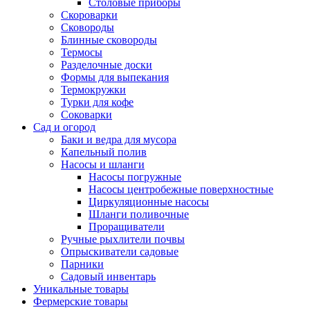
Столовые приборы
Скороварки
Сковороды
Блинные сковороды
Термосы
Разделочные доски
Формы для выпекания
Термокружки
Турки для кофе
Соковарки
Сад и огород
Баки и ведра для мусора
Капельный полив
Насосы и шланги
Насосы погружные
Насосы центробежные поверхностные
Циркуляционные насосы
Шланги поливочные
Проращиватели
Ручные рыхлители почвы
Опрыскиватели садовые
Парники
Садовый инвентарь
Уникальные товары
Фермерские товары