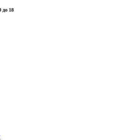
0 до 18
"