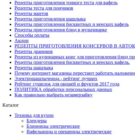
Рецепты приготовления тонкого теста для вафель
Рецепты теста для пончиков
Рецепты мантов
Рецепты приготовления шашлыка
Рецепты приготовления бисквитных и венских вафель
Рецепты приготовления блюд в мультиварке
Способы оплаты
Акции
РЕЦЕПТЫ ПРИГОТОВЛЕНИЯ КОНСЕРВОВ В АВТО
Рецепты драников
Рецепты из кулинарных книг для приготовления блюд п
Рецепты приготовления бисквитных и венских вафель.
Рецепты шашлыка
Почему интернет магазины перестают работать наложен
Электрошашлычница - рейтинг лучших
Рейтинг сушилок для овощей и фруктов 2017 года
ПОЛИТИКА обработки персональных данных
Как правильно выбрать незамерзайку
Каталог
Техника для кухни
Блендеры
Блинницы электрические
Вафельницы и орешницы электрические