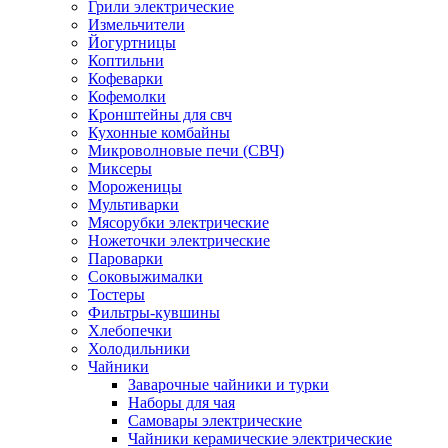
Грили электрические
Измельчители
Йогуртницы
Коптильни
Кофеварки
Кофемолки
Кронштейны для свч
Кухонные комбайны
Микроволновые печи (СВЧ)
Миксеры
Мороженицы
Мультиварки
Мясорубки электрические
Ножеточки электрические
Пароварки
Соковыжималки
Тостеры
Фильтры-кувшины
Хлебопечки
Холодильники
Чайники
Заварочные чайники и турки
Наборы для чая
Самовары электрические
Чайники керамические электрические