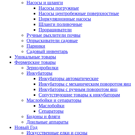
Насосы и шланги
Насосы погружные
Насосы центробежные поверхностные
Циркуляционные насосы
Шланги поливочные
Проращиватели
Ручные рыхлители почвы
Опрыскиватели садовые
Парники
Садовый инвентарь
Уникальные товары
Фермерские товары
Зернодробилки
Инкубаторы
Инкубаторы автоматические
Инкубаторы с механическим поворотом яиц
Инкубаторы с ручным поворотом яиц
Сопутствующие товары к инкубаторам
Маслобойки и сепараторы
Маслобойки
Сепараторы
Бидоны и фляги
Доильные аппараты
Новый Год
Искусственные елки и сосны