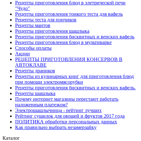
Рецепты приготовления блюд в элетрической печи
"Чудо"
Рецепты приготовления тонкого теста для вафель
Рецепты теста для пончиков
Рецепты мантов
Рецепты приготовления шашлыка
Рецепты приготовления бисквитных и венских вафель
Рецепты приготовления блюд в мультиварке
Способы оплаты
Акции
РЕЦЕПТЫ ПРИГОТОВЛЕНИЯ КОНСЕРВОВ В
АВТОКЛАВЕ
Рецепты драников
Рецепты из кулинарных книг для приготовления блюд
при помощи электромясорубки
Рецепты приготовления бисквитных и венских вафель.
Рецепты шашлыка
Почему интернет магазины перестают работать
наложенным платежом?
Электрошашлычница - рейтинг лучших
Рейтинг сушилок для овощей и фруктов 2017 года
ПОЛИТИКА обработки персональных данных
Как правильно выбрать незамерзайку
Каталог