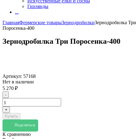
Искусственные елки и сосны
Гирлянды
...
Главная
Фермерские товары
Зернодробилки
Зернодробилка Три
Поросенка-400
Зернодробилка Три Поросенка-400
Артикул:
57168
Нет в наличии
5 270
₽
-
+
Купить
Поделиться
К сравнению