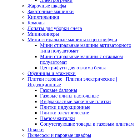
Электрогрелки
Жарочные шкафы
Закаточные машинки
Кипятильники
Комоды
Лопаты для уборки снега
Миниклинеры
Мини стиральные машины и центрифуги
Мини стиральные машины активаторного
типа полуавтомат
Мини стиральные машины с отжимом
полуавтомат
Центрифуги для отжима белья
Обувницы и этажерки
Плитки газовые | Плитки электрические |
Индукционные
Газовые баллоны
Газовые плиты настольные
Инфракрасные варочные плитки
Плитки индукционные
Плитки электрические
Пьезозажигалки
Сопутствующие товары к газовым плиткам
Прялки
Пылесосы и паровые швабры