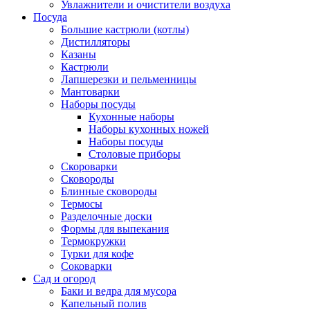
Увлажнители и очистители воздуха
Посуда
Большие кастрюли (котлы)
Дистилляторы
Казаны
Кастрюли
Лапшерезки и пельменницы
Мантоварки
Наборы посуды
Кухонные наборы
Наборы кухонных ножей
Наборы посуды
Столовые приборы
Скороварки
Сковороды
Блинные сковороды
Термосы
Разделочные доски
Формы для выпекания
Термокружки
Турки для кофе
Соковарки
Сад и огород
Баки и ведра для мусора
Капельный полив