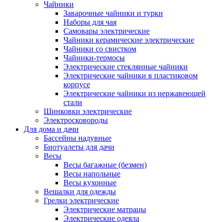
Чайники
Заварочные чайники и турки
Наборы для чая
Самовары электрические
Чайники керамические электрические
Чайники со свистком
Чайники-термосы
Электрические стеклянные чайники
Электрические чайники в пластиковом
корпусе
Электрические чайники из нержавеющей
стали
Шинковки электрические
Электросковороды
Для дома и дачи
Бассейны надувные
Биотуалеты для дачи
Весы
Весы багажные (безмен)
Весы напольные
Весы кухонные
Вешалки для одежды
Грелки электрические
Электрические матрацы
Электрические одеяла