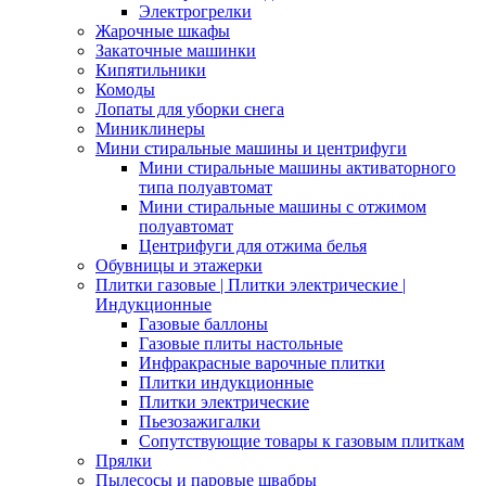
Электрогрелки
Жарочные шкафы
Закаточные машинки
Кипятильники
Комоды
Лопаты для уборки снега
Миниклинеры
Мини стиральные машины и центрифуги
Мини стиральные машины активаторного
типа полуавтомат
Мини стиральные машины с отжимом
полуавтомат
Центрифуги для отжима белья
Обувницы и этажерки
Плитки газовые | Плитки электрические |
Индукционные
Газовые баллоны
Газовые плиты настольные
Инфракрасные варочные плитки
Плитки индукционные
Плитки электрические
Пьезозажигалки
Сопутствующие товары к газовым плиткам
Прялки
Пылесосы и паровые швабры