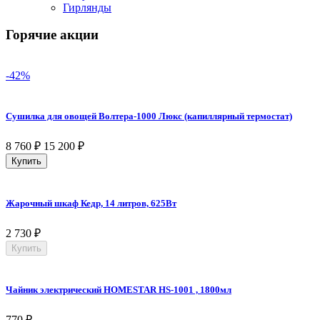
Гирлянды
Горячие акции
-42%
Сушилка для овощей Волтера-1000 Люкс (капиллярный термостат)
8 760
₽
15 200
₽
Купить
Жарочный шкаф Кедр, 14 литров, 625Вт
2 730
₽
Купить
Чайник электрический HOMESTAR HS-1001 , 1800мл
770
₽