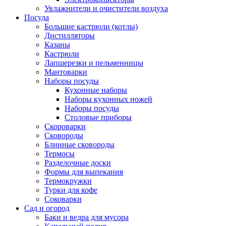
Увлажнители и очистители воздуха
Посуда
Большие кастрюли (котлы)
Дистилляторы
Казаны
Кастрюли
Лапшерезки и пельменницы
Мантоварки
Наборы посуды
Кухонные наборы
Наборы кухонных ножей
Наборы посуды
Столовые приборы
Скороварки
Сковороды
Блинные сковороды
Термосы
Разделочные доски
Формы для выпекания
Термокружки
Турки для кофе
Соковарки
Сад и огород
Баки и ведра для мусора