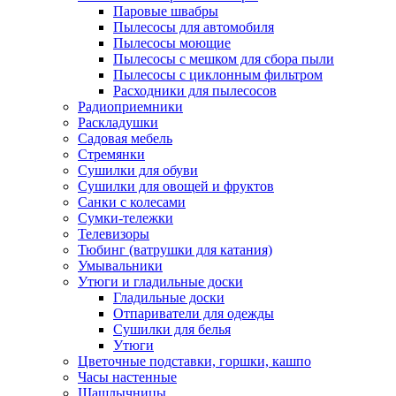
Паровые швабры
Пылесосы для автомобиля
Пылесосы моющие
Пылесосы с мешком для сбора пыли
Пылесосы с циклонным фильтром
Расходники для пылесосов
Радиоприемники
Раскладушки
Садовая мебель
Стремянки
Сушилки для обуви
Сушилки для овощей и фруктов
Санки с колесами
Сумки-тележки
Телевизоры
Тюбинг (ватрушки для катания)
Умывальники
Утюги и гладильные доски
Гладильные доски
Отпариватели для одежды
Сушилки для белья
Утюги
Цветочные подставки, горшки, кашпо
Часы настенные
Шашлычницы