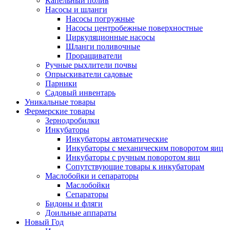
Капельный полив
Насосы и шланги
Насосы погружные
Насосы центробежные поверхностные
Циркуляционные насосы
Шланги поливочные
Проращиватели
Ручные рыхлители почвы
Опрыскиватели садовые
Парники
Садовый инвентарь
Уникальные товары
Фермерские товары
Зернодробилки
Инкубаторы
Инкубаторы автоматические
Инкубаторы с механическим поворотом яиц
Инкубаторы с ручным поворотом яиц
Сопутствующие товары к инкубаторам
Маслобойки и сепараторы
Маслобойки
Сепараторы
Бидоны и фляги
Доильные аппараты
Новый Год