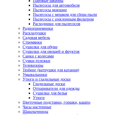
Паровые швабры
Пылесосы для автомобиля
Пылесосы моющие
Пылесосы с мешком для сбора пыли
Пылесосы с циклонным фильтром
Расходники для пылесосов
Радиоприемники
Раскладушки
Садовая мебель
Стремянки
Сушилки для обуви
Сушилки для овощей и фруктов
Санки с колесами
Сумки-тележки
Телевизоры
Тюбинг (ватрушки для катания)
Умывальники
Утюги и гладильные доски
Гладильные доски
Отпариватели для одежды
Сушилки для белья
Утюги
Цветочные подставки, горшки, кашпо
Часы настенные
Шашлычницы