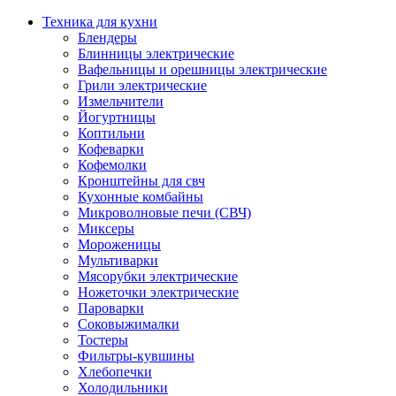
Техника для кухни
Блендеры
Блинницы электрические
Вафельницы и орешницы электрические
Грили электрические
Измельчители
Йогуртницы
Коптильни
Кофеварки
Кофемолки
Кронштейны для свч
Кухонные комбайны
Микроволновые печи (СВЧ)
Миксеры
Мороженицы
Мультиварки
Мясорубки электрические
Ножеточки электрические
Пароварки
Соковыжималки
Тостеры
Фильтры-кувшины
Хлебопечки
Холодильники