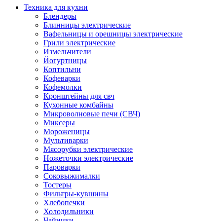
Техника для кухни
Блендеры
Блинницы электрические
Вафельницы и орешницы электрические
Грили электрические
Измельчители
Йогуртницы
Коптильни
Кофеварки
Кофемолки
Кронштейны для свч
Кухонные комбайны
Микроволновые печи (СВЧ)
Миксеры
Мороженицы
Мультиварки
Мясорубки электрические
Ножеточки электрические
Пароварки
Соковыжималки
Тостеры
Фильтры-кувшины
Хлебопечки
Холодильники
Чайники