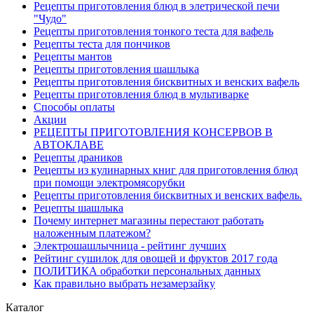
Рецепты приготовления блюд в элетрической печи
"Чудо"
Рецепты приготовления тонкого теста для вафель
Рецепты теста для пончиков
Рецепты мантов
Рецепты приготовления шашлыка
Рецепты приготовления бисквитных и венских вафель
Рецепты приготовления блюд в мультиварке
Способы оплаты
Акции
РЕЦЕПТЫ ПРИГОТОВЛЕНИЯ КОНСЕРВОВ В
АВТОКЛАВЕ
Рецепты драников
Рецепты из кулинарных книг для приготовления блюд
при помощи электромясорубки
Рецепты приготовления бисквитных и венских вафель.
Рецепты шашлыка
Почему интернет магазины перестают работать
наложенным платежом?
Электрошашлычница - рейтинг лучших
Рейтинг сушилок для овощей и фруктов 2017 года
ПОЛИТИКА обработки персональных данных
Как правильно выбрать незамерзайку
Каталог