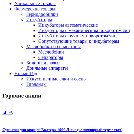
Уникальные товары
Фермерские товары
Зернодробилки
Инкубаторы
Инкубаторы автоматические
Инкубаторы с механическим поворотом яиц
Инкубаторы с ручным поворотом яиц
Сопутствующие товары к инкубаторам
Маслобойки и сепараторы
Маслобойки
Сепараторы
Бидоны и фляги
Доильные аппараты
Новый Год
Искусственные елки и сосны
Гирлянды
Горячие акции
-42%
Сушилка для овощей Волтера-1000 Люкс (капиллярный термостат)