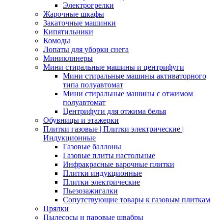
Электрогрелки
Жарочные шкафы
Закаточные машинки
Кипятильники
Комоды
Лопаты для уборки снега
Миниклинеры
Мини стиральные машины и центрифуги
Мини стиральные машины активаторного
типа полуавтомат
Мини стиральные машины с отжимом
полуавтомат
Центрифуги для отжима белья
Обувницы и этажерки
Плитки газовые | Плитки электрические |
Индукционные
Газовые баллоны
Газовые плиты настольные
Инфракрасные варочные плитки
Плитки индукционные
Плитки электрические
Пьезозажигалки
Сопутствующие товары к газовым плиткам
Прялки
Пылесосы и паровые швабры