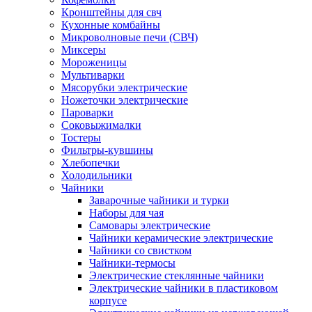
Кронштейны для свч
Кухонные комбайны
Микроволновые печи (СВЧ)
Миксеры
Мороженицы
Мультиварки
Мясорубки электрические
Ножеточки электрические
Пароварки
Соковыжималки
Тостеры
Фильтры-кувшины
Хлебопечки
Холодильники
Чайники
Заварочные чайники и турки
Наборы для чая
Самовары электрические
Чайники керамические электрические
Чайники со свистком
Чайники-термосы
Электрические стеклянные чайники
Электрические чайники в пластиковом
корпусе