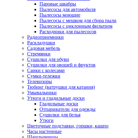
Паровые швабры
Пылесосы для автомобиля
Пылесосы моющие
Пылесосы с мешком для сбора пыли
Пылесосы с циклонным фильтром
Расходники для пылесосов
Радиоприемники
Раскладушки
Садовая мебель
Стремянки
Сушилки для обуви
Сушилки для овощей и фруктов
Санки с колесами
Сумки-тележки
Телевизоры
Тюбинг (ватрушки для катания)
Умывальники
Утюги и гладильные доски
Гладильные доски
Отпариватели для одежды
Сушилки для белья
Утюги
Цветочные подставки, горшки, кашпо
Часы настенные
Шашлычницы