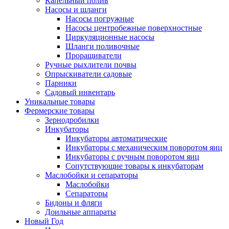
Капельный полив
Насосы и шланги
Насосы погружные
Насосы центробежные поверхностные
Циркуляционные насосы
Шланги поливочные
Проращиватели
Ручные рыхлители почвы
Опрыскиватели садовые
Парники
Садовый инвентарь
Уникальные товары
Фермерские товары
Зернодробилки
Инкубаторы
Инкубаторы автоматические
Инкубаторы с механическим поворотом яиц
Инкубаторы с ручным поворотом яиц
Сопутствующие товары к инкубаторам
Маслобойки и сепараторы
Маслобойки
Сепараторы
Бидоны и фляги
Доильные аппараты
Новый Год