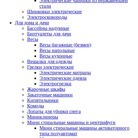
Электрические чайники из нержавеющей
стали
Шинковки электрические
Электросковороды
Для дома и дачи
Бассейны надувные
Биотуалеты для дачи
Весы
Весы багажные (безмен)
Весы напольные
Весы кухонные
Вешалки для одежды
Грелки электрические
Электрические матрацы
Электрические одеяла
Электрогрелки
Жарочные шкафы
Закаточные машинки
Кипятильники
Комоды
Лопаты для уборки снега
Миниклинеры
Мини стиральные машины и центрифуги
Мини стиральные машины активаторного
типа полуавтомат