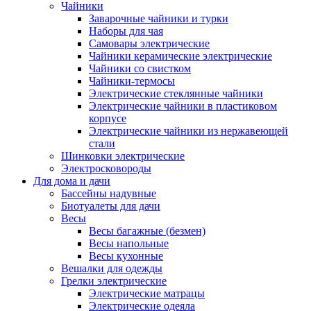
Чайники
Заварочные чайники и турки
Наборы для чая
Самовары электрические
Чайники керамические электрические
Чайники со свистком
Чайники-термосы
Электрические стеклянные чайники
Электрические чайники в пластиковом
корпусе
Электрические чайники из нержавеющей
стали
Шинковки электрические
Электросковороды
Для дома и дачи
Бассейны надувные
Биотуалеты для дачи
Весы
Весы багажные (безмен)
Весы напольные
Весы кухонные
Вешалки для одежды
Грелки электрические
Электрические матрацы
Электрические одеяла