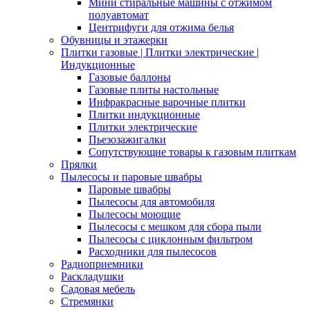
Мини стиральные машины с отжимом
полуавтомат
Центрифуги для отжима белья
Обувницы и этажерки
Плитки газовые | Плитки электрические |
Индукционные
Газовые баллоны
Газовые плиты настольные
Инфракрасные варочные плитки
Плитки индукционные
Плитки электрические
Пьезозажигалки
Сопутствующие товары к газовым плиткам
Прялки
Пылесосы и паровые швабры
Паровые швабры
Пылесосы для автомобиля
Пылесосы моющие
Пылесосы с мешком для сбора пыли
Пылесосы с циклонным фильтром
Расходники для пылесосов
Радиоприемники
Раскладушки
Садовая мебель
Стремянки