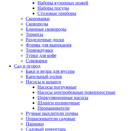
Наборы кухонных ножей
Наборы посуды
Столовые приборы
Скороварки
Сковороды
Блинные сковороды
Термосы
Разделочные доски
Формы для выпекания
Термокружки
Турки для кофе
Соковарки
Сад и огород
Баки и ведра для мусора
Капельный полив
Насосы и шланги
Насосы погружные
Насосы центробежные поверхностные
Циркуляционные насосы
Шланги поливочные
Проращиватели
Ручные рыхлители почвы
Опрыскиватели садовые
Парники
Садовый инвентарь