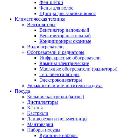
Фен-щетки
Фены для волос
Щипцы для завивки волос
Климатическая техника
Вентиляторы
Вентилятор напольный
Вентилятор настольный
Кондиционеры оконные
Водонагреватели
Обогреватели и радиаторы
Инфракрасные обогреватели
Камины электрические
Масляные обогреватели (радиаторы)
Тепловентиляторы
Электроконвекторы
Увлажнители и очистители воздуха
Посуда
Большие кастрюли (котлы)
Дистилляторы
Казаны
Кастрюли
Лапшерезки и пельменницы
Мантоварки
Наборы посуды
Кухонные наборы