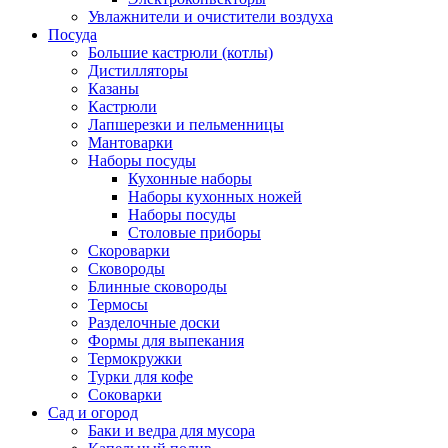
Увлажнители и очистители воздуха
Посуда
Большие кастрюли (котлы)
Дистилляторы
Казаны
Кастрюли
Лапшерезки и пельменницы
Мантоварки
Наборы посуды
Кухонные наборы
Наборы кухонных ножей
Наборы посуды
Столовые приборы
Скороварки
Сковороды
Блинные сковороды
Термосы
Разделочные доски
Формы для выпекания
Термокружки
Турки для кофе
Соковарки
Сад и огород
Баки и ведра для мусора