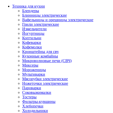
Техника для кухни
Блендеры
Блинницы электрические
Вафельницы и орешницы электрические
Грили электрические
Измельчители
Йогуртницы
Коптильни
Кофеварки
Кофемолки
Кронштейны для свч
Кухонные комбайны
Микроволновые печи (СВЧ)
Миксеры
Мороженицы
Мультиварки
Мясорубки электрические
Ножеточки электрические
Пароварки
Соковыжималки
Тостеры
Фильтры-кувшины
Хлебопечки
Холодильники