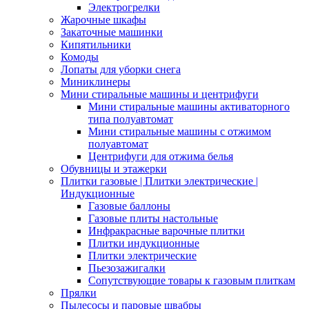
Электрогрелки
Жарочные шкафы
Закаточные машинки
Кипятильники
Комоды
Лопаты для уборки снега
Миниклинеры
Мини стиральные машины и центрифуги
Мини стиральные машины активаторного
типа полуавтомат
Мини стиральные машины с отжимом
полуавтомат
Центрифуги для отжима белья
Обувницы и этажерки
Плитки газовые | Плитки электрические |
Индукционные
Газовые баллоны
Газовые плиты настольные
Инфракрасные варочные плитки
Плитки индукционные
Плитки электрические
Пьезозажигалки
Сопутствующие товары к газовым плиткам
Прялки
Пылесосы и паровые швабры