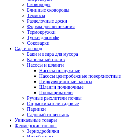
Сковороды
Блинные сковороды
Термосы
Разделочные доски
Формы для выпекания
Термокружки
Турки для кофе
Соковарки
Сад и огород
Баки и ведра для мусора
Капельный полив
Насосы и шланги
Насосы погружные
Насосы центробежные поверхностные
Циркуляционные насосы
Шланги поливочные
Проращиватели
Ручные рыхлители почвы
Опрыскиватели садовые
Парники
Садовый инвентарь
Уникальные товары
Фермерские товары
Зернодробилки
Инкубаторы