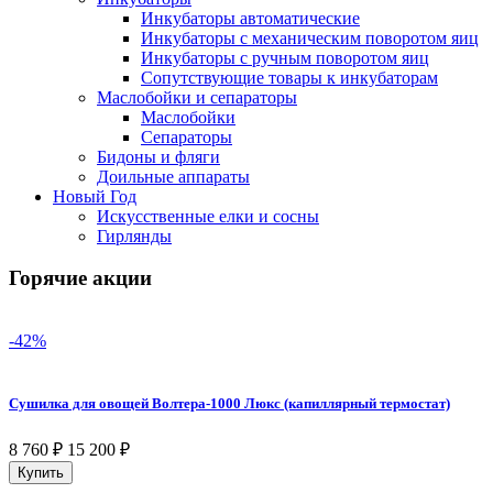
Инкубаторы автоматические
Инкубаторы с механическим поворотом яиц
Инкубаторы с ручным поворотом яиц
Сопутствующие товары к инкубаторам
Маслобойки и сепараторы
Маслобойки
Сепараторы
Бидоны и фляги
Доильные аппараты
Новый Год
Искусственные елки и сосны
Гирлянды
Горячие акции
-42%
Сушилка для овощей Волтера-1000 Люкс (капиллярный термостат)
8 760
₽
15 200
₽
Купить