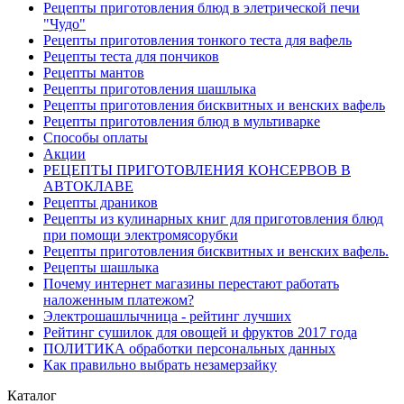
Рецепты приготовления блюд в элетрической печи
"Чудо"
Рецепты приготовления тонкого теста для вафель
Рецепты теста для пончиков
Рецепты мантов
Рецепты приготовления шашлыка
Рецепты приготовления бисквитных и венских вафель
Рецепты приготовления блюд в мультиварке
Способы оплаты
Акции
РЕЦЕПТЫ ПРИГОТОВЛЕНИЯ КОНСЕРВОВ В
АВТОКЛАВЕ
Рецепты драников
Рецепты из кулинарных книг для приготовления блюд
при помощи электромясорубки
Рецепты приготовления бисквитных и венских вафель.
Рецепты шашлыка
Почему интернет магазины перестают работать
наложенным платежом?
Электрошашлычница - рейтинг лучших
Рейтинг сушилок для овощей и фруктов 2017 года
ПОЛИТИКА обработки персональных данных
Как правильно выбрать незамерзайку
Каталог