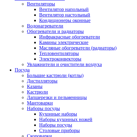
Вентиляторы
Вентилятор напольный
Вентилятор настольный
Кондиционеры оконные
Водонагреватели
Обогреватели и радиаторы
Инфракрасные обогреватели
Камины электрические
Масляные обогреватели (радиаторы)
Тепловентиляторы
Электроконвекторы
Увлажнители и очистители воздуха
Посуда
Большие кастрюли (котлы)
Дистилляторы
Казаны
Кастрюли
Лапшерезки и пельменницы
Мантоварки
Наборы посуды
Кухонные наборы
Наборы кухонных ножей
Наборы посуды
Столовые приборы
Скороварки