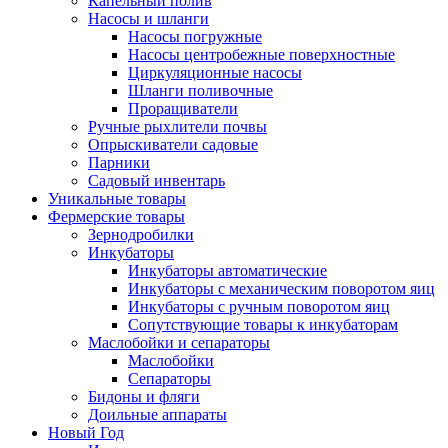
Капельный полив
Насосы и шланги
Насосы погружные
Насосы центробежные поверхностные
Циркуляционные насосы
Шланги поливочные
Проращиватели
Ручные рыхлители почвы
Опрыскиватели садовые
Парники
Садовый инвентарь
Уникальные товары
Фермерские товары
Зернодробилки
Инкубаторы
Инкубаторы автоматические
Инкубаторы с механическим поворотом яиц
Инкубаторы с ручным поворотом яиц
Сопутствующие товары к инкубаторам
Маслобойки и сепараторы
Маслобойки
Сепараторы
Бидоны и фляги
Доильные аппараты
Новый Год