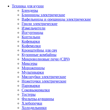
Техника для кухни
Блендеры
Блинницы электрические
Вафельницы и орешницы электрические
Грили электрические
Измельчители
Йогуртницы
Коптильни
Кофеварки
Кофемолки
Кронштейны для свч
Кухонные комбайны
Микроволновые печи (СВЧ)
Миксеры
Мороженицы
Мультиварки
Мясорубки электрические
Ножеточки электрические
Пароварки
Соковыжималки
Тостеры
Фильтры-кувшины
Хлебопечки
Холодильники