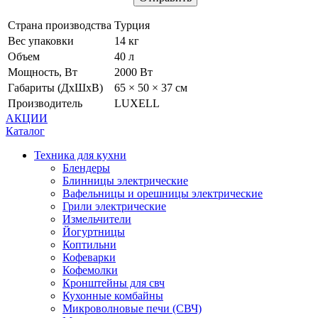
Страна производства
Турция
Вес упаковки
14 кг
Объем
40 л
Мощность, Вт
2000 Вт
Габариты (ДхШхВ)
65 × 50 × 37 см
Производитель
LUXELL
АКЦИИ
Каталог
Техника для кухни
Блендеры
Блинницы электрические
Вафельницы и орешницы электрические
Грили электрические
Измельчители
Йогуртницы
Коптильни
Кофеварки
Кофемолки
Кронштейны для свч
Кухонные комбайны
Микроволновые печи (СВЧ)