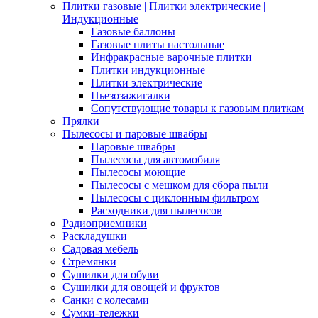
Плитки газовые | Плитки электрические |
Индукционные
Газовые баллоны
Газовые плиты настольные
Инфракрасные варочные плитки
Плитки индукционные
Плитки электрические
Пьезозажигалки
Сопутствующие товары к газовым плиткам
Прялки
Пылесосы и паровые швабры
Паровые швабры
Пылесосы для автомобиля
Пылесосы моющие
Пылесосы с мешком для сбора пыли
Пылесосы с циклонным фильтром
Расходники для пылесосов
Радиоприемники
Раскладушки
Садовая мебель
Стремянки
Сушилки для обуви
Сушилки для овощей и фруктов
Санки с колесами
Сумки-тележки