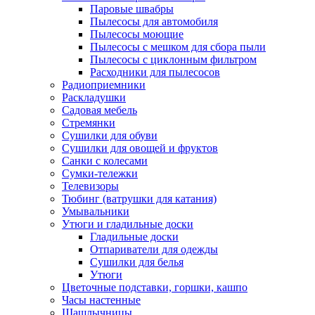
Паровые швабры
Пылесосы для автомобиля
Пылесосы моющие
Пылесосы с мешком для сбора пыли
Пылесосы с циклонным фильтром
Расходники для пылесосов
Радиоприемники
Раскладушки
Садовая мебель
Стремянки
Сушилки для обуви
Сушилки для овощей и фруктов
Санки с колесами
Сумки-тележки
Телевизоры
Тюбинг (ватрушки для катания)
Умывальники
Утюги и гладильные доски
Гладильные доски
Отпариватели для одежды
Сушилки для белья
Утюги
Цветочные подставки, горшки, кашпо
Часы настенные
Шашлычницы