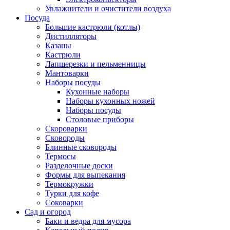
Увлажнители и очистители воздуха
Посуда
Большие кастрюли (котлы)
Дистилляторы
Казаны
Кастрюли
Лапшерезки и пельменницы
Мантоварки
Наборы посуды
Кухонные наборы
Наборы кухонных ножей
Наборы посуды
Столовые приборы
Скороварки
Сковороды
Блинные сковороды
Термосы
Разделочные доски
Формы для выпекания
Термокружки
Турки для кофе
Соковарки
Сад и огород
Баки и ведра для мусора