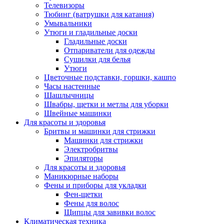
Телевизоры
Тюбинг (ватрушки для катания)
Умывальники
Утюги и гладильные доски
Гладильные доски
Отпариватели для одежды
Сушилки для белья
Утюги
Цветочные подставки, горшки, кашпо
Часы настенные
Шашлычницы
Швабры, щетки и метлы для уборки
Швейные машинки
Для красоты и здоровья
Бритвы и машинки для стрижки
Машинки для стрижки
Электробритвы
Эпиляторы
Для красоты и здоровья
Маникюрные наборы
Фены и приборы для укладки
Фен-щетки
Фены для волос
Щипцы для завивки волос
Климатическая техника