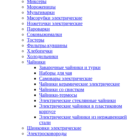
Миксеры
Мороженицы
Мультиварки
Мясорубки электрические
Ножеточки электрические
Пароварки
Соковыжималки
Тостеры
Фильтры-кувшины
Хлебопечки
Холодильники
Чайники
Заварочные чайники и турки
Наборы для чая
Самовары электрические
Чайники керамические электрические
Чайники со свистком
Чайники-термосы
Электрические стеклянные чайники
Электрические чайники в пластиковом
корпусе
Электрические чайники из нержавеющей
стали
Шинковки электрические
Электросковороды