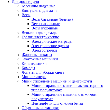
Для дома и дачи
Бассейны надувные
Биотуалеты для дачи
Весы
Весы багажные (безмен)
Весы напольные
Весы кухонные
Вешалки для одежды
Грелки электрические
Электрические матрацы
Электрические одеяла
Электрогрелки
Жарочные шкафы
Закаточные машинки
Кипятильники
Комоды
Лопаты для уборки снега
Миниклинеры
Мини стиральные машины и центрифуги
Мини стиральные машины активаторного
типа полуавтомат
Мини стиральные машины с отжимом
полуавтомат
Центрифуги для отжима белья
Обувницы и этажерки