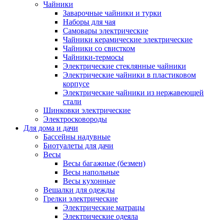
Чайники
Заварочные чайники и турки
Наборы для чая
Самовары электрические
Чайники керамические электрические
Чайники со свистком
Чайники-термосы
Электрические стеклянные чайники
Электрические чайники в пластиковом
корпусе
Электрические чайники из нержавеющей
стали
Шинковки электрические
Электросковороды
Для дома и дачи
Бассейны надувные
Биотуалеты для дачи
Весы
Весы багажные (безмен)
Весы напольные
Весы кухонные
Вешалки для одежды
Грелки электрические
Электрические матрацы
Электрические одеяла