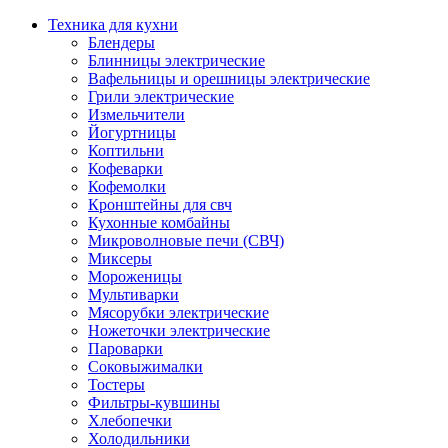
Техника для кухни
Блендеры
Блинницы электрические
Вафельницы и орешницы электрические
Грили электрические
Измельчители
Йогуртницы
Коптильни
Кофеварки
Кофемолки
Кронштейны для свч
Кухонные комбайны
Микроволновые печи (СВЧ)
Миксеры
Мороженицы
Мультиварки
Мясорубки электрические
Ножеточки электрические
Пароварки
Соковыжималки
Тостеры
Фильтры-кувшины
Хлебопечки
Холодильники