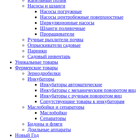
Капельный полив
Насосы и шланги
Насосы погружные
Насосы центробежные поверхностные
Циркуляционные насосы
Шланги поливочные
Проращиватели
Ручные рыхлители почвы
Опрыскиватели садовые
Парники
Садовый инвентарь
Уникальные товары
Фермерские товары
Зернодробилки
Инкубаторы
Инкубаторы автоматические
Инкубаторы с механическим поворотом яиц
Инкубаторы с ручным поворотом яиц
Сопутствующие товары к инкубаторам
Маслобойки и сепараторы
Маслобойки
Сепараторы
Бидоны и фляги
Доильные аппараты
Новый Год