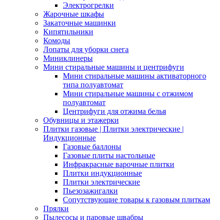
Электрогрелки
Жарочные шкафы
Закаточные машинки
Кипятильники
Комоды
Лопаты для уборки снега
Миниклинеры
Мини стиральные машины и центрифуги
Мини стиральные машины активаторного
типа полуавтомат
Мини стиральные машины с отжимом
полуавтомат
Центрифуги для отжима белья
Обувницы и этажерки
Плитки газовые | Плитки электрические |
Индукционные
Газовые баллоны
Газовые плиты настольные
Инфракрасные варочные плитки
Плитки индукционные
Плитки электрические
Пьезозажигалки
Сопутствующие товары к газовым плиткам
Прялки
Пылесосы и паровые швабры