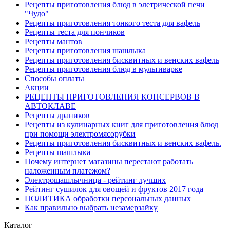
Рецепты приготовления блюд в элетрической печи
"Чудо"
Рецепты приготовления тонкого теста для вафель
Рецепты теста для пончиков
Рецепты мантов
Рецепты приготовления шашлыка
Рецепты приготовления бисквитных и венских вафель
Рецепты приготовления блюд в мультиварке
Способы оплаты
Акции
РЕЦЕПТЫ ПРИГОТОВЛЕНИЯ КОНСЕРВОВ В
АВТОКЛАВЕ
Рецепты драников
Рецепты из кулинарных книг для приготовления блюд
при помощи электромясорубки
Рецепты приготовления бисквитных и венских вафель.
Рецепты шашлыка
Почему интернет магазины перестают работать
наложенным платежом?
Электрошашлычница - рейтинг лучших
Рейтинг сушилок для овощей и фруктов 2017 года
ПОЛИТИКА обработки персональных данных
Как правильно выбрать незамерзайку
Каталог