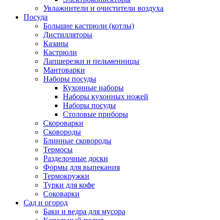
Увлажнители и очистители воздуха
Посуда
Большие кастрюли (котлы)
Дистилляторы
Казаны
Кастрюли
Лапшерезки и пельменницы
Мантоварки
Наборы посуды
Кухонные наборы
Наборы кухонных ножей
Наборы посуды
Столовые приборы
Скороварки
Сковороды
Блинные сковороды
Термосы
Разделочные доски
Формы для выпекания
Термокружки
Турки для кофе
Соковарки
Сад и огород
Баки и ведра для мусора