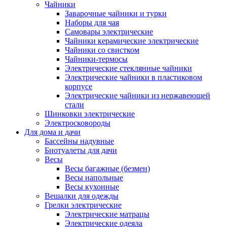
Чайники
Заварочные чайники и турки
Наборы для чая
Самовары электрические
Чайники керамические электрические
Чайники со свистком
Чайники-термосы
Электрические стеклянные чайники
Электрические чайники в пластиковом
корпусе
Электрические чайники из нержавеющей
стали
Шинковки электрические
Электросковороды
Для дома и дачи
Бассейны надувные
Биотуалеты для дачи
Весы
Весы багажные (безмен)
Весы напольные
Весы кухонные
Вешалки для одежды
Грелки электрические
Электрические матрацы
Электрические одеяла