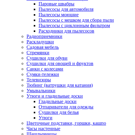
Паровые швабры
Пылесосы для автомобиля
Пылесосы моющие
Пылесосы с мешком для сбора пыли
Пылесосы с циклонным фильтром
Расходники для пылесосов
Радиоприемники
Раскладушки
Садовая мебель
Стремянки
Сушилки для обуви
Сушилки для овощей и фруктов
Санки с колесами
Сумки-тележки
Телевизоры
Тюбинг (ватрушки для катания)
Умывальники
Утюги и гладильные доски
Гладильные доски
Отпариватели для одежды
Сушилки для белья
Утюги
Цветочные подставки, горшки, кашпо
Часы настенные
Шашлычницы