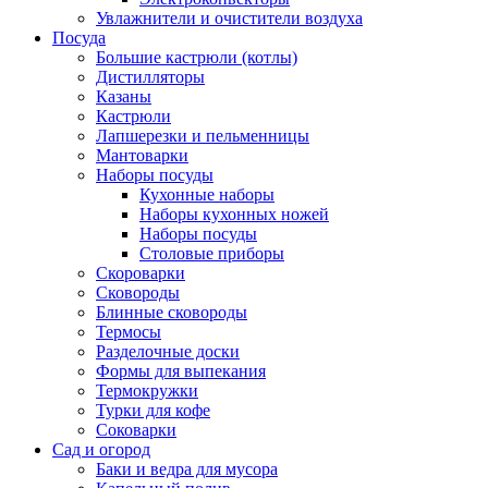
Увлажнители и очистители воздуха
Посуда
Большие кастрюли (котлы)
Дистилляторы
Казаны
Кастрюли
Лапшерезки и пельменницы
Мантоварки
Наборы посуды
Кухонные наборы
Наборы кухонных ножей
Наборы посуды
Столовые приборы
Скороварки
Сковороды
Блинные сковороды
Термосы
Разделочные доски
Формы для выпекания
Термокружки
Турки для кофе
Соковарки
Сад и огород
Баки и ведра для мусора