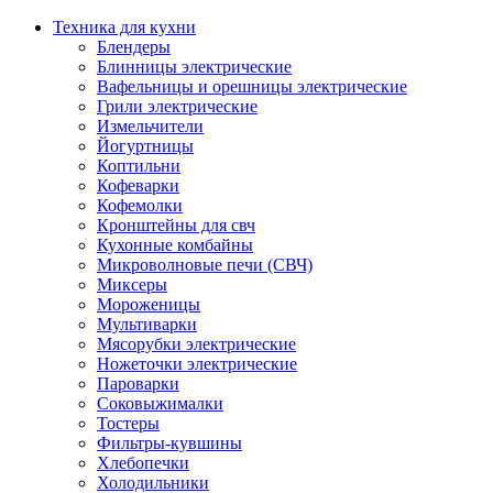
Техника для кухни
Блендеры
Блинницы электрические
Вафельницы и орешницы электрические
Грили электрические
Измельчители
Йогуртницы
Коптильни
Кофеварки
Кофемолки
Кронштейны для свч
Кухонные комбайны
Микроволновые печи (СВЧ)
Миксеры
Мороженицы
Мультиварки
Мясорубки электрические
Ножеточки электрические
Пароварки
Соковыжималки
Тостеры
Фильтры-кувшины
Хлебопечки
Холодильники