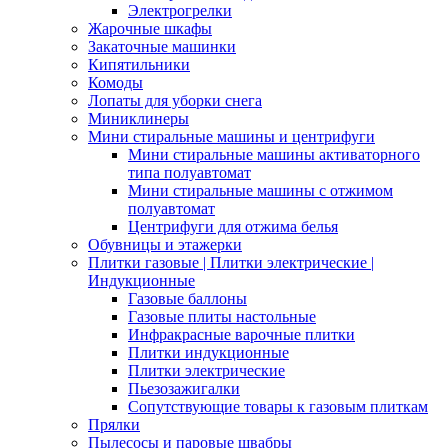
Электрогрелки
Жарочные шкафы
Закаточные машинки
Кипятильники
Комоды
Лопаты для уборки снега
Миниклинеры
Мини стиральные машины и центрифуги
Мини стиральные машины активаторного
типа полуавтомат
Мини стиральные машины с отжимом
полуавтомат
Центрифуги для отжима белья
Обувницы и этажерки
Плитки газовые | Плитки электрические |
Индукционные
Газовые баллоны
Газовые плиты настольные
Инфракрасные варочные плитки
Плитки индукционные
Плитки электрические
Пьезозажигалки
Сопутствующие товары к газовым плиткам
Прялки
Пылесосы и паровые швабры