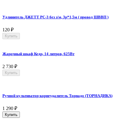
Удлинитель ДЖЕТТ РС-3 без з/м, 3р*1,5м ( провод ШВВП )
120
₽
Купить
Жарочный шкаф Кедр, 14 литров, 625Вт
2 730
₽
Купить
Ручной культиватор-корнеудалитель Торнадо (ТОРНАДИКА)
1 290
₽
Купить