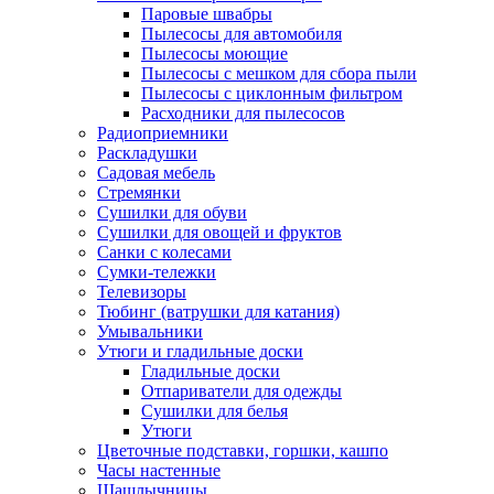
Паровые швабры
Пылесосы для автомобиля
Пылесосы моющие
Пылесосы с мешком для сбора пыли
Пылесосы с циклонным фильтром
Расходники для пылесосов
Радиоприемники
Раскладушки
Садовая мебель
Стремянки
Сушилки для обуви
Сушилки для овощей и фруктов
Санки с колесами
Сумки-тележки
Телевизоры
Тюбинг (ватрушки для катания)
Умывальники
Утюги и гладильные доски
Гладильные доски
Отпариватели для одежды
Сушилки для белья
Утюги
Цветочные подставки, горшки, кашпо
Часы настенные
Шашлычницы