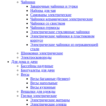
Чайники
Заварочные чайники и турки
Наборы для чая
Самовары электрические
Чайники керамические электрические
Чайники со свистком
Чайники-термосы
Электрические стеклянные чайники
Электрические чайники в пластиковом
корпусе
Электрические чайники из нержавеющей
стали
Шинковки электрические
Электросковороды
Для дома и дачи
Бассейны надувные
Биотуалеты для дачи
Весы
Весы багажные (безмен)
Весы напольные
Весы кухонные
Вешалки для одежды
Грелки электрические
Электрические матрацы
Электрические одеяла