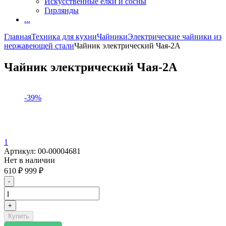
Искусственные елки и сосны
Гирлянды
...
Главная
Техника для кухни
Чайники
Электрические чайники из
нержавеющей стали
Чайник электрический Чая-2А
Чайник электрический Чая-2А
-39%
1
Артикул:
00-00004681
Нет в наличии
610
₽
999
₽
-
+
Купить