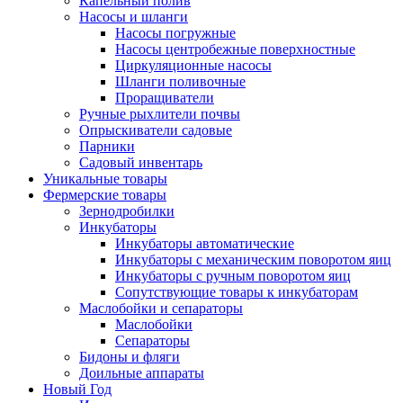
Капельный полив
Насосы и шланги
Насосы погружные
Насосы центробежные поверхностные
Циркуляционные насосы
Шланги поливочные
Проращиватели
Ручные рыхлители почвы
Опрыскиватели садовые
Парники
Садовый инвентарь
Уникальные товары
Фермерские товары
Зернодробилки
Инкубаторы
Инкубаторы автоматические
Инкубаторы с механическим поворотом яиц
Инкубаторы с ручным поворотом яиц
Сопутствующие товары к инкубаторам
Маслобойки и сепараторы
Маслобойки
Сепараторы
Бидоны и фляги
Доильные аппараты
Новый Год