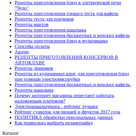
Рецепты приготовления блюд в элетрической печи
"Чудо"
Рецепты приготовления тонкого теста для вафель
Рецепты теста для пончиков
Рецепты мантов
Рецепты приготовления шашлыка
Рецепты приготовления бисквитных и венских вафель
Рецепты приготовления блюд в мультиварке
Способы оплаты
Акции
РЕЦЕПТЫ ПРИГОТОВЛЕНИЯ КОНСЕРВОВ В
АВТОКЛАВЕ
Рецепты драников
Рецепты из кулинарных книг для приготовления блюд
при помощи электромясорубки
Рецепты приготовления бисквитных и венских вафель.
Рецепты шашлыка
Почему интернет магазины перестают работать
наложенным платежом?
Электрошашлычница - рейтинг лучших
Рейтинг сушилок для овощей и фруктов 2017 года
ПОЛИТИКА обработки персональных данных
Как правильно выбрать незамерзайку
Каталог