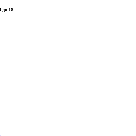
0 до 18
"