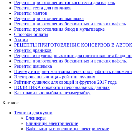
Рецепты приготовления тонкого теста для вафель
Рецепты теста для пончиков
Рецепты мантов
Рецепты приготовления шашлыка
Рецепты приготовления бисквитных и венских вафель
Рецепты приготовления блюд в мультиварке
Способы оплаты
Акции
РЕЦЕПТЫ ПРИГОТОВЛЕНИЯ КОНСЕРВОВ В АВТО
Рецепты драников
Рецепты из кулинарных книг для приготовления блюд п
Рецепты приготовления бисквитных и венских вафель.
Рецепты шашлыка
Почему интернет магазины перестают работать наложен
Электрошашлычница - рейтинг лучших
Рейтинг сушилок для овощей и фруктов 2017 года
ПОЛИТИКА обработки персональных данных
Как правильно выбрать незамерзайку
Каталог
Техника для кухни
Блендеры
Блинницы электрические
Вафельницы и орешницы электрические