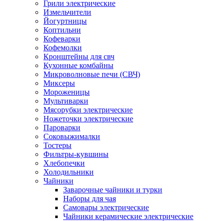
Грили электрические
Измельчители
Йогуртницы
Коптильни
Кофеварки
Кофемолки
Кронштейны для свч
Кухонные комбайны
Микроволновые печи (СВЧ)
Миксеры
Мороженицы
Мультиварки
Мясорубки электрические
Ножеточки электрические
Пароварки
Соковыжималки
Тостеры
Фильтры-кувшины
Хлебопечки
Холодильники
Чайники
Заварочные чайники и турки
Наборы для чая
Самовары электрические
Чайники керамические электрические