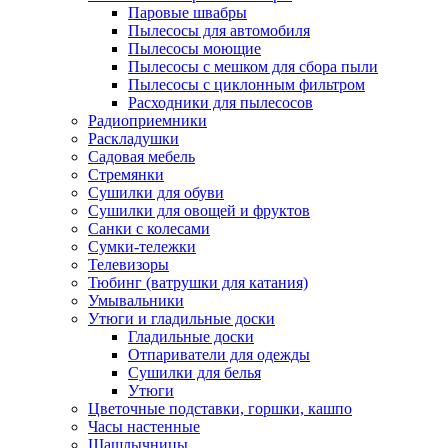
Паровые швабры
Пылесосы для автомобиля
Пылесосы моющие
Пылесосы с мешком для сбора пыли
Пылесосы с циклонным фильтром
Расходники для пылесосов
Радиоприемники
Раскладушки
Садовая мебель
Стремянки
Сушилки для обуви
Сушилки для овощей и фруктов
Санки с колесами
Сумки-тележки
Телевизоры
Тюбинг (ватрушки для катания)
Умывальники
Утюги и гладильные доски
Гладильные доски
Отпариватели для одежды
Сушилки для белья
Утюги
Цветочные подставки, горшки, кашпо
Часы настенные
Шашлычницы