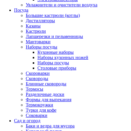
Увлажнители и очистители воздуха
Посуда
Большие кастрюли (котлы)
Дистилляторы
Казаны
Кастрюли
Лапшерезки и пельменницы
Мантоварки
Наборы посуды
Кухонные наборы
Наборы кухонных ножей
Наборы посуды
Столовые приборы
Скороварки
Сковороды
Блинные сковороды
Термосы
Разделочные доски
Формы для выпекания
Термокружки
Турки для кофе
Соковарки
Сад и огород
Баки и ведра для мусора