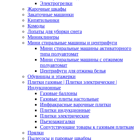
Электрогрелки
Жарочные шкафы
Закаточные машинки
Кипятильники
Комоды
Лопаты для уборки снега
Миниклинеры
Мини стиральные машины и центрифуги
Мини стиральные машины активаторного
типа полуавтомат
Мини стиральные машины с отжимом
полуавтомат
Центрифуги для отжима белья
Обувницы и этажерки
Плитки газовые | Плитки электрические |
Индукционные
Газовые баллоны
Газовые плиты настольные
Инфракрасные варочные плитки
Плитки индукционные
Плитки электрические
Пьезозажигалки
Сопутствующие товары к газовым плиткам
Прялки
Пылесосы и паровые швабры