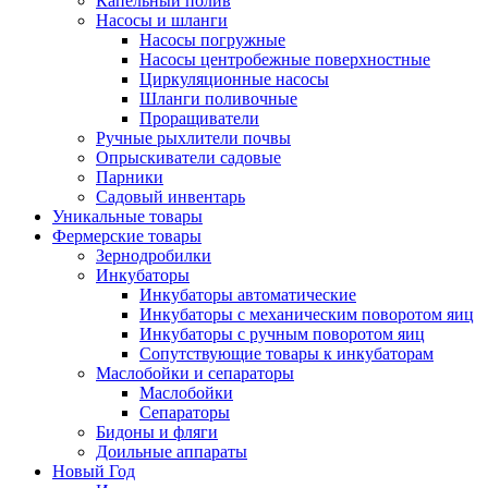
Капельный полив
Насосы и шланги
Насосы погружные
Насосы центробежные поверхностные
Циркуляционные насосы
Шланги поливочные
Проращиватели
Ручные рыхлители почвы
Опрыскиватели садовые
Парники
Садовый инвентарь
Уникальные товары
Фермерские товары
Зернодробилки
Инкубаторы
Инкубаторы автоматические
Инкубаторы с механическим поворотом яиц
Инкубаторы с ручным поворотом яиц
Сопутствующие товары к инкубаторам
Маслобойки и сепараторы
Маслобойки
Сепараторы
Бидоны и фляги
Доильные аппараты
Новый Год