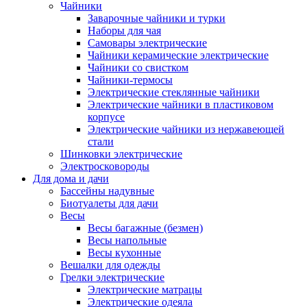
Чайники
Заварочные чайники и турки
Наборы для чая
Самовары электрические
Чайники керамические электрические
Чайники со свистком
Чайники-термосы
Электрические стеклянные чайники
Электрические чайники в пластиковом
корпусе
Электрические чайники из нержавеющей
стали
Шинковки электрические
Электросковороды
Для дома и дачи
Бассейны надувные
Биотуалеты для дачи
Весы
Весы багажные (безмен)
Весы напольные
Весы кухонные
Вешалки для одежды
Грелки электрические
Электрические матрацы
Электрические одеяла