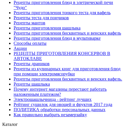
Рецепты приготовления блюд в элетрической печи
"Чудо"
Рецепты приготовления тонкого теста для вафель
Рецепты теста для пончиков
Рецепты мантов
Рецепты приготовления шашлыка
Рецепты приготовления бисквитных и венских вафель
Рецепты приготовления блюд в мультиварке
Способы оплаты
Акции
РЕЦЕПТЫ ПРИГОТОВЛЕНИЯ КОНСЕРВОВ В
АВТОКЛАВЕ
Рецепты драников
Рецепты из кулинарных книг для приготовления блюд
при помощи электромясорубки
Рецепты приготовления бисквитных и венских вафель.
Рецепты шашлыка
Почему интернет магазины перестают работать
наложенным платежом?
Электрошашлычница - рейтинг лучших
Рейтинг сушилок для овощей и фруктов 2017 года
ПОЛИТИКА обработки персональных данных
Как правильно выбрать незамерзайку
Каталог