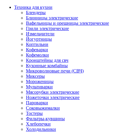
Техника для кухни
Блендеры
Блинницы электрические
Вафельницы и орешницы электрические
Грили электрические
Измельчители
Йогуртницы
Коптильни
Кофеварки
Кофемолки
Кронштейны для свч
Кухонные комбайны
Микроволновые печи (СВЧ)
Миксеры
Мороженицы
Мультиварки
Мясорубки электрические
Ножеточки электрические
Пароварки
Соковыжималки
Тостеры
Фильтры-кувшины
Хлебопечки
Холодильники