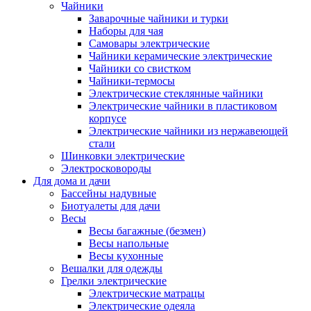
Чайники
Заварочные чайники и турки
Наборы для чая
Самовары электрические
Чайники керамические электрические
Чайники со свистком
Чайники-термосы
Электрические стеклянные чайники
Электрические чайники в пластиковом
корпусе
Электрические чайники из нержавеющей
стали
Шинковки электрические
Электросковороды
Для дома и дачи
Бассейны надувные
Биотуалеты для дачи
Весы
Весы багажные (безмен)
Весы напольные
Весы кухонные
Вешалки для одежды
Грелки электрические
Электрические матрацы
Электрические одеяла