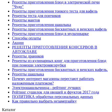
Рецепты приготовления блюд в элетрической печи
"Чудо"
Рецепты приготовления тонкого теста для вафель
Рецепты теста для пончиков
Рецепты мантов
Рецепты приготовления шашлыка
Рецепты приготовления бисквитных и венских вафель
Рецепты приготовления блюд в мультиварке
Способы оплаты
Акции
РЕЦЕПТЫ ПРИГОТОВЛЕНИЯ КОНСЕРВОВ В
АВТОКЛАВЕ
Рецепты драников
Рецепты из кулинарных книг для приготовления блюд
при помощи электромясорубки
Рецепты приготовления бисквитных и венских вафель.
Рецепты шашлыка
Почему интернет магазины перестают работать
наложенным платежом?
Электрошашлычница - рейтинг лучших
Рейтинг сушилок для овощей и фруктов 2017 года
ПОЛИТИКА обработки персональных данных
Как правильно выбрать незамерзайку
Каталог