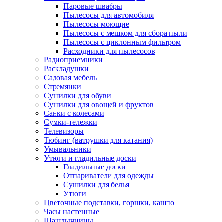
Паровые швабры
Пылесосы для автомобиля
Пылесосы моющие
Пылесосы с мешком для сбора пыли
Пылесосы с циклонным фильтром
Расходники для пылесосов
Радиоприемники
Раскладушки
Садовая мебель
Стремянки
Сушилки для обуви
Сушилки для овощей и фруктов
Санки с колесами
Сумки-тележки
Телевизоры
Тюбинг (ватрушки для катания)
Умывальники
Утюги и гладильные доски
Гладильные доски
Отпариватели для одежды
Сушилки для белья
Утюги
Цветочные подставки, горшки, кашпо
Часы настенные
Шашлычницы