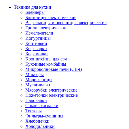
Техника для кухни
Блендеры
Блинницы электрические
Вафельницы и орешницы электрические
Грили электрические
Измельчители
Йогуртницы
Коптильни
Кофеварки
Кофемолки
Кронштейны для свч
Кухонные комбайны
Микроволновые печи (СВЧ)
Миксеры
Мороженицы
Мультиварки
Мясорубки электрические
Ножеточки электрические
Пароварки
Соковыжималки
Тостеры
Фильтры-кувшины
Хлебопечки
Холодильники