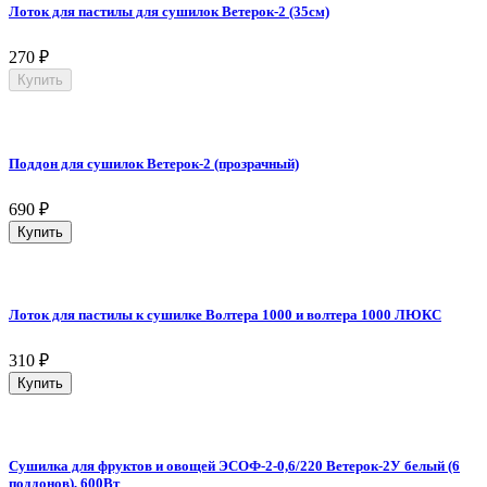
Лоток для пастилы для сушилок Ветерок-2 (35см)
270
₽
Купить
Поддон для сушилок Ветерок-2 (прозрачный)
690
₽
Купить
Лоток для пастилы к сушилке Волтера 1000 и волтера 1000 ЛЮКС
310
₽
Купить
Сушилка для фруктов и овощей ЭСОФ-2-0,6/220 Ветерок-2У белый (6
поддонов), 600Вт