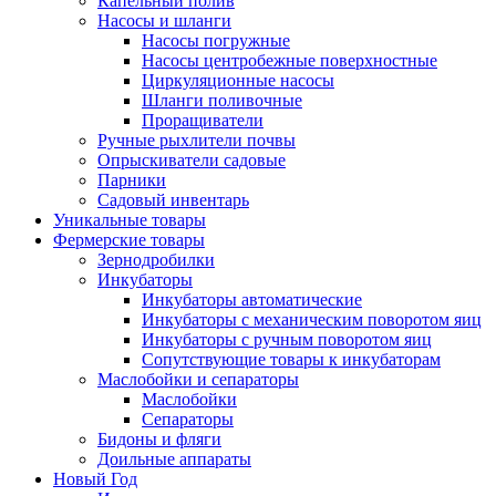
Капельный полив
Насосы и шланги
Насосы погружные
Насосы центробежные поверхностные
Циркуляционные насосы
Шланги поливочные
Проращиватели
Ручные рыхлители почвы
Опрыскиватели садовые
Парники
Садовый инвентарь
Уникальные товары
Фермерские товары
Зернодробилки
Инкубаторы
Инкубаторы автоматические
Инкубаторы с механическим поворотом яиц
Инкубаторы с ручным поворотом яиц
Сопутствующие товары к инкубаторам
Маслобойки и сепараторы
Маслобойки
Сепараторы
Бидоны и фляги
Доильные аппараты
Новый Год