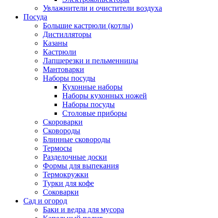
Увлажнители и очистители воздуха
Посуда
Большие кастрюли (котлы)
Дистилляторы
Казаны
Кастрюли
Лапшерезки и пельменницы
Мантоварки
Наборы посуды
Кухонные наборы
Наборы кухонных ножей
Наборы посуды
Столовые приборы
Скороварки
Сковороды
Блинные сковороды
Термосы
Разделочные доски
Формы для выпекания
Термокружки
Турки для кофе
Соковарки
Сад и огород
Баки и ведра для мусора