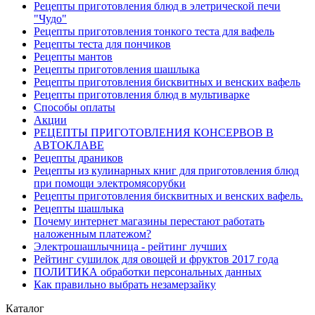
Рецепты приготовления блюд в элетрической печи
"Чудо"
Рецепты приготовления тонкого теста для вафель
Рецепты теста для пончиков
Рецепты мантов
Рецепты приготовления шашлыка
Рецепты приготовления бисквитных и венских вафель
Рецепты приготовления блюд в мультиварке
Способы оплаты
Акции
РЕЦЕПТЫ ПРИГОТОВЛЕНИЯ КОНСЕРВОВ В
АВТОКЛАВЕ
Рецепты драников
Рецепты из кулинарных книг для приготовления блюд
при помощи электромясорубки
Рецепты приготовления бисквитных и венских вафель.
Рецепты шашлыка
Почему интернет магазины перестают работать
наложенным платежом?
Электрошашлычница - рейтинг лучших
Рейтинг сушилок для овощей и фруктов 2017 года
ПОЛИТИКА обработки персональных данных
Как правильно выбрать незамерзайку
Каталог