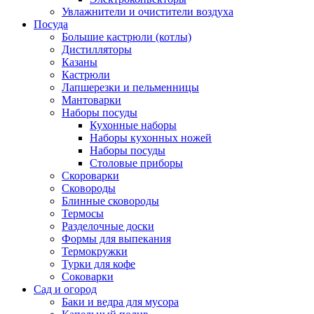
Увлажнители и очистители воздуха
Посуда
Большие кастрюли (котлы)
Дистилляторы
Казаны
Кастрюли
Лапшерезки и пельменницы
Мантоварки
Наборы посуды
Кухонные наборы
Наборы кухонных ножей
Наборы посуды
Столовые приборы
Скороварки
Сковороды
Блинные сковороды
Термосы
Разделочные доски
Формы для выпекания
Термокружки
Турки для кофе
Соковарки
Сад и огород
Баки и ведра для мусора