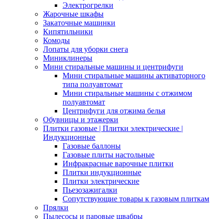
Электрогрелки
Жарочные шкафы
Закаточные машинки
Кипятильники
Комоды
Лопаты для уборки снега
Миниклинеры
Мини стиральные машины и центрифуги
Мини стиральные машины активаторного
типа полуавтомат
Мини стиральные машины с отжимом
полуавтомат
Центрифуги для отжима белья
Обувницы и этажерки
Плитки газовые | Плитки электрические |
Индукционные
Газовые баллоны
Газовые плиты настольные
Инфракрасные варочные плитки
Плитки индукционные
Плитки электрические
Пьезозажигалки
Сопутствующие товары к газовым плиткам
Прялки
Пылесосы и паровые швабры