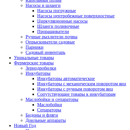
Капельный полив
Насосы и шланги
Насосы погружные
Насосы центробежные поверхностные
Циркуляционные насосы
Шланги поливочные
Проращиватели
Ручные рыхлители почвы
Опрыскиватели садовые
Парники
Садовый инвентарь
Уникальные товары
Фермерские товары
Зернодробилки
Инкубаторы
Инкубаторы автоматические
Инкубаторы с механическим поворотом яиц
Инкубаторы с ручным поворотом яиц
Сопутствующие товары к инкубаторам
Маслобойки и сепараторы
Маслобойки
Сепараторы
Бидоны и фляги
Доильные аппараты
Новый Год