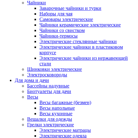
Чайники
Заварочные чайники и турки
Наборы для чая
Самовары электрические
Чайники керамические электрические
Чайники со свистком
Чайники-термосы
Электрические стеклянные чайники
Электрические чайники в пластиковом
корпусе
Электрические чайники из нержавеющей
стали
Шинковки электрические
Электросковороды
Для дома и дачи
Бассейны надувные
Биотуалеты для дачи
Весы
Весы багажные (безмен)
Весы напольные
Весы кухонные
Вешалки для одежды
Грелки электрические
Электрические матрацы
Электрические одеяла