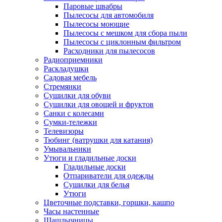
Паровые швабры
Пылесосы для автомобиля
Пылесосы моющие
Пылесосы с мешком для сбора пыли
Пылесосы с циклонным фильтром
Расходники для пылесосов
Радиоприемники
Раскладушки
Садовая мебель
Стремянки
Сушилки для обуви
Сушилки для овощей и фруктов
Санки с колесами
Сумки-тележки
Телевизоры
Тюбинг (ватрушки для катания)
Умывальники
Утюги и гладильные доски
Гладильные доски
Отпариватели для одежды
Сушилки для белья
Утюги
Цветочные подставки, горшки, кашпо
Часы настенные
Шашлычницы