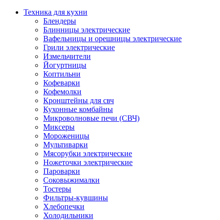
Техника для кухни
Блендеры
Блинницы электрические
Вафельницы и орешницы электрические
Грили электрические
Измельчители
Йогуртницы
Коптильни
Кофеварки
Кофемолки
Кронштейны для свч
Кухонные комбайны
Микроволновые печи (СВЧ)
Миксеры
Мороженицы
Мультиварки
Мясорубки электрические
Ножеточки электрические
Пароварки
Соковыжималки
Тостеры
Фильтры-кувшины
Хлебопечки
Холодильники